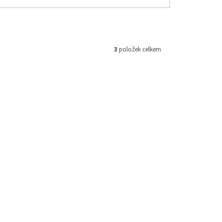
3
položek celkem
-1659223
Kód:
292401-7552223
Akce
 590 Kč
2 590 Kč
–25 %
–25 %
dro 8
Hydrovak SCOTT Roamer Hydro 8
(černá/zelená, 2L vak)