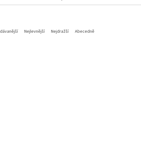
dávanější
Nejlevnější
Nejdražší
Abecedně
Kód:
421161-7552222
Kód:
292401
Akce
2 390 Kč
2
–25 %
ovak SCOTT Radar 3
Hydrovak SCOTT Roamer Hy
á/zelená, 2L vak)
(černá/tmavě šedá, 2L vak)