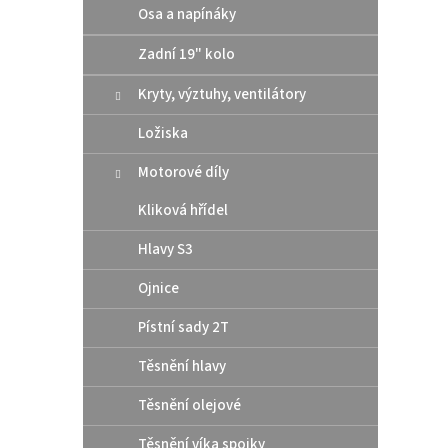
Osa a napínáky
Zadní 19" kolo
Kryty, výztuhy, ventilátory
Ložiska
Motorové díly
Kliková hřídel
Hlavy S3
Ojnice
Pístní sady 2T
Těsnění hlavy
Těsnění olejové
Těsnění víka spojky