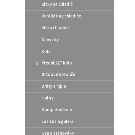
Síťky na chladič
Ventilátory chladiče
Víčka chladiče
Kanystry
Kola
Přední 21" kolo
Brzdové kotouče
Dráty a niple
Haltry
Kompletní kolo
Ložiska a gufera
Osa a stahováky