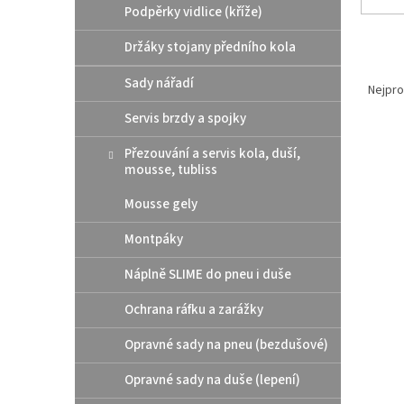
Podpěrky vidlice (kříže)
Držáky stojany předního kola
Ř
Sady nářadí
a
Nejpro
z
Servis brzdy a spojky
e
V
n
Přezouvání a servis kola, duší,
Akce
ý
í
mousse, tubliss
p
p
Mousse gely
i
r
s
o
Montpáky
p
d
r
u
Náplně SLIME do pneu i duše
o
k
d
t
Ochrana ráfku a zarážky
u
ů
Hydr
k
Opravné sady na pneu (bezdušové)
(čern
t
Opravné sady na duše (lepení)
ů