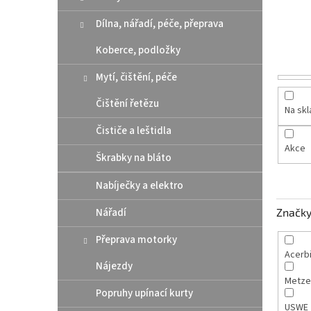
n
e
Dílna, nářadí, péče, přeprava
l
Koberce, podložky
Mytí, čištění, péče
Čištění řetězu
Na sk
Čističe a leštidla
Akce
Škrabky na bláto
Nabíječky a elektro
Nářadí
Značk
Přeprava motorky
Acerb
Nájezdy
Metze
Popruhy upínací kurty
USWE