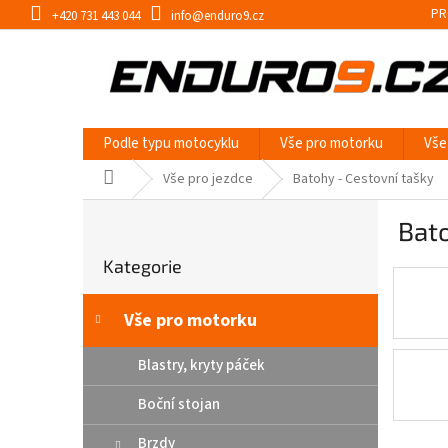
Přejít
PR
+420 731 443 044
info@enduro9.cz
na
obsah
Podle typu motocyklu
Vše pro motorku
Vše
Domů
Vše pro jezdce
Batohy - Cestovní tašky
P
Bato
o
Přeskočit
s
Kategorie
kategorie
t
r
a
Vše pro motorku
n
n
Blastry, kryty páček
í
Boční stojan
p
a
Brzdy