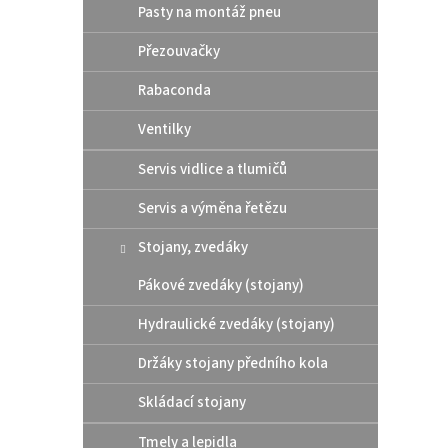
Pasty na montáž pneu
1 79
Přezouvačky
Rabaconda
Kompa
dvouli
popruh
Ventilky
pravé 
cenno
Servis vidlice a tlumičů
Servis a výměna řetězu
Stojany, zvedáky
Pákové zvedáky (stojany)
Hydraulické zvedáky (stojany)
Držáky stojany předního kola
Skládací stojany
Tmely a lepidla