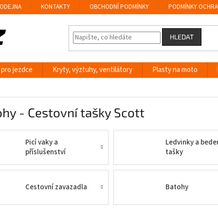
ODEJNA
KONTAKTY
OBCHODNÍ PODMÍNKY
PODMÍNKY OCHRA
HLEDAT
 pro jezdce
Kryty, výztuhy, ventilátory
Plasty na moto
hy - Cestovní tašky Scott
Picí vaky a
Ledvinky a bede
příslušenství
tašky
Cestovní zavazadla
Batohy