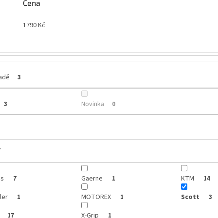
Cena
1790
Kč
ladě
3
Novinka
3
0
y
is
Gaerne
KTM
7
1
14
ler
MOTOREX
Scott
1
1
3
X-Grip
17
1