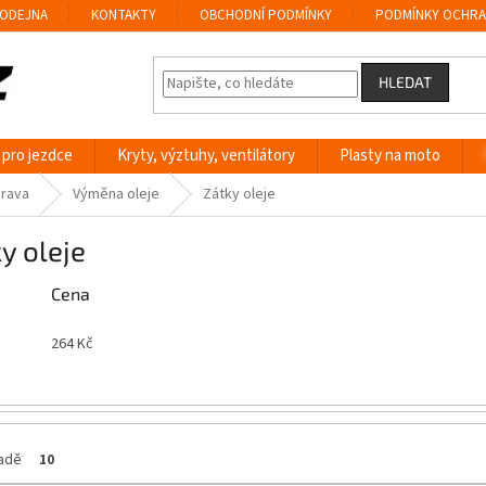
ODEJNA
KONTAKTY
OBCHODNÍ PODMÍNKY
PODMÍNKY OCHRA
HLEDAT
 pro jezdce
Kryty, výztuhy, ventilátory
Plasty na moto
prava
Výměna oleje
Zátky oleje
y oleje
Cena
264
Kč
ladě
10