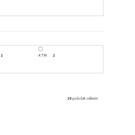
KTM
2
2
10
položek celkem
38017100
Kód:
FP55876OR/ORA