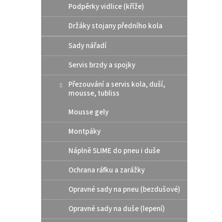
i
r
Podpěrky vidlice (kříže)
s
o
p
d
Držáky stojany předního kola
r
u
Sady nářadí
o
k
d
t
Servis brzdy a spojky
u
ů
OEM z
k
Přezouvání a servis kola, duší,
2023
t
mousse, tubliss
Gas 
ů
Mousse gely
Montpáky
264
Náplně SLIME do pneu i duše
Zátka,
500cc
Ochrana ráfku a zarážky
23, G
Opravné sady na pneu (bezdušové)
Opravné sady na duše (lepení)