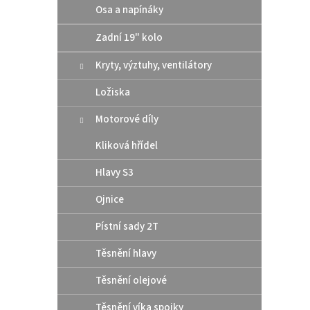
Osa a napínáky
Zadní 19" kolo
Kryty, výztuhy, ventilátory
Ložiska
Motorové díly
Kliková hřídel
Hlavy S3
Ojnice
Pístní sady 2T
Těsnění hlavy
Těsnění olejové
Těsnění víka spojky