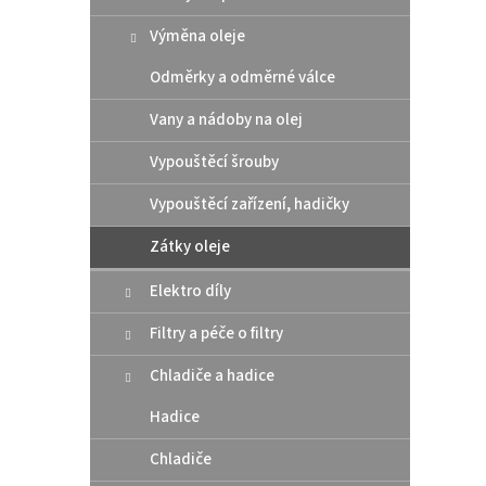
Výměna oleje
Odměrky a odměrné válce
Vany a nádoby na olej
Vypouštěcí šrouby
Vypouštěcí zařízení, hadičky
Nálev
Zátky oleje
čern
Elektro díly
Filtry a péče o filtry
529
Chladiče a hadice
Nálevk
Hadice
KTM/H
Chladiče