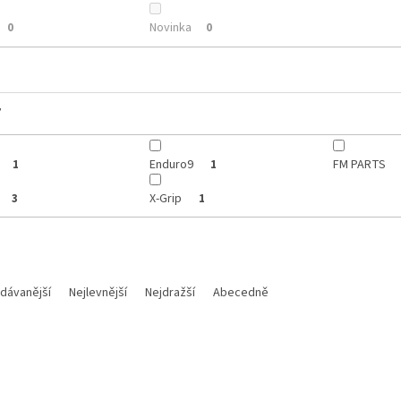
Novinka
0
0
y
Enduro9
FM PARTS
1
1
X-Grip
3
1
dávanější
Nejlevnější
Nejdražší
Abecedně
Kód:
79430020033
Kód:
590