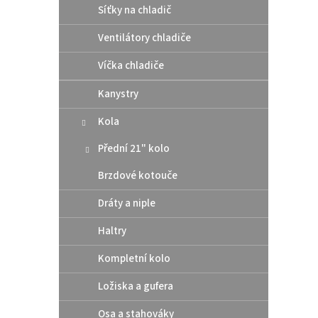
Síťky na chladič
Černá
Ventilátory chladiče
Víčka chladiče
Kanystry
Kola
Přední 21" kolo
Brzdové kotouče
Zátka
Dráty a niple
Haltry
Kompletní kolo
499
Ložiska a gufera
Byteln
Osa a stahováky
povrc