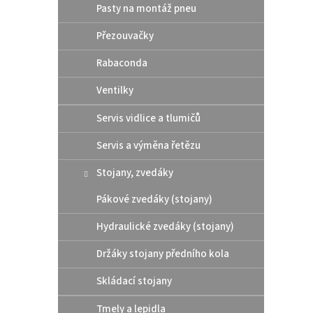
Pasty na montáž pneu
Přezouvačky
Rabaconda
Ventilky
Servis vidlice a tlumičů
Scar 
Servis a výměna řetězu
KTM 
Stojany, zvedáky
2024
Pákové zvedáky (stojany)
455
Hydraulické zvedáky (stojany)
Držáky stojany předního kola
Hliník
24 125
Skládací stojany
Husqv
barva
Tmely a lepidla