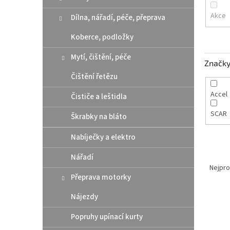
n
e
Akce
Dílna, nářadí, péče, přeprava
l
Koberce, podložky
Mytí, čištění, péče
Značk
Čištění řetězu
Accel
Čističe a leštidla
SCAR
Škrabky na bláto
Nabíječky a elektro
Ř
Nářadí
a
Nejpro
Přeprava motorky
z
e
Nájezdy
V
n
ý
í
Popruhy upínací kurty
p
p