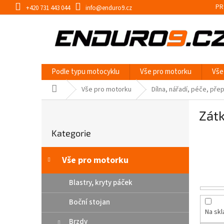
Přejít
PR
+420 731 443 044
info@enduro9.cz
na
obsah
Podle typu motocyklu
Vše pro motorku
Vše
Domů
Vše pro motorku
Dílna, nářadí, péče, pře
P
Zátk
o
Přeskočit
s
Kategorie
kategorie
t
r
a
Vše pro motorku
n
n
Blastry, kryty páček
í
Boční stojan
p
Na sk
a
Brzdy