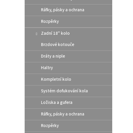
Zátka,
Ráfky, pásky a ochrana
SX/XC
Gas 2
Rozpěrky
Černá
Zadní 18" kolo
Brzdové kotouče
Dráty a niple
Haltry
Kompletní kolo
Systém dofukování kola
Ložiska a gufera
Ráfky, pásky a ochrana
Rozpěrky