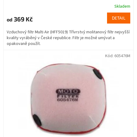
Skladem
369 Kč
DETAIL
od
Vzduchový filtr Multi Air (HFF5019) Třívrstvý molitanový filtr nejvyšší
kvality vyráběný v České republice. Filtr je možné umývat a
opakovaně použít.
Kód:
605476M