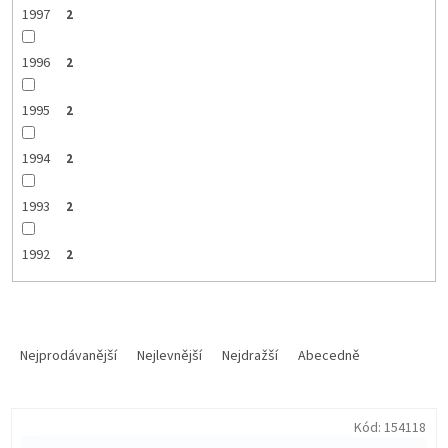
1997
2
1996
2
1995
2
1994
2
1993
2
1992
2
Ř
a
Nejprodávanější
Nejlevnější
Nejdražší
Abecedně
z
e
V
n
Kód:
154118
ý
í