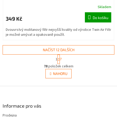
Skladem
349 Kč
Do košíku
Dvouvrstvý molitanový filtr nejvyšší kvality od výrobce Twin Air Filtr
je možné umývat a opakovaně použít.
NAČÍST 12 DALŠÍCH
S
1
7
t
O
r
78
položek celkem
v
á
l
NAHORU
n
á
k
d
o
v
Z
a
á
c
á
n
í
p
í
p
a
Informace pro vás
r
t
v
Prodejna