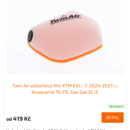
p
p
i
r
s
o
p
d
r
u
o
k
d
t
u
ů
k
t
ů
Twin Air vzduchový filtr KTM EXC/-F 2024-2027->,
Husqvarna TE/FE, Gas Gas EC/F
Skladem
419 Kč
DETAIL
od