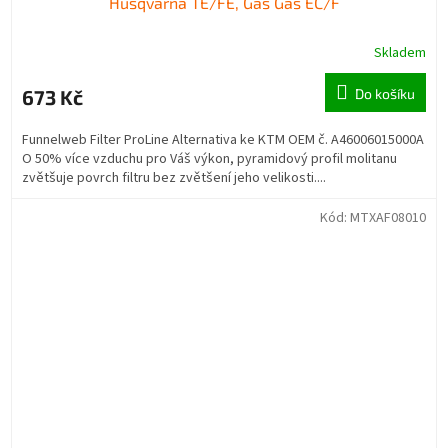
Husqvarna TE/FE, Gas Gas EC/F
Skladem
673 Kč
Do košíku
Funnelweb Filter ProLine Alternativa ke KTM OEM č. A46006015000A
O 50% více vzduchu pro Váš výkon, pyramidový profil molitanu
zvětšuje povrch filtru bez zvětšení jeho velikosti....
Kód:
MTXAF08010