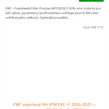
FWF – Funnelweb Filter ProLine (HFF5019) O 50% více vzduchu pro
Váš výkon, pyramidový profil molitanu zvětšuje povrch filtru bez
zvětšení jeho velikosti. Optimální proudění...
Kód:
FWF7771
FWF vzduchový filtr KTM EXC/-F 2024-2027->,