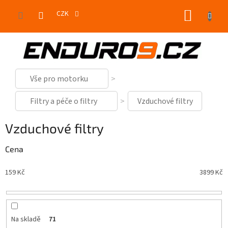
Přejít
NÁKUP
na
CZK
obsah
KOŠÍK
Vše pro motorku
Filtry a péče o filtry
Vzduchové filtry
Vzduchové filtry
Cena
159
Kč
3899
Kč
Na skladě
71