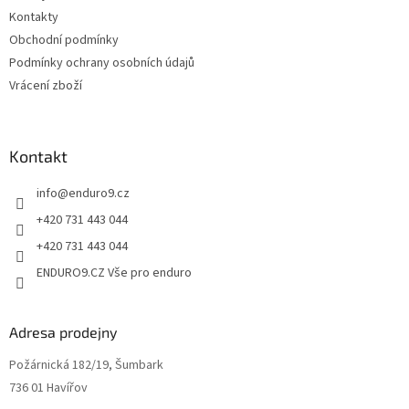
í
k
Kontakty
y
v
Obchodní podmínky
ý
Podmínky ochrany osobních údajů
p
Vrácení zboží
i
s
u
Kontakt
info
@
enduro9.cz
+420 731 443 044
+420 731 443 044
ENDURO9.CZ Vše pro enduro
Adresa prodejny
Požárnická 182/19, Šumbark
736 01 Havířov