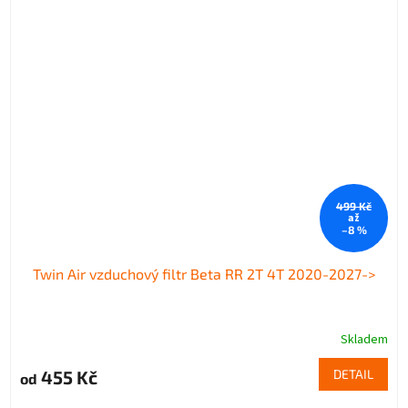
499 Kč
až
–8 %
Twin Air vzduchový filtr Beta RR 2T 4T 2020-2027->
Skladem
455 Kč
DETAIL
od