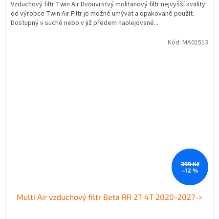
Vzduchový filtr Twin Air Dvouvrstvý molitanový filtr nejvyšší kvality
od výrobce Twin Air Filtr je možné umývat a opakovaně použít.
Dostupný v suché nebo v již předem naolejované...
Kód:
MA01513
399 Kč
–12 %
Multi Air vzduchový filtr Beta RR 2T 4T 2020-2027->