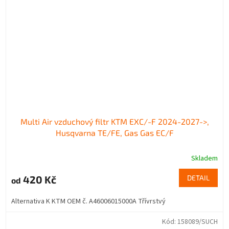
Multi Air vzduchový filtr KTM EXC/-F 2024-2027->,
Husqvarna TE/FE, Gas Gas EC/F
Skladem
420 Kč
DETAIL
od
Alternativa K KTM OEM č. A46006015000A Třívrstvý
Kód:
158089/SUCH