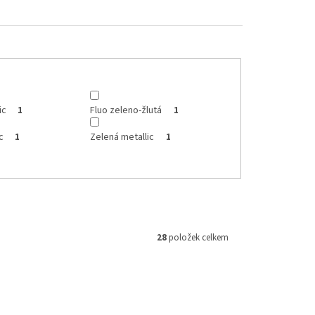
ic
Fluo zeleno-žlutá
1
1
c
Zelená metallic
1
1
28
položek celkem
3363DFLU
Kód:
HU03363001