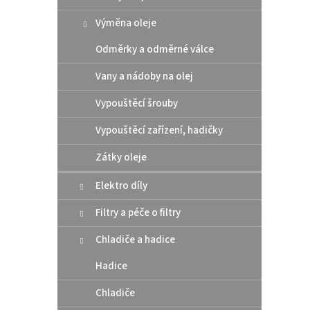
Výměna oleje
Odměrky a odměrné válce
Vany a nádoby na olej
Vypouštěcí šrouby
Polis
Vypouštěcí zařízení, hadičky
2017
Zátky oleje
Elektro díly
699
Filtry a péče o filtry
TE TX 
Chladiče a hadice
Hadice
Chladiče