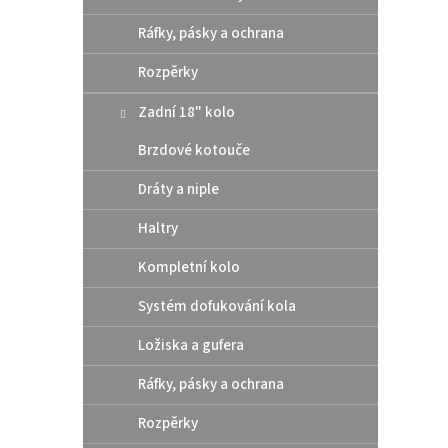
Ráfky, pásky a ochrana
Rozpěrky
Zadní 18" kolo
Brzdové kotouče
Před
Dráty a niple
2024
Haltry
Kompletní kolo
722
Systém dofukování kola
Plasto
Ložiska a gufera
count
součas
Ráfky, pásky a ochrana
s OEM 
s dlou
Rozpěrky