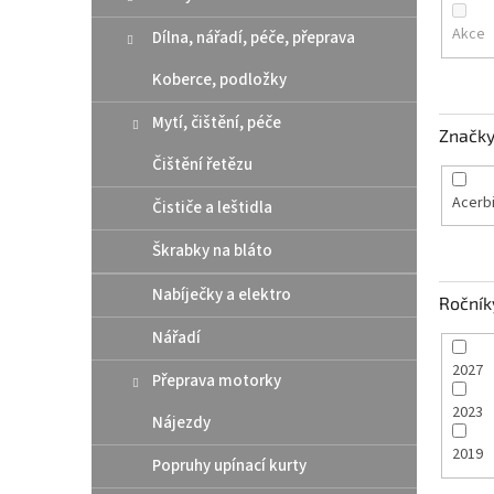
n
e
Akce
Dílna, nářadí, péče, přeprava
l
Koberce, podložky
Mytí, čištění, péče
Značk
Čištění řetězu
Acerb
Čističe a leštidla
Škrabky na bláto
Nabíječky a elektro
Ročník
Nářadí
2027
Přeprava motorky
2023
Nájezdy
2019
Popruhy upínací kurty