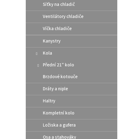
Síťky na chladič
Ventilátory chladiče
Víčka chladiče
Kanystry
Kola
UFO 
TE/F
Přední 21" kolo
Brzdové kotouče
Dráty a niple
499
Haltry
Plasto
2024-
Kompletní kolo
2024-
Ložiska a gufera
Osa a stahováky