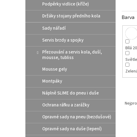
Podpěrky vidlice (kříže)
Držáky stojany předního kola
Barva
Sady nářadí
Servis brzdy a spojky
Bílá 2
Přezouvání a servis kola, duší,
mousse, tubliss
Světl
Mousse gely
Zelená
Montpáky
Náplně SLIME do pneu i duše
Ř
a
Nejpro
Ochrana ráfku a zarážky
z
e
Opravné sady na pneu (bezdušové)
V
n
Opravné sady na duše (lepení)
ý
í
p
p