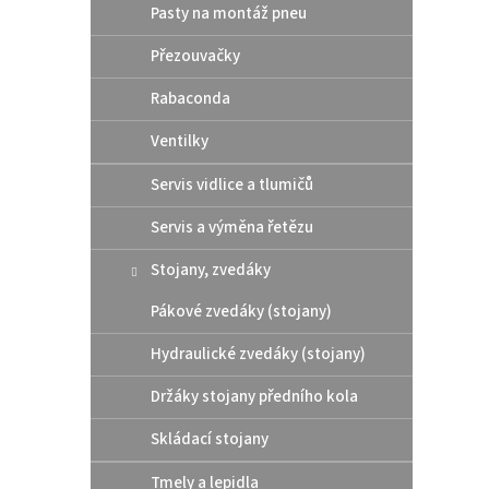
Pasty na montáž pneu
i
r
s
o
Přezouvačky
p
d
r
u
Rabaconda
o
k
d
t
Ventilky
u
ů
Polis
Servis vidlice a tlumičů
k
TE/F
t
Servis a výměna řetězu
ů
Stojany, zvedáky
555
Pákové zvedáky (stojany)
Hydraulické zvedáky (stojany)
Plasto
Husqv
Držáky stojany předního kola
Skládací stojany
Tmely a lepidla