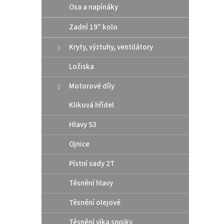
Osa a napínáky
Zadní 19" kolo
Kryty, výztuhy, ventilátory
Ložiska
Motorové díly
Kliková hřídel
Hlavy S3
Ojnice
Pístní sady 2T
Těsnění hlavy
Těsnění olejové
Těsnění víka spojky