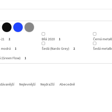
0-21
Bílá 2020
Černá metall
2
1
e modrá
Šedá (Nardo Grey)
Šedá metalli
1
2
 (Green Flow)
1
dávanější
Nejlevnější
Nejdražší
Abecedně
Kód:
8685100001
Kód:
HU0