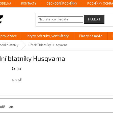
ODEJNA
KONTAKTY
OBCHODNÍ PODMÍNKY
PODMÍNKY OCHRA
HLEDAT
 pro jezdce
Kryty, výztuhy, ventilátory
Plasty na moto
ední blatníky
Přední blatníky Husqvarna
ní blatníky Husqvarna
Cena
499
Kč
ladě
20