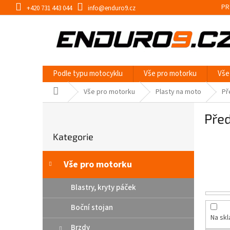
Přejít
PR
+420 731 443 044
info@enduro9.cz
na
obsah
Podle typu motocyklu
Vše pro motorku
Vše
Domů
Vše pro motorku
Plasty na moto
Př
P
Před
o
Přeskočit
s
Kategorie
kategorie
t
r
a
Vše pro motorku
n
n
Blastry, kryty páček
í
Boční stojan
p
Na sk
a
Brzdy