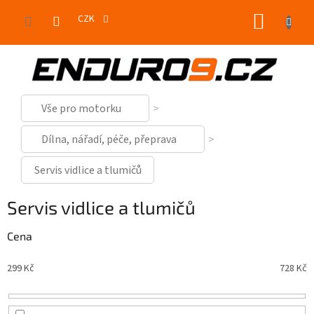
Přejít
NÁKUP
na
CZK
obsah
KOŠÍK
Vše pro motorku
Dílna, nářadí, péče, přeprava
Servis vidlice a tlumičů
Servis vidlice a tlumičů
Cena
299
Kč
728
Kč