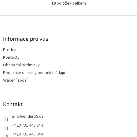
10
položek celkem
O
v
l
Z
á
á
d
p
a
a
Informace pro vás
c
t
í
Prodejna
í
p
Kontakty
r
v
Obchodní podmínky
k
Podmínky ochrany osobních údajů
y
Vrácení zboží
v
ý
p
i
Kontakt
s
u
info
@
enduro9.cz
+420 731 443 044
+420 731 443 044