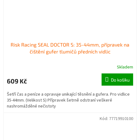
Risk Racing SEAL DOCTOR S: 35-44mm, přípravek na
čištění gufer tlumičů předních vidlic
Skladem
609 Kč
Do košíku
Šetří čas a peníze a opravuje unikající těsnění a gufera. Pro vidlice
35-44mm. (Velikost S) Přípravek šetrně odstraní veškeré
nashromážděné nečistoty
Kód:
77719910100