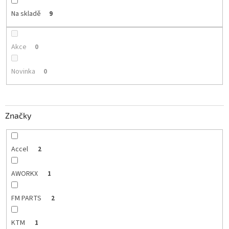
Na skladě
9
Akce
0
Novinka
0
Značky
Accel
2
AWORKX
1
FM PARTS
2
KTM
1