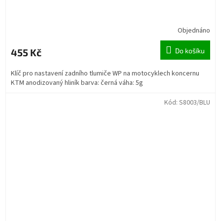
Objednáno
455 Kč
Do košíku
Klíč pro nastavení zadního tlumiče WP na motocyklech koncernu
KTM anodizovaný hliník barva: černá váha: 5g
Kód:
S8003/BLU