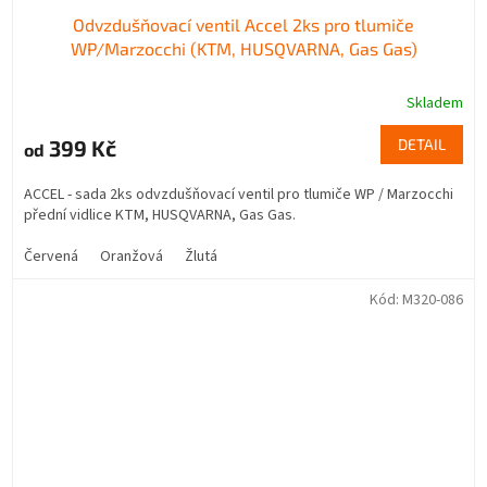
Odvzdušňovací ventil Accel 2ks pro tlumiče
WP/Marzocchi (KTM, HUSQVARNA, Gas Gas)
Skladem
399 Kč
DETAIL
od
ACCEL - sada 2ks odvzdušňovací ventil pro tlumiče WP / Marzocchi
přední vidlice KTM, HUSQVARNA, Gas Gas.
Červená
Oranžová
Žlutá
Kód:
M320-086