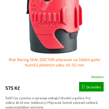
Risk Racing SEAL DOCTOR přípravek na čištění gufer
tlumičů předních vidlic 45-55 mm
Skladem
Průměrné
hodnocení
produktu
575 Kč
Do košíku
je
3,7
Šetří čas a peníze a opravuje unikající těsnění a gufera. Pro
z
vidlice 45-55 mm. (Velikost L) Přípravek šetrně odstraní veškeré
5
nashromážděné nečistoty