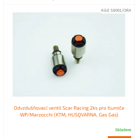
hvězdiček.
Kód:
S8001/ORA
Odvzdušňovací ventil Scar Racing 2ks pro tlumiče
WP/Marzocchi (KTM, HUSQVARNA, Gas Gas)
Skladem