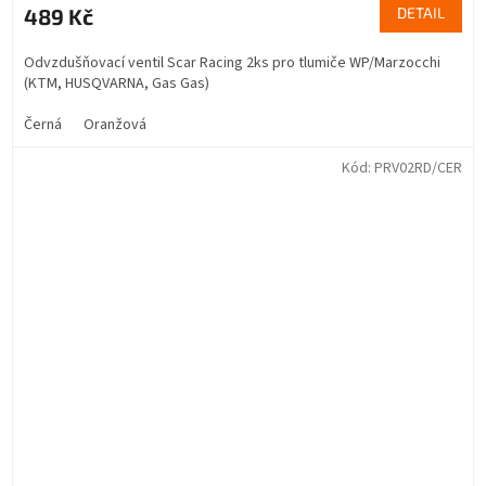
489 Kč
DETAIL
Odvzdušňovací ventil Scar Racing 2ks pro tlumiče WP/Marzocchi
(KTM, HUSQVARNA, Gas Gas)
Černá
Oranžová
Kód:
PRV02RD/CER