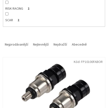
RISK RACING
2
SCAR
2
Ř
a
Nejprodávanější
Nejlevnější
Nejdražší
Abecedně
z
e
V
n
Kód:
FP10100FABOR
ý
í
p
p
i
r
s
o
p
d
r
u
o
k
d
t
u
ů