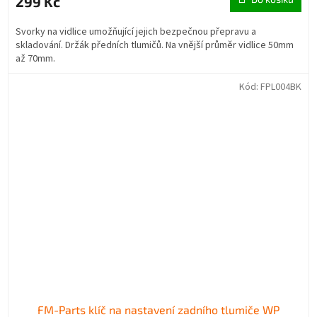
299 Kč
Svorky na vidlice umožňující jejich bezpečnou přepravu a
skladování. Držák předních tlumičů. Na vnější průměr vidlice 50mm
až 70mm.
Kód:
FPL004BK
FM-Parts klíč na nastavení zadního tlumiče WP