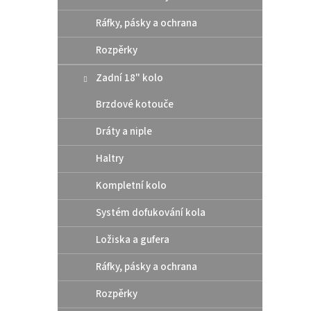
Ráfky, pásky a ochrana
Chrán
Rozpěrky
(čer
Zadní 18" kolo
Brzdové kotouče
1 29
Dráty a niple
Pohodl
Haltry
pro je
Chrání
Kompletní kolo
ventil
z měkk
Systém dofukování kola
Ložiska a gufera
Ráfky, pásky a ochrana
Rozpěrky