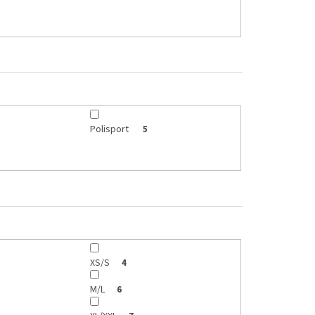
Polisport
5
XS/S
4
M/L
6