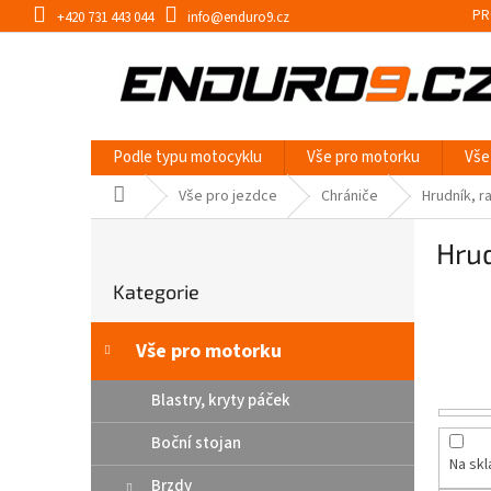
Přejít
PR
+420 731 443 044
info@enduro9.cz
na
obsah
Podle typu motocyklu
Vše pro motorku
Vše
Domů
Vše pro jezdce
Chrániče
Hrudník, 
P
Hru
o
Přeskočit
s
Kategorie
kategorie
t
r
a
Vše pro motorku
n
n
Blastry, kryty páček
í
Boční stojan
p
Na sk
a
Brzdy