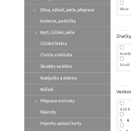
n
e
Akce
Dílna, nářadí, péče, přeprava
l
Koberce, podložky
Mytí, čištění, péče
Značk
Čištění řetězu
Acerb
Čističe a leštidla
Scott
Škrabky na bláto
Nabíječky a elektro
Nářadí
Veliko
Přeprava motorky
4 až 6 
Nájezdy
S
6
Popruhy upínací kurty