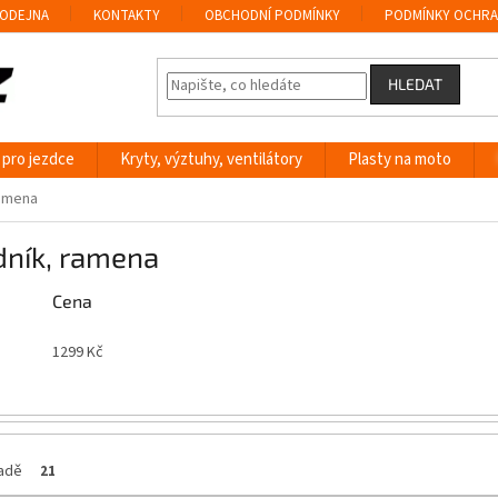
ODEJNA
KONTAKTY
OBCHODNÍ PODMÍNKY
PODMÍNKY OCHRA
HLEDAT
 pro jezdce
Kryty, výztuhy, ventilátory
Plasty na moto
ramena
dník, ramena
Cena
1299
Kč
ladě
21