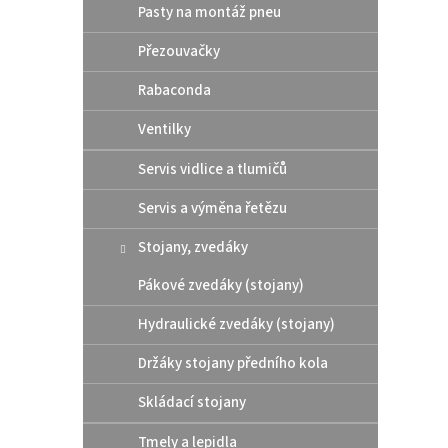
t
Pasty na montáž pneu
ů
Přezouvačky
4 9
Rabaconda
Ventilky
Vzdušn
vlhkos
Servis vidlice a tlumičů
tkanin
zipem
Servis a výměna řetězu
měkké
S
M
Stojany, zvedáky
Pákové zvedáky (stojany)
Hydraulické zvedáky (stojany)
Držáky stojany předního kola
Skládací stojany
Tmely a lepidla