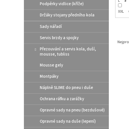
L
5
Podpěrky vidlice (kříže)
XXL
Držáky stojany předního kola
Sady nářadí
Ř
Servis brzdy a spojky
a
Nejpro
z
Přezouvání a servis kola, duší,
e
mousse, tubliss
V
n
Mousse gely
ý
í
p
p
Montpáky
i
r
s
o
Náplně SLIME do pneu i duše
p
d
r
u
Ochrana ráfku a zarážky
o
k
Opravné sady na pneu (bezdušové)
d
t
u
ů
Opravné sady na duše (lepení)
Scott
k
čern