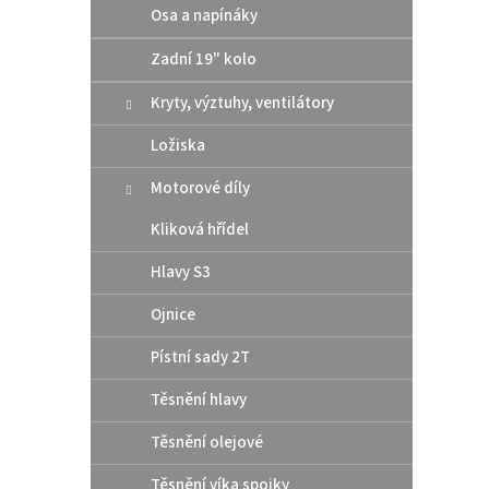
Osa a napínáky
Zadní 19" kolo
Kryty, výztuhy, ventilátory
Ložiska
Motorové díly
Kliková hřídel
Hlavy S3
Ojnice
Pístní sady 2T
Těsnění hlavy
Těsnění olejové
Těsnění víka spojky