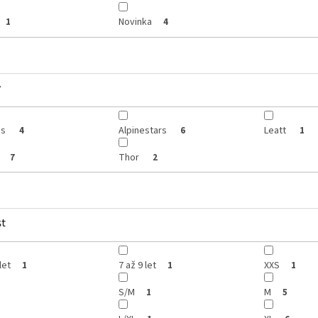
Novinka
1
4
y
is
Alpinestars
Leatt
4
6
1
Thor
7
2
st
let
7 až 9 let
XXS
1
1
1
S/M
M
1
5