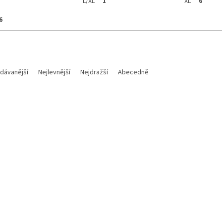
L/XL
XL
1
6
6
dávanější
Nejlevnější
Nejdražší
Abecedně
Kód:
2784641001006/S
Kód:
278463-1001
 chránič hrudi AIRFLEX PRO 2
Scott chránič hrudi BODY 
á
SOFTCON AIR 2 černá/šedá