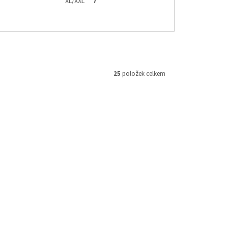
XL/XXL
7
25
položek celkem
014/XS-S
Kód:
278461-1001006/S
ARMOR
Scott chránič hrudi JACKET
PROTECTOR SOFTCON AIR 2 černá/