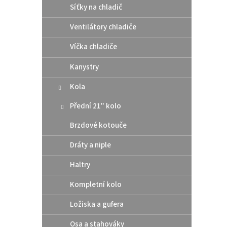
Síťky na chladič
Alpi
Ventilátory chladiče
CHEST
červ
Víčka chladiče
Kanystry
2 7
Kola
Navrže
Přední 21" kolo
ramen 
suchý
Brzdové kotouče
S/M
Dráty a niple
Akce
Haltry
Kompletní kolo
Ložiska a gufera
Osa a stahováky