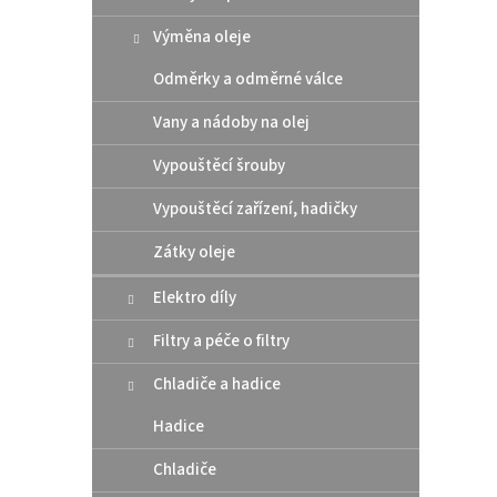
Alpin
Výměna oleje
Odměrky a odměrné válce
Vany a nádoby na olej
3 77
Vypouštěcí šrouby
Level 
Vypouštěcí zařízení, hadičky
Zátky oleje
M/L
Elektro díly
Novi
Filtry a péče o filtry
Chladiče a hadice
Hadice
Chladiče