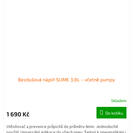
Bezdušová náplň SLIME 3,8L – včetně pumpy
Skladem
1 690 Kč
Do košíku
Utěsňovač a prevence průpichů do průměru 6mm. Jednoduché
použití. Universální aplikace do všech pneu. Šetrný k pneumatikám i