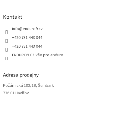
s
u
Kontakt
info
@
enduro9.cz
+420 731 443 044
+420 731 443 044
ENDURO9.CZ Vše pro enduro
Adresa prodejny
Požárnická 182/19, Šumbark
736 01 Havířov