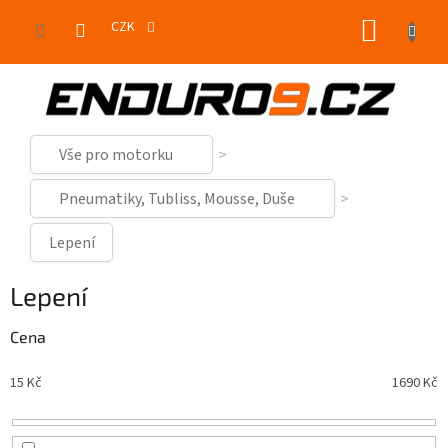
Přejít
NÁKUP
na
CZK
obsah
KOŠÍK
Vše pro motorku
Pneumatiky, Tubliss, Mousse, Duše
Lepení
Lepení
Cena
15
Kč
1690
Kč