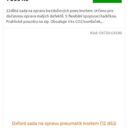
je
4,1
11dílná sada na opravu bezdušových pneu knotem. Určeno pro
z
dočasnou oprava malých defektů. S flexibilní spojovací hadičkou.
5
Praktické pouzdro na zip. Obsahuje 3 ks CO2 bombiček,...
hvězdiček.
Kód:
OX720-OX160
Oxford sada na opravu pneumatik knotem (12 dílů)