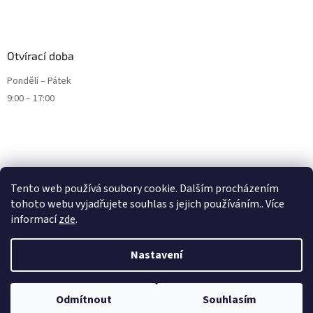
Otvírací doba
Pondělí – Pátek
9:00 – 17:00
Tento web používá soubory cookie. Dalším procházením
tohoto webu vyjadřujete souhlas s jejich používáním.. Více
informací
zde
.
Nastavení
Vytvořil Shoptet
Odmítnout
Souhlasím
Copyright 2026
ENDURO9.CZ
. Všechna práva vyhrazena.