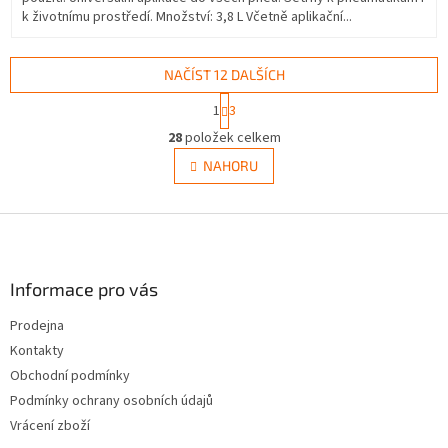
k životnímu prostředí. Množství: 3,8 L Včetně aplikační...
NAČÍST 12 DALŠÍCH
S
1
3
t
O
r
28
položek celkem
v
á
l
NAHORU
n
á
k
d
o
v
Z
a
á
c
á
n
í
p
í
p
a
Informace pro vás
r
t
v
Prodejna
í
k
Kontakty
y
v
Obchodní podmínky
ý
Podmínky ochrany osobních údajů
p
Vrácení zboží
i