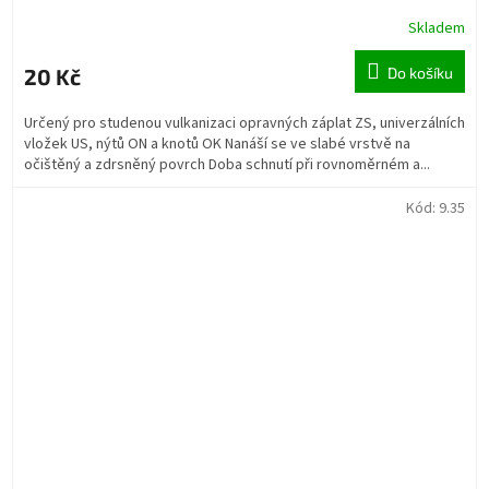
Skladem
20 Kč
Do košíku
Určený pro studenou vulkanizaci opravných záplat ZS, univerzálních
vložek US, nýtů ON a knotů OK Nanáší se ve slabé vrstvě na
očištěný a zdrsněný povrch Doba schnutí při rovnoměrném a...
Kód:
9.35