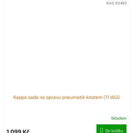
Kód:
KS450
Kappa sada na opravu pneumatik knotem (11 dílů)
Skladem
Průměrné
hodnocení
produktu
1 099 Kč
Do košíku