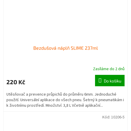
Bezdušová náplň SLIME 237ml
Zasíláme do 2 dnů
220 Kč
Do košíku
Utěsňovač a prevence průpichů do průměru 6mm. Jednoduché
použití. Universální aplikace do všech pneu. Šetrný k pneumatikám i
k životnímu prostředí. Množství: 3,8 L Včetně aplikační...
Kód:
10206-5