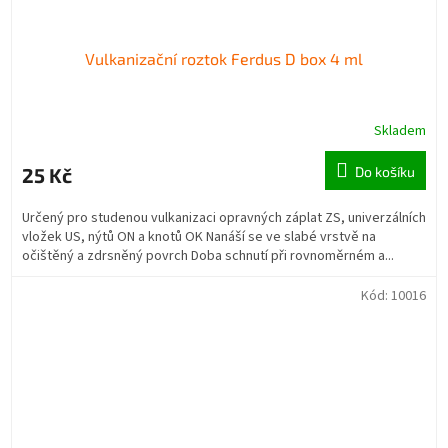
Vulkanizační roztok Ferdus D box 4 ml
Skladem
25 Kč
Do košíku
Určený pro studenou vulkanizaci opravných záplat ZS, univerzálních
vložek US, nýtů ON a knotů OK Nanáší se ve slabé vrstvě na
očištěný a zdrsněný povrch Doba schnutí při rovnoměrném a...
Kód:
10016