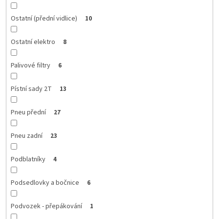
Ostatní (přední vidlice)
10
Ostatní elektro
8
Palivové filtry
6
Pístní sady 2T
13
Pneu přední
27
Pneu zadní
23
Podblatníky
4
Podsedlovky a bočnice
6
Podvozek - přepákování
1