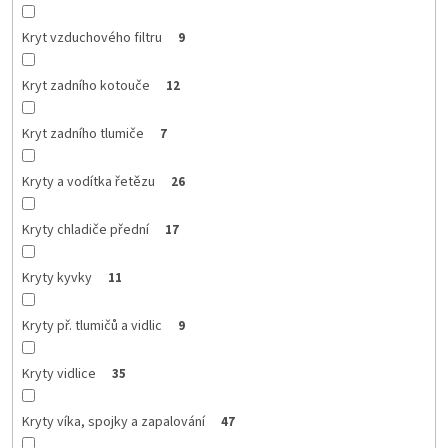
Kryt vzduchového filtru
9
Kryt zadního kotouče
12
Kryt zadního tlumiče
7
Kryty a vodítka řetězu
26
Kryty chladiče přední
17
Kryty kyvky
11
Kryty př. tlumičů a vidlic
9
Kryty vidlice
35
Kryty víka, spojky a zapalování
47