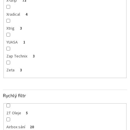
X-Grip
73
Xradical
4
Xtrig
3
YUASA
1
Zap Technix
3
Zeta
3
Rychlý filtr
2T Oleje
5
Airbox sání
20