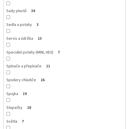
Sady plastů
34
Sedla a potahy
3
Servis a údržba
13
Speciální potahy (MINI, HEX)
7
Spínače a přepínače
11
Spoilery chladiče
26
Spojka
19
Stupačky
28
Světla
7