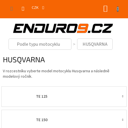
Přejít
NÁKUP
na
CZK
obsah
KOŠÍK
Podle typu motocyklu
HUSQVARNA
HUSQVARNA
V rozcestníku vyberte model motocyklu Husqvarna a následně
modelový ročník.
TE 125
TE 150