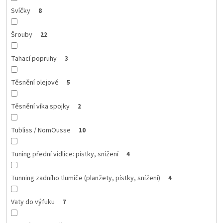
Svíčky
8
Šrouby
22
Tahací popruhy
3
Těsnění olejové
5
Těsnění víka spojky
2
Tubliss / NomOusse
10
Tuning přední vidlice: pístky, snížení
4
Tunning zadního tlumiče (planžety, pístky, snížení)
4
Vaty do výfuku
7