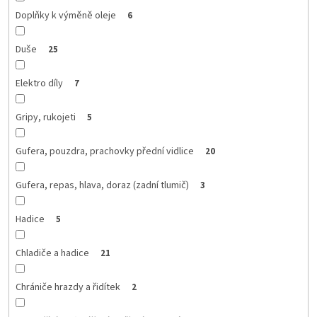
Doplňky k výměně oleje
6
Duše
25
Elektro díly
7
Gripy, rukojeti
5
Gufera, pouzdra, prachovky přední vidlice
20
Gufera, repas, hlava, doraz (zadní tlumič)
3
Hadice
5
Chladiče a hadice
21
Chrániče hrazdy a řidítek
2