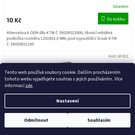
Skladem
10 Kč
Do košíku
Alternativa k OEM dílu KTM č. 58038022000, těsnící měděná
podložka rozměru 12X18X1,5 MM, pod vypouštěcí šroub KTM
č. 58030021100
Kód:
HF652
Tento web používá soubory cookie. Dalším procházením
tohoto webu vyjadřujete souhlas s jejich používáním.. Více
informací
zde
.
Nastavení
Odmítnout
Souhlasím