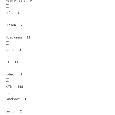
Haan Wheels
5
Hiflo
6
Hinson
2
Husqvarna
23
Ipone
2
JT
13
K-tech
9
KTM
298
Landport
1
Lucioli
2