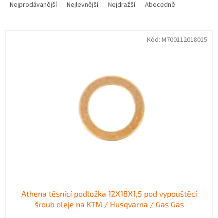
a
Nejprodávanější
Nejlevnější
Nejdražší
Abecedně
z
e
V
n
Kód:
M700112018015
ý
í
p
p
i
r
s
o
p
d
r
u
o
k
d
t
u
ů
k
t
ů
Athena těsnící podložka 12X18X1,5 pod vypouštěcí
šroub oleje na KTM / Husqvarna / Gas Gas