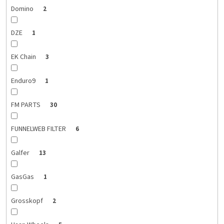
Domino
2
DZE
1
EK Chain
3
Enduro9
1
FM PARTS
30
FUNNELWEB FILTER
6
Galfer
13
GasGas
1
Grosskopf
2