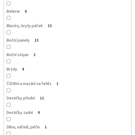
Baterie
6
Blastry, kryty páček
13
Boční panely
13
Boční stojan
2
Brzdy
4
Čištění a mazání na řetěz
1
Destičky přední
11
Destičky zadní
9
Dílna, nářadí, péče
1