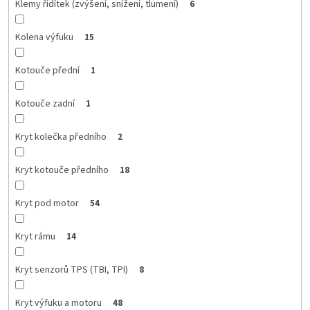
Klemy řídítek (zvýšení, snížení, tlumení)
6
Kolena výfuku
15
Kotouče přední
1
Kotouče zadní
1
Kryt kolečka předního
2
Kryt kotouče předního
18
Kryt pod motor
54
Kryt rámu
14
Kryt senzorů TPS (TBI, TPI)
8
Kryt výfuku a motoru
48