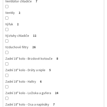
Ventilátor chladiče
7
Ventily
2
Výfuk
2
Výztuhy chladiče
12
Vzduchové filtry
26
Zadní 18" kolo - Brzdové kotouče
8
Zadní 18" kolo - Dráty a niple
5
Zadní 18" kolo - Haltry
6
Zadní 18" kolo - Ložiska a gufera
24
Zadní 18" kolo - Osa a napínáky
7