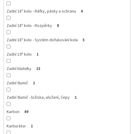
Zadní 18" kolo - Ráfky, pásky a ochrana
4
Zadní 18" kolo - Rozpěrky
8
Zadní 18" kolo - Systém dofukování kola
5
Zadní 19" kolo
1
Zadní blatníky
23
Zadní tlumič
2
Zadní tlumič - ložiska, uložení, čepy
2
Karbon
49
Karburátor
1