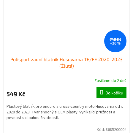
749 Kč
–26 %
Polisport zadní blatník Husqvarna TE/FE 2020-2023
(Žlutá)
Zasíláme do 2 dnů
549 Kč
Do košíku
Plastový blatník pro enduro a cross-country moto Husqvarna od r.
2020 do 2023. Tvar shodný s OEM plasty. Vynikající pružnost a
pevnost s dlouhou životností.
Kód:
8685200004