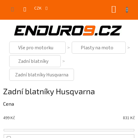
Přejít
NÁKUP
na
CZK
obsah
KOŠÍK
Vše pro motorku
Plasty na moto
Zadní blatníky
Zadní blatníky Husqvarna
Zadní blatníky Husqvarna
Cena
499
Kč
831
Kč