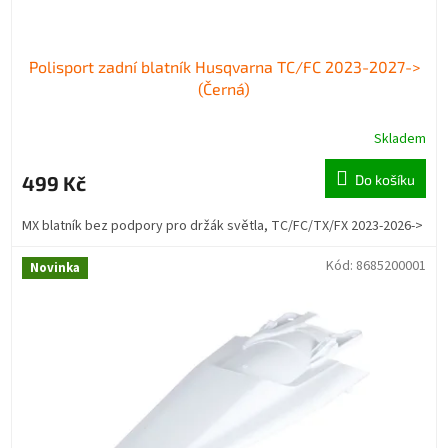
Polisport zadní blatník Husqvarna TC/FC 2023-2027->
(Černá)
Skladem
499 Kč
Do košíku
MX blatník bez podpory pro držák světla, TC/FC/TX/FX 2023-2026->
Kód:
8685200001
Novinka