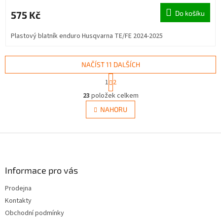
575 Kč
Do košíku
Plastový blatník enduro Husqvarna TE/FE 2024-2025
NAČÍST 11 DALŠÍCH
S
1
2
t
O
r
23
položek celkem
v
á
l
NAHORU
n
á
k
d
o
v
Z
a
á
c
á
n
í
p
í
p
a
Informace pro vás
r
t
v
Prodejna
í
k
Kontakty
y
v
Obchodní podmínky