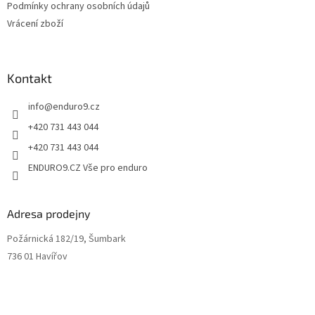
ý
Podmínky ochrany osobních údajů
p
Vrácení zboží
i
s
u
Kontakt
info
@
enduro9.cz
+420 731 443 044
+420 731 443 044
ENDURO9.CZ Vše pro enduro
Adresa prodejny
Požárnická 182/19, Šumbark
736 01 Havířov