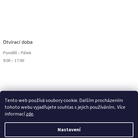
Otvírací doba
Pondělí – Pátek
9:00 – 17:00
Tento web používá soubory cookie. Dalším procházením
tohoto webu vyjadřujete souhlas s jejich používáním.. Více
informací
zde
.
Nastavení
Vytvořil Shoptet