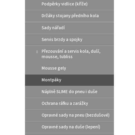
i
r
Podpěrky vidlice (kříže)
s
o
p
d
Držáky stojany předního kola
r
u
Sady nářadí
o
k
d
t
Servis brzdy a spojky
u
ů
Mont
k
Přezouvání a servis kola, duší,
cm o
t
mousse, tubliss
ů
Mousse gely
Montpáky
329
Náplně SLIME do pneu i duše
Montáž
pneuma
Ochrana ráfku a zarážky
oboust
Opravné sady na pneu (bezdušové)
Opravné sady na duše (lepení)