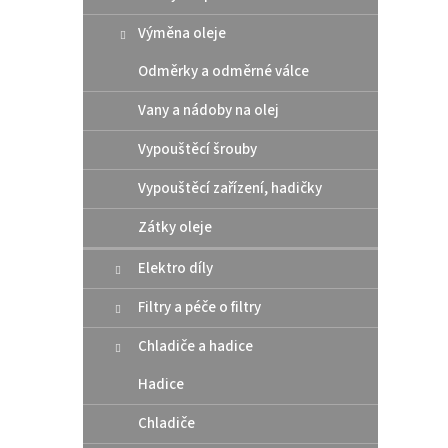
Výměna oleje
Odměrky a odměrné válce
Vany a nádoby na olej
Vypouštěcí šrouby
RABA
Vypouštěcí zařízení, hadičky
kola
Zátky oleje
Elektro díly
249
Filtry a péče o filtry
plasto
Chladiče a hadice
závaž
kola/r
Hadice
Chladiče