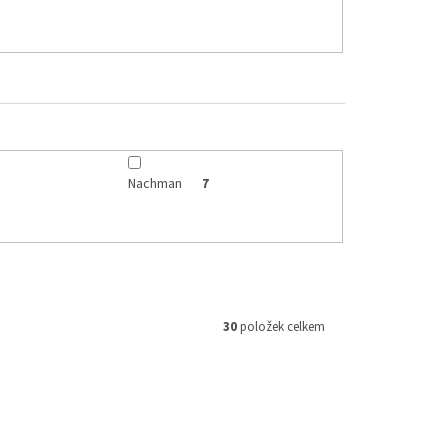
Nachman
7
30
položek celkem
UP-12165
Kód:
TL