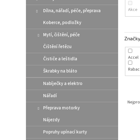
n
e
Akce
Dílna, nářadí, péče, přeprava
l
Koberce, podložky
Mytí, čištění, péče
Značk
Čištění řetězu
Accel
Čističe a leštidla
Raba
Škrabky na bláto
Nabíječky a elektro
Ř
Nářadí
a
Nejpro
Přeprava motorky
z
e
Nájezdy
V
n
ý
í
Popruhy upínací kurty
p
p