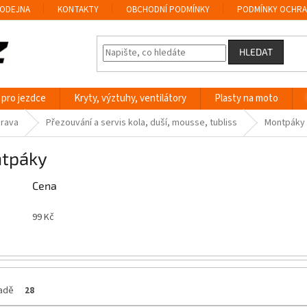
ODEJNA
KONTAKTY
OBCHODNÍ PODMÍNKY
PODMÍNKY OCHRA
HLEDAT
 pro jezdce
Kryty, výztuhy, ventilátory
Plasty na moto
prava
Přezouvání a servis kola, duší, mousse, tubliss
Montpáky
tpáky
Cena
99
Kč
ladě
28