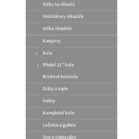
Síťky na chladič
Ventilátory chladiče
Víčka chladiče
Kanystry
Kola
Ferdu
Přední 21" kolo
Brzdové kotouče
Dráty a niple
99 
Haltry
plasto
závaž
Kompletní kolo
kola/r
Ložiska a gufera
Osa a stahováky