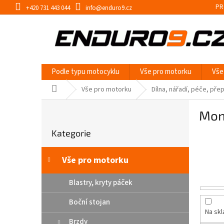
Přejít
PR
+420 731 443 044
info@enduro9.cz
na
obsah
Podle typu motocyklu
Vše pro motorku
Vše
Domů
Vše pro motorku
Dílna, nářadí, péče, pře
P
Mon
o
Přeskočit
s
Kategorie
kategorie
t
r
a
Vše pro motorku
n
n
Blastry, kryty páček
í
Boční stojan
p
Na sk
a
Brzdy