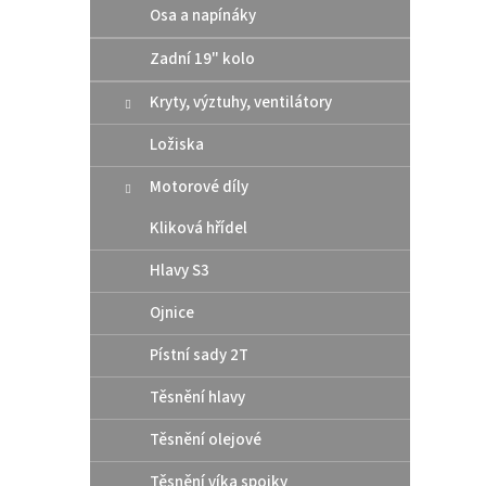
Osa a napínáky
Zadní 19" kolo
Kryty, výztuhy, ventilátory
Ložiska
Motorové díly
Kliková hřídel
Hlavy S3
Ojnice
Pístní sady 2T
Těsnění hlavy
Těsnění olejové
Těsnění víka spojky