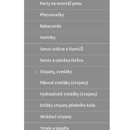
Pasty na montáž pneu
Přezouvačky
Rabaconda
Ventilky
Servis vidlice a tlumičů
RABA
Tyre 
Servis a výměna řetězu
Stojany, zvedáky
Pákové zvedáky (stojany)
629
Hydraulické zvedáky (stojany)
Prostě
hliník
Držáky stojany předního kola
nic n
Skládací stojany
Tmely a lepidla