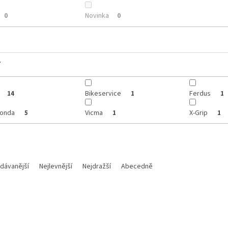
Novinka
0
0
y
Bikeservice
Ferdus
14
1
1
conda
Vicma
X-Grip
5
1
1
dávanější
Nejlevnější
Nejdražší
Abecedně
Kód:
13-0023
Kód: