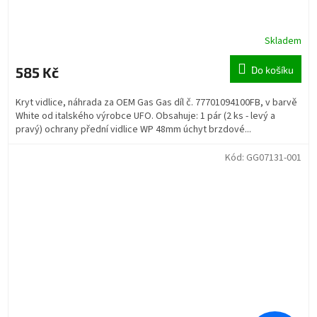
Skladem
585 Kč
Do košíku
Kryt vidlice, náhrada za OEM Gas Gas díl č. 77701094100FB, v barvě
White od italského výrobce UFO. Obsahuje: 1 pár (2 ks - levý a
pravý) ochrany přední vidlice WP 48mm úchyt brzdové...
Kód:
GG07131-001