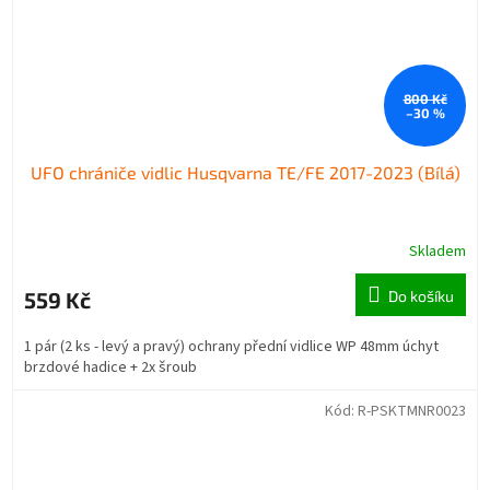
800 Kč
–30 %
UFO chrániče vidlic Husqvarna TE/FE 2017-2023 (Bílá)
Skladem
559 Kč
Do košíku
1 pár (2 ks - levý a pravý) ochrany přední vidlice WP 48mm úchyt
brzdové hadice + 2x šroub
Kód:
R-PSKTMNR0023