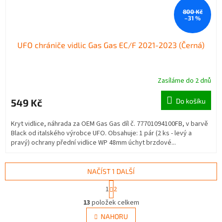
800 Kč
–31 %
UFO chrániče vidlic Gas Gas EC/F 2021-2023 (Černá)
Zasíláme do 2 dnů
549 Kč
Do košíku
Kryt vidlice, náhrada za OEM Gas Gas díl č. 77701094100FB, v barvě
Black od italského výrobce UFO. Obsahuje: 1 pár (2 ks - levý a
pravý) ochrany přední vidlice WP 48mm úchyt brzdové...
NAČÍST 1 DALŠÍ
S
1
2
t
O
r
13
položek celkem
v
á
l
NAHORU
n