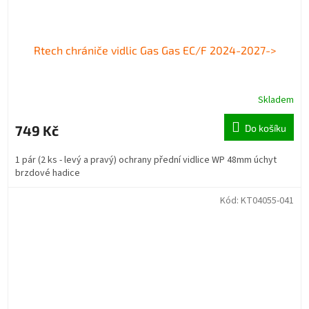
Rtech chrániče vidlic Gas Gas EC/F 2024-2027->
Skladem
749 Kč
Do košíku
1 pár (2 ks - levý a pravý) ochrany přední vidlice WP 48mm úchyt
brzdové hadice
Kód:
KT04055-041