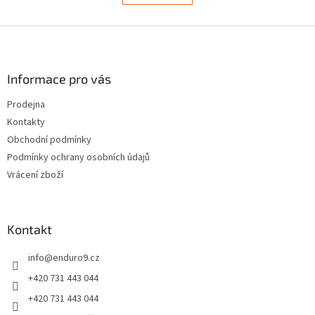
á
k
d
o
v
Z
a
á
c
á
n
í
p
í
p
a
Informace pro vás
r
t
v
Prodejna
í
k
Kontakty
y
v
Obchodní podmínky
ý
Podmínky ochrany osobních údajů
p
Vrácení zboží
i
s
u
Kontakt
info
@
enduro9.cz
+420 731 443 044
+420 731 443 044