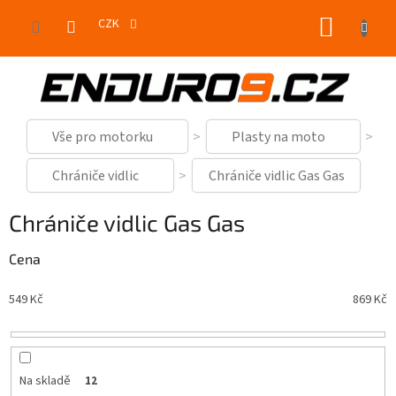
Přejít
NÁKUP
na
CZK
obsah
KOŠÍK
Vše pro motorku
Plasty na moto
Chrániče vidlic
Chrániče vidlic Gas Gas
Chrániče vidlic Gas Gas
Cena
549
Kč
869
Kč
Na skladě
12