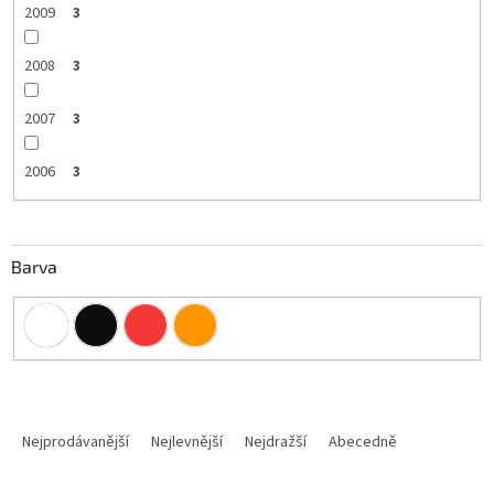
2009
3
2008
3
2007
3
2006
3
Barva
Ř
a
Nejprodávanější
Nejlevnější
Nejdražší
Abecedně
z
e