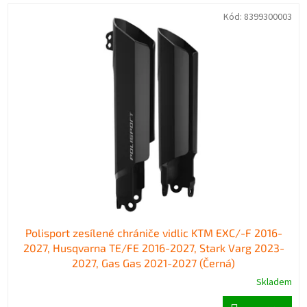
V
n
Kód:
8399300003
ý
í
p
p
i
r
s
o
p
d
r
u
o
k
d
t
u
ů
k
t
ů
Polisport zesílené chrániče vidlic KTM EXC/-F 2016-
2027, Husqvarna TE/FE 2016-2027, Stark Varg 2023-
2027, Gas Gas 2021-2027 (Černá)
Skladem