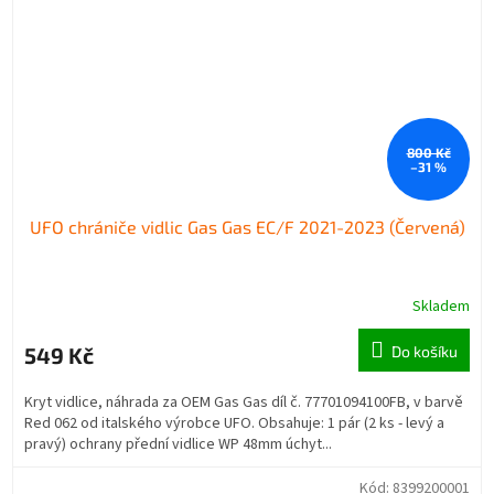
800 Kč
–31 %
UFO chrániče vidlic Gas Gas EC/F 2021-2023 (Červená)
Skladem
549 Kč
Do košíku
Kryt vidlice, náhrada za OEM Gas Gas díl č. 77701094100FB, v barvě
Red 062 od italského výrobce UFO. Obsahuje: 1 pár (2 ks - levý a
pravý) ochrany přední vidlice WP 48mm úchyt...
Kód:
8399200001