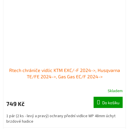
Rtech chrániče vidlic KTM EXC/-F 2024->, Husqvarna
TE/FE 2024->, Gas Gas EC/F 2024->
Skladem
749 Kč
Do košíku
1 pár (2 ks - levý a pravý) ochrany přední vidlice WP 48mm úchyt
brzdové hadice