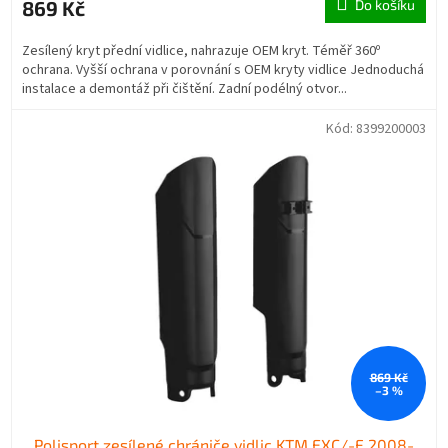
869 Kč
Do košíku
Zesílený kryt přední vidlice, nahrazuje OEM kryt. Téměř 360º
ochrana. Vyšší ochrana v porovnání s OEM kryty vidlice Jednoduchá
instalace a demontáž při čištění. Zadní podélný otvor...
Kód:
8399200003
869 Kč
–3 %
Polisport zesílené chrániče vidlic KTM EXC/-F 2008-