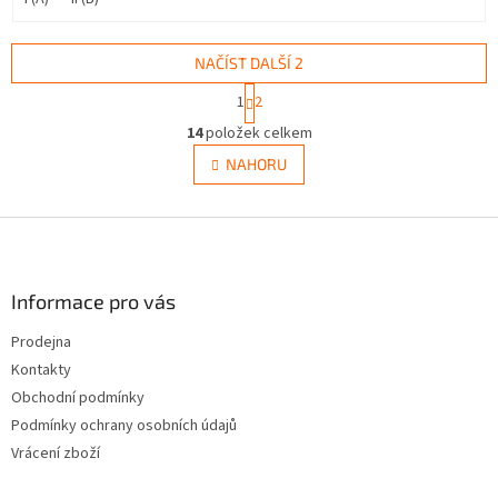
NAČÍST DALŠÍ 2
S
1
2
t
O
r
14
položek celkem
v
á
l
NAHORU
n
á
k
d
o
v
Z
a
á
c
á
n
í
p
í
p
a
Informace pro vás
r
t
v
Prodejna
í
k
Kontakty
y
v
Obchodní podmínky
ý
Podmínky ochrany osobních údajů
p
Vrácení zboží
i
s