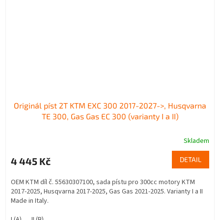
Originál píst 2T KTM EXC 300 2017-2027->, Husqvarna
TE 300, Gas Gas EC 300 (varianty I a II)
Skladem
Průměrné
hodnocení
4 445 Kč
DETAIL
produktu
je
1,8
OEM KTM díl č. 55630307100, sada pístu pro 300cc motory KTM
z
2017-2025, Husqvarna 2017-2025, Gas Gas 2021-2025. Varianty I a II
5
Made in Italy.
hvězdiček.
I (A)
II (B)