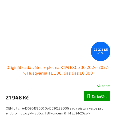
22 275 Kč
–1 %
Originál sada válec + píst na KTM EXC 300 2024-2027-
>, Husqvarna TE 300, Gas Gas EC 300
Skladem
21 948 Kč
Do košíku
OEM díl č. A45030438000 (A45030138000) sada pístu a válce pro
enduro motocykly 300cc TBI koncern KTM 2024-2025->