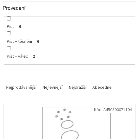
Provedení
Píst
6
Píst + těsnění
6
Píst + válec
2
Ř
a
Nejprodávanější
Nejlevnější
Nejdražší
Abecedně
z
e
V
n
Kód:
A45030007110/I
ý
í
p
p
i
r
s
o