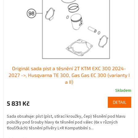
p
d
r
u
o
k
d
t
u
ů
k
t
ů
Originál sada píst a těsnění 2T KTM EXC 300 2024-
2027 ->, Husqvarna TE 300, Gas Gas EC 300 (varianty I
a II)
Skladem
5 831 Kč
DETAIL
Sada obsahuje: píst (píst, stírací kroužky, čep) těsnění pod hlavu
položky pod šrouby hlavy 6x těsnění pod válec (6x v různých
tloušťkách) těsnění přívěry L+R Kompatibilní s...