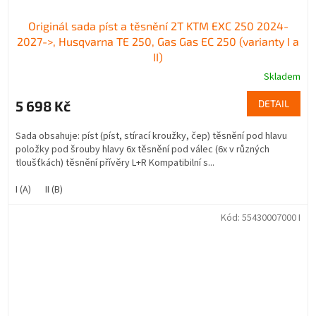
Originál sada píst a těsnění 2T KTM EXC 250 2024-
2027->, Husqvarna TE 250, Gas Gas EC 250 (varianty I a
II)
Skladem
5 698 Kč
DETAIL
Sada obsahuje: píst (píst, stírací kroužky, čep) těsnění pod hlavu
položky pod šrouby hlavy 6x těsnění pod válec (6x v různých
tloušťkách) těsnění přívěry L+R Kompatibilní s...
I (A)
II (B)
Kód:
55430007000 I