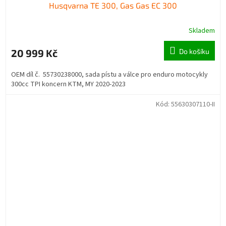
Husqvarna TE 300, Gas Gas EC 300
Skladem
20 999 Kč
Do košíku
OEM díl č. 55730238000, sada pístu a válce pro enduro motocykly
300cc TPI koncern KTM, MY 2020-2023
Kód:
55630307110-II