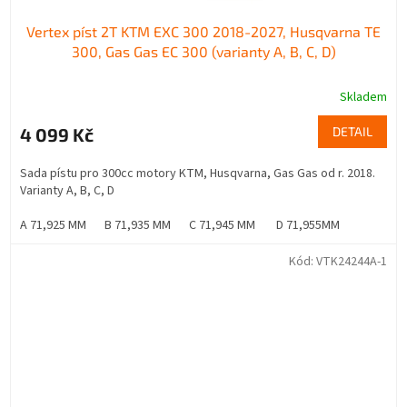
Vertex píst 2T KTM EXC 300 2018-2027, Husqvarna TE
300, Gas Gas EC 300 (varianty A, B, C, D)
Skladem
4 099 Kč
DETAIL
Sada pístu pro 300cc motory KTM, Husqvarna, Gas Gas od r. 2018.
Varianty A, B, C, D
A 71,925 MM
B 71,935 MM
C 71,945 MM
D 71,955MM
Kód:
VTK24244A-1