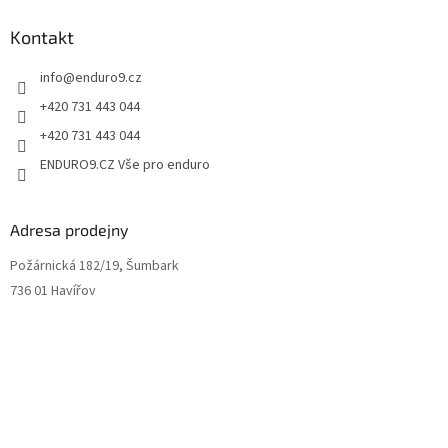
u
Kontakt
info
@
enduro9.cz
+420 731 443 044
+420 731 443 044
ENDURO9.CZ Vše pro enduro
Adresa prodejny
Požárnická 182/19, Šumbark
736 01 Havířov