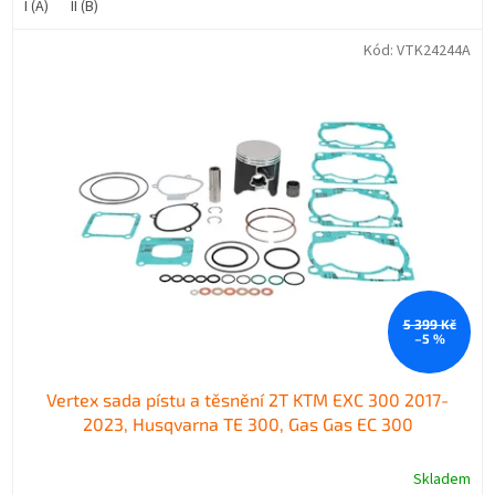
I (A)
II (B)
Kód:
VTK24244A
5 399 Kč
–5 %
Vertex sada pístu a těsnění 2T KTM EXC 300 2017-
2023, Husqvarna TE 300, Gas Gas EC 300
Skladem