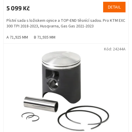
5 099 Kč
DETAIL
Pístní sada s ložiskem ojnice a TOP-END těsnící sadou. Pro KTM EXC
300 TPI 2018-2023, Husqvarna, Gas Gas 2021-2023
A 71,925 MM
B 71,935 MM
Kód:
24244A