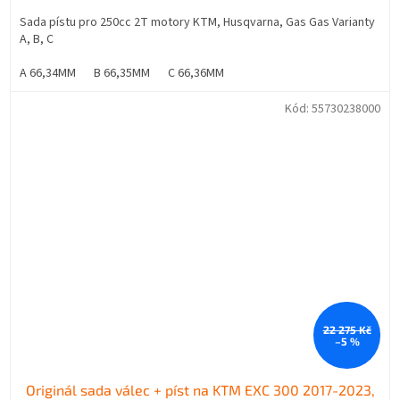
Sada pístu pro 250cc 2T motory KTM, Husqvarna, Gas Gas Varianty
A, B, C
A 66,34MM
B 66,35MM
C 66,36MM
Kód:
55730238000
22 275 Kč
–5 %
Originál sada válec + píst na KTM EXC 300 2017-2023,