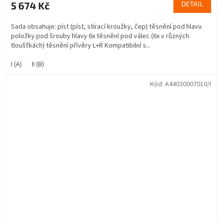
5 674 Kč
DETAIL
Sada obsahuje: píst (píst, stírací kroužky, čep) těsnění pod hlavu
položky pod šrouby hlavy 6x těsnění pod válec (6x v různých
tloušťkách) těsnění přívěry L+R Kompatibilní s...
I (A)
II (B)
Kód:
A44030007010/I