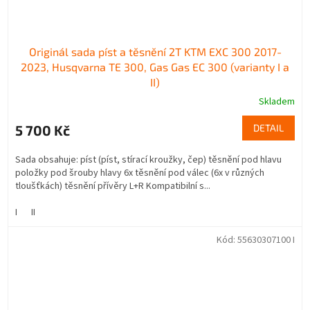
Originál sada píst a těsnění 2T KTM EXC 300 2017-
2023, Husqvarna TE 300, Gas Gas EC 300 (varianty I a
II)
Skladem
5 700 Kč
DETAIL
Sada obsahuje: píst (píst, stírací kroužky, čep) těsnění pod hlavu
položky pod šrouby hlavy 6x těsnění pod válec (6x v různých
tloušťkách) těsnění přívěry L+R Kompatibilní s...
I
II
Kód:
55630307100 I