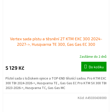
Vertex sada pístu a těsnění 2T KTM EXC 300 2024-
2027->, Husqvarna TE 300, Gas Gas EC 300
Zasíláme do 2 dnů
5 129 Kč
Do košíku
Pístní sada s ložiskem ojnice a TOP-END těsnící sadou. Pro KTM EXC
300 TBI 2024-2026->, Husqvarna TE , Gas Gas EC Pro KTM SX 300 TBI
2023-2026->, Husqvarna TC, Gas Gas MC
Kód:
A45030438000