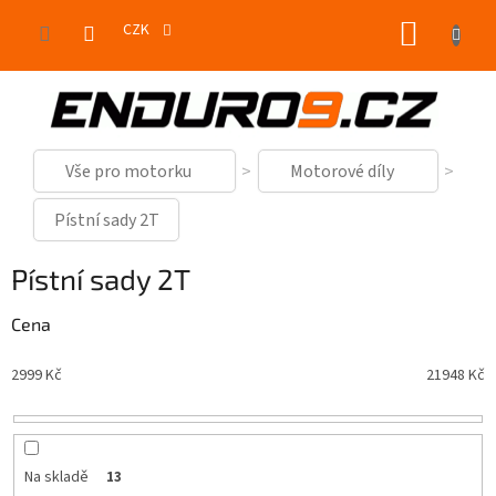
Přejít
NÁKUP
na
CZK
obsah
KOŠÍK
Vše pro motorku
Motorové díly
Pístní sady 2T
Pístní sady 2T
Cena
2999
Kč
21948
Kč
Na skladě
13