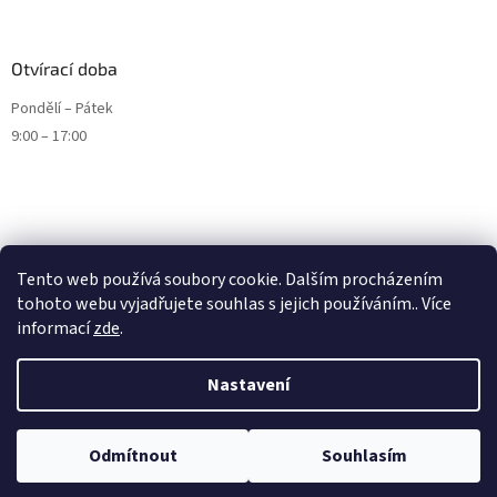
Otvírací doba
Pondělí – Pátek
9:00 – 17:00
Tento web používá soubory cookie. Dalším procházením
tohoto webu vyjadřujete souhlas s jejich používáním.. Více
informací
zde
.
Nastavení
Vytvořil Shoptet
Odmítnout
Souhlasím
Copyright 2026
ENDURO9.CZ
. Všechna práva vyhrazena.