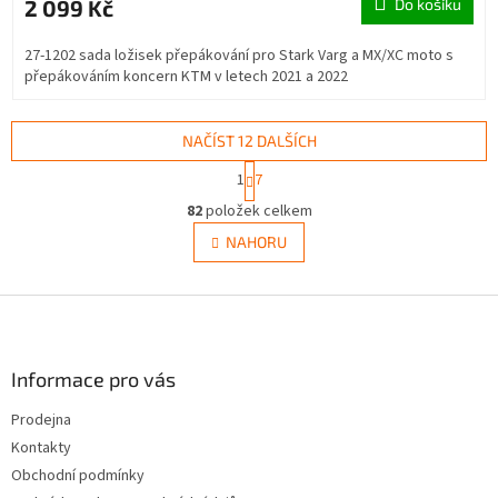
2 099 Kč
Do košíku
27-1202 sada ložisek přepákování pro Stark Varg a MX/XC moto s
přepákováním koncern KTM v letech 2021 a 2022
NAČÍST 12 DALŠÍCH
S
1
7
t
O
r
82
položek celkem
v
á
l
NAHORU
n
á
k
d
o
v
Z
a
á
c
á
n
í
p
í
p
a
Informace pro vás
r
t
v
Prodejna
í
k
Kontakty
y
v
Obchodní podmínky
ý