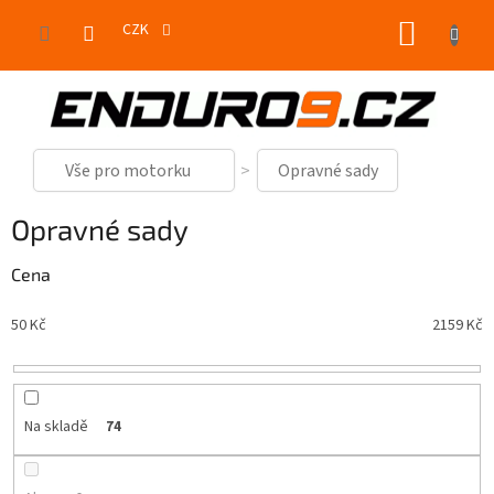
Přejít
NÁKUP
na
CZK
obsah
KOŠÍK
Vše pro motorku
Opravné sady
Opravné sady
Cena
50
Kč
2159
Kč
Na skladě
74