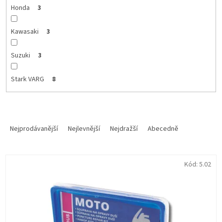
Honda
3
Kawasaki
3
Suzuki
3
Stark VARG
8
Ř
a
Nejprodávanější
Nejlevnější
Nejdražší
Abecedně
z
e
V
n
Kód:
5.02
ý
í
p
p
i
r
s
o
p
d