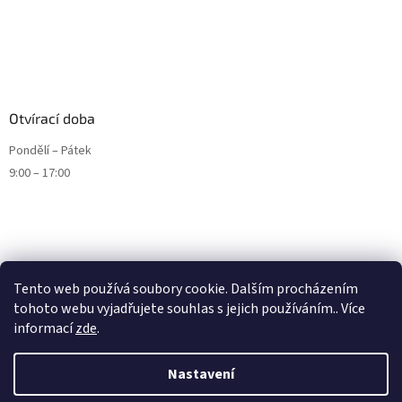
Otvírací doba
Pondělí – Pátek
9:00 – 17:00
Tento web používá soubory cookie. Dalším procházením
tohoto webu vyjadřujete souhlas s jejich používáním.. Více
informací
zde
.
Nastavení
Vytvořil Shoptet