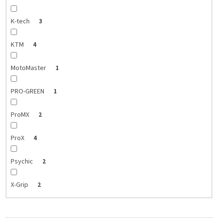
K-tech
3
KTM
4
MotoMaster
1
PRO-GREEN
1
ProMX
2
ProX
4
Psychic
2
X-Grip
2