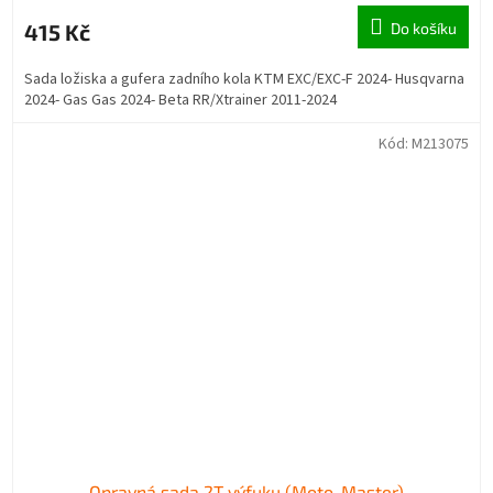
415 Kč
Do košíku
Sada ložiska a gufera zadního kola KTM EXC/EXC-F 2024- Husqvarna
2024- Gas Gas 2024- Beta RR/Xtrainer 2011-2024
Kód:
M213075
Opravná sada 2T výfuku (Moto-Master)