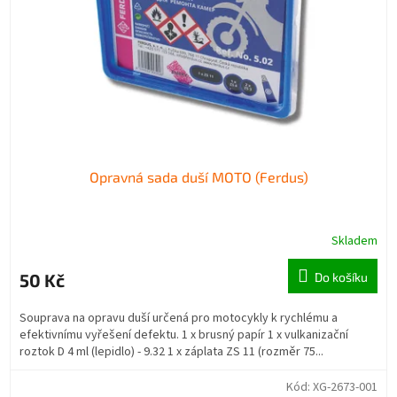
r
u
o
k
d
t
u
ů
k
t
ů
Opravná sada duší MOTO (Ferdus)
Skladem
50 Kč
Do košíku
Souprava na opravu duší určená pro motocykly k rychlému a
efektivnímu vyřešení defektu. 1 x brusný papír 1 x vulkanizační
roztok D 4 ml (lepidlo) - 9.32 1 x záplata ZS 11 (rozměr 75...
Kód:
XG-2673-001