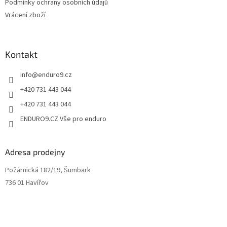
Podmínky ochrany osobních údajů
p
Vrácení zboží
i
s
u
Kontakt
info
@
enduro9.cz
+420 731 443 044
+420 731 443 044
ENDURO9.CZ Vše pro enduro
Adresa prodejny
Požárnická 182/19, Šumbark
736 01 Havířov