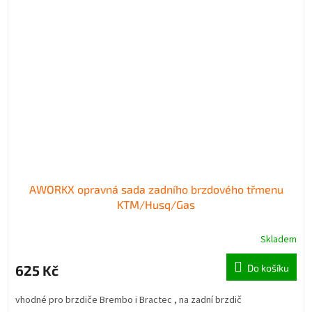
AWORKX opravná sada zadního brzdového třmenu
KTM/Husq/Gas
Skladem
625 Kč
Do košíku
vhodné pro brzdiče Brembo i Bractec , na zadní brzdič