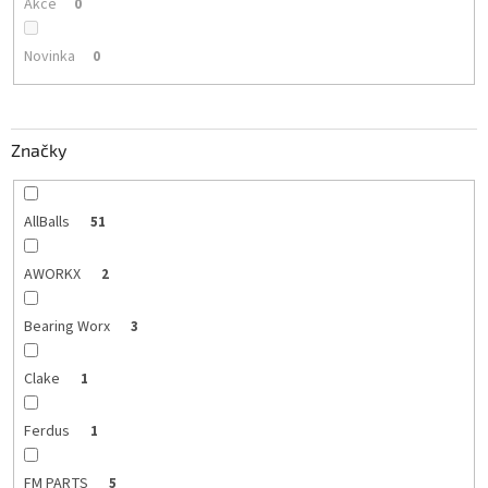
Akce
0
Novinka
0
Značky
AllBalls
51
AWORKX
2
Bearing Worx
3
Clake
1
Ferdus
1
FM PARTS
5