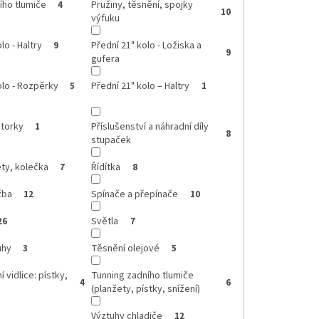
ího tlumiče
Pružiny, těsnění, spojky
4
10
výfuku
lo - Haltry
Přední 21" kolo - Ložiska a
9
9
gufera
olo - Rozpěrky
Přední 21" kolo – Haltry
5
1
torky
Příslušenství a náhradní díly
1
8
stupaček
ty, kolečka
Řídítka
7
8
žba
Spínače a přepínače
12
10
Světla
26
7
uhy
Těsnění olejové
3
5
 vidlice: pístky,
Tunning zadního tlumiče
4
6
(planžety, pístky, snížení)
Výztuhy chladiče
12