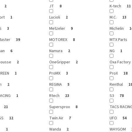
JT
K-tech
2
8
11
ort
Lucioli
M.C.
1
2
13
IS
Metzeler
Michelin
3
9
1
aster
MOTOREX
MTX Parts
39
8
man
Namura
NG
6
2
1
Mousse
OneGripper
Oxa Factory
2
2
GREEN
ProMX
ProX
1
3
18
ch
REGINA
Renthal
2
5
1
RACING
Rtech
S3
1
23
78
Supersprox
TACS RACIN
21
8
SS
Twin Air
UFO
12
7
54
s
Wanda
WAYGOM
1
2