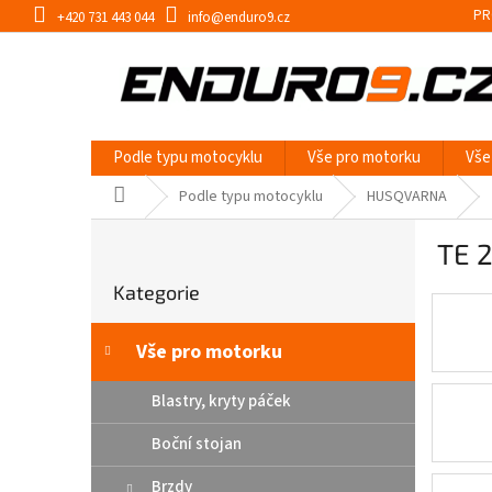
Přejít
PR
+420 731 443 044
info@enduro9.cz
na
obsah
Podle typu motocyklu
Vše pro motorku
Vše
Domů
Podle typu motocyklu
HUSQVARNA
P
TE 
o
Přeskočit
s
Kategorie
kategorie
t
r
a
Vše pro motorku
n
n
Blastry, kryty páček
í
Boční stojan
p
a
Brzdy