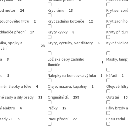
pod motor
Kryt rámu
Kryt senzorů
24
13
zduchového filtru
Kryt zadního kotouče
Kryt zadního
2
12
chladiče přední
Kryty kyvky
Kryty př. tlum
17
8
víka, spojky a
Kryty, výztuhy, ventilátory
Kyvná vidlic
6
23
ování
ka
Ložiska čepy zadního
Masky, lamp
8
1
tlumiče
se
Nálepky na koncovku výfuku
Nářadí
8
1
1
né nálepky a fólie
Oleje, maziva, kapaliny
Olejové filtr
4
2
é sady a díly brzdy
Originální díl
Ostatní
31
259
10
í elektro
Páčky
Páky brzdy a
4
15
 sady 2T
Pneu přední
Pneu zadní
5
27