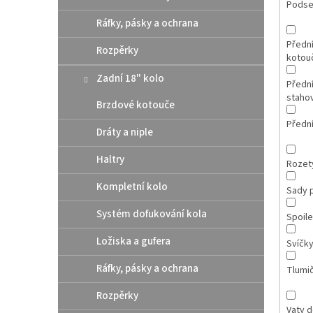
Podse
Ráfky, pásky a ochrana
Přední
Rozpěrky
kotou
Zadní 18" kolo
Přední
staho
Brzdové kotouče
Přední
Dráty a niple
Haltry
Rozet
Kompletní kolo
Sady p
Systém dofukování kola
Spoile
Ložiska a gufera
Svíčk
Ráfky, pásky a ochrana
Tlumi
Rozpěrky
Vaty d