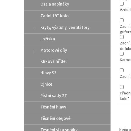
Osa a napínáky
Vzduch
Zadní 19" kolo
Zadní 
Kryty, výztuhy, ventilátory
gufer
Ložiska
Zadní 
dofuko
Motorové díly
Karbo
Kliková hřídel
Hlavy S3
Zadní 
Ojnice
Přední
Pístní sady 2T
kolo"
Těsnění hlavy
Těsnění olejové
Ř
a
Těsnění víka spojky
Nejpro