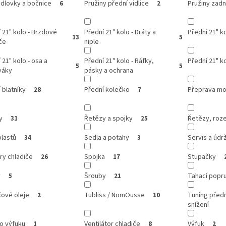
dlovky a bočnice
Pružiny přední vidlice
Pružiny zadn
6
2
 21" kolo - Brzdové
Přední 21" kolo - Dráty a
Přední 21" ko
13
5
če
niple
 21" kolo - osa a
Přední 21" kolo - Ráfky,
Přední 21" k
5
5
váky
pásky a ochrana
 blatníky
Přední kolečko
Přeprava mo
28
7
y
Řetězy a spojky
Řetězy, roze
31
25
lastů
Sedla a potahy
Servis a údr
34
3
ry chladiče
Spojka
Stupačky
26
17
y
Šrouby
Tahací popr
5
21
čové oleje
Tubliss / NomOusse
Tuning přední
2
10
snížení
o výfuku
Ventilátor chladiče
Výfuk
1
8
2