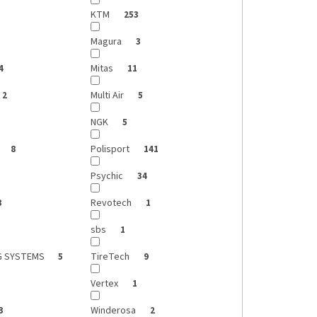
KTM
253
Magura
3
Mitas
4
11
Multi Air
2
5
NGK
5
Polisport
8
141
Psychic
34
Revotech
8
1
sbs
1
G SYSTEMS
TireTech
5
9
Vertex
1
Winderosa
3
2