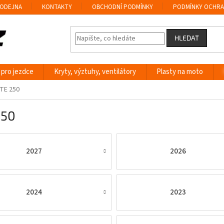
ODEJNA
KONTAKTY
OBCHODNÍ PODMÍNKY
PODMÍNKY OCHRA
HLEDAT
 pro jezdce
Kryty, výztuhy, ventilátory
Plasty na moto
TE 250
250
2027
2026
2024
2023