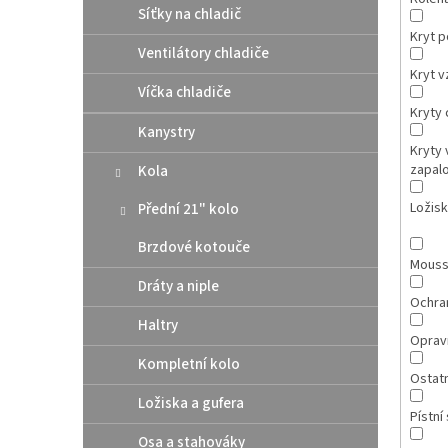
Síťky na chladič
Kryt 
Ventilátory chladiče
Kryt v
Víčka chladiče
Kryty 
Kanystry
Kryty 
zapal
Kola
Ložis
Přední 21" kolo
Brzdové kotouče
Mous
Dráty a niple
Ochran
Haltry
Opravn
Kompletní kolo
Ostatn
Ložiska a gufera
Pístní
Osa a stahováky