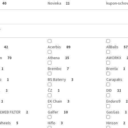
Novinka
kupon-schov
40
21
y
Acerbis
AllBalls
42
89
57
on
Athena
AWORKX
70
15
Brembo
Brenta
1
7
1
co
BS Baterry
Carapaks
1
3
A
ČZ
DID
1
1
11
EK Chain
Enduro9
1
3
2
LWEB FILTER
Galfer
GasGas
2
10
1
Wheels
Hiflo
Hinson
5
3
2