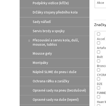
Akce
Podpěrky vidlice (kříže)
Držáky stojany předního kola
Sady nářadí
Značk
Servis brzdy a spojky
Accel
Přezouvání a servis kola, duší,
mousse, tubliss
Artaf
Mousse gely
Bolt
Montpáky
Bron
Náplně SLIME do pneu i duše
CYCR
Ochrana ráfku a zarážky
DZE
Opravné sady na pneu (bezdušové)
FUNNE
Opravné sady na duše (lepení)
Haan 