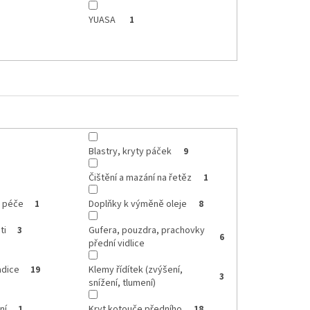
YUASA
1
Blastry, kryty páček
9
Čištění a mazání na řetěz
1
, péče
Doplňky k výměně oleje
1
8
ti
Gufera, pouzdra, prachovky
3
6
přední vidlice
adice
Klemy řídítek (zvýšení,
19
3
snížení, tlumení)
ní
Kryt kotouče předního
1
18