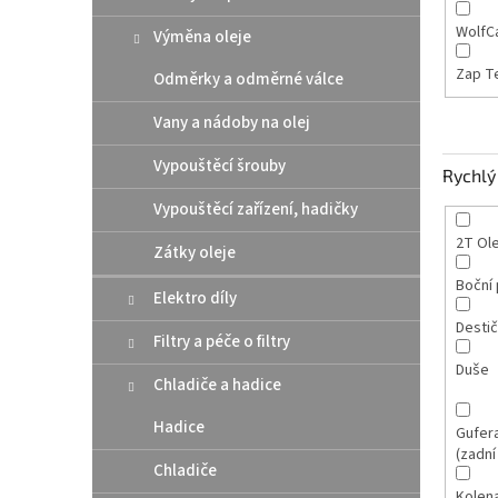
WolfC
Výměna oleje
Zap T
Odměrky a odměrné válce
Vany a nádoby na olej
Vypouštěcí šrouby
Rychlý 
Vypouštěcí zařízení, hadičky
2T Ole
Zátky oleje
Boční 
Elektro díly
Destič
Filtry a péče o filtry
Duše
Chladiče a hadice
Hadice
Gufera
(zadní
Chladiče
Kolen