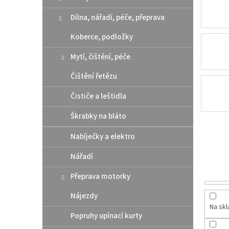
n
e
Dílna, nářadí, péče, přeprava
l
Koberce, podložky
Mytí, čištění, péče
Čištění řetězu
Čističe a leštidla
Škrabky na bláto
Nabíječky a elektro
Nářadí
Přeprava motorky
Nájezdy
Na sk
Popruhy upínací kurty