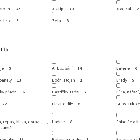
arbon
X-Grip
Xradical
32
70
2
echnix
Zeta
3
3
filtr
je
Airbox sání
Baterie
5
14
6
panely
Boční stojan
Brzdy
13
2
5
ky přední
Destičky zadní
Dílna, nářadí
6
7
Elektro díly
Gripy, rukoje
22
6
, repas, hlava, doraz
Hadice
Chladiče a h
8
1
 tlumič)
a výfuku
Kotouče přední
Kotouče zad
15
1