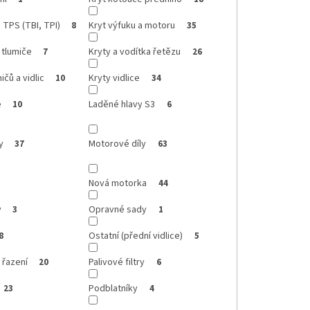
 TPS (TBI, TPI)
Kryt výfuku a motoru
8
35
 tlumiče
Kryty a vodítka řetězu
7
26
ičů a vidlic
Kryty vidlice
10
34
e
Laděné hlavy S3
10
6
y
Motorové díly
37
63
Nová motorka
44
y
Opravné sady
3
1
Ostatní (přední vidlice)
8
5
 řazení
Palivové filtry
20
6
Podblatníky
23
4