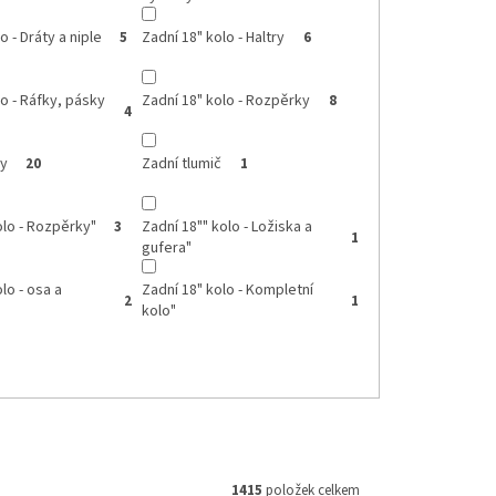
o - Dráty a niple
Zadní 18" kolo - Haltry
5
6
lo - Ráfky, pásky
Zadní 18" kolo - Rozpěrky
8
4
ky
Zadní tlumič
20
1
olo - Rozpěrky"
Zadní 18"" kolo - Ložiska a
3
1
gufera"
lo - osa a
Zadní 18" kolo - Kompletní
2
1
kolo"
1415
položek celkem