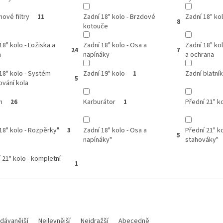
ové filtry
Zadní 18" kolo - Brzdové
Zadní 18" kol
11
8
kotouče
18" kolo - Ložiska a
Zadní 18" kolo - Osa a
Zadní 18" ko
24
7
a
napínáky
a ochrana
18" kolo - Systém
Zadní 19" kolo
Zadní blatní
1
5
vání kola
n
Karburátor
Přední 21" k
26
1
18" kolo - Rozpěrky"
Zadní 18" kolo - Osa a
Přední 21" ko
3
5
napínáky"
stahováky"
 21" kolo - kompletní
1
dávanější
Nejlevnější
Nejdražší
Abecedně