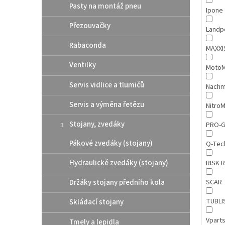
Pasty na montáž pneu
Ipone
Přezouvačky
Landp
Rabaconda
MAXX
Ventilky
MotoM
Servis vidlice a tlumičů
Nach
Servis a výměna řetězu
Nitro
Stojany, zvedáky
PRO-
Pákové zvedáky (stojany)
Q-Te
Hydraulické zvedáky (stojany)
RISK 
Držáky stojany předního kola
SCAR
TUBLI
Skládací stojany
Vpart
Tmely a lepidla