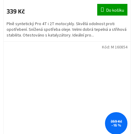
339 Kč
Do košíku
Plně syntetický Pro 4T i 2T motocykly. Skvělá odolnost proti
opotřebení. Snížená spotřeba oleje. Velmi dobrá tepelná a střihová
stabilita. Otestováno s katalyzátory. Ideální pro...
Kód:
M 160854
359 Kč
–16 %