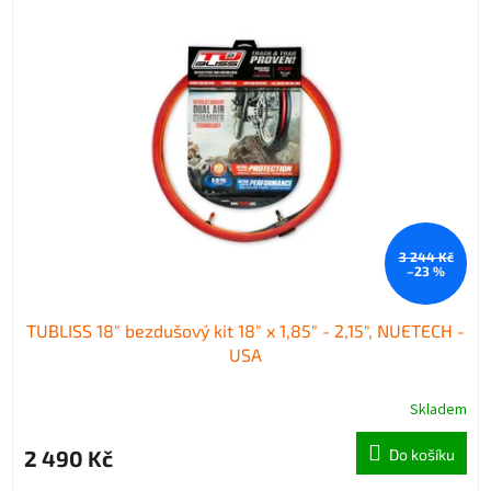
3 244 Kč
–23 %
TUBLISS 18" bezdušový kit 18" x 1,85" - 2,15", NUETECH -
USA
Skladem
2 490 Kč
Do košíku