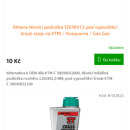
t
ů
Athena těsnící podložka 12X18X1,5 pod vypouštěcí
šroub oleje na KTM / Husqvarna / Gas Gas
Skladem
10 Kč
Do košíku
Alternativa k OEM dílu KTM č. 58038022000, těsnící měděná
podložka rozměru 12X18X1,5 MM, pod vypouštěcí šroub KTM
č. 58030021100
Kód:
M 013815