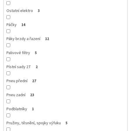
Ostatní elektro
3
Páčky
14
Páky brzdy a řazení
12
Palivové filtry
5
Pístní sady 2T
2
Pneu přední
27
Pneu zadní
23
Podblatníky
1
Pružiny, těsnění, spojky výfuku
5