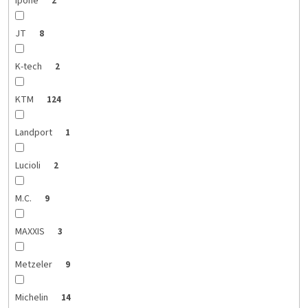
Ipone
2
JT
8
K-tech
2
KTM
124
Landport
1
Lucioli
2
M.C.
9
MAXXIS
3
Metzeler
9
Michelin
14