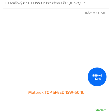
Bezdušový kit TUBLISS 18" Pro ráfky šíře 1,85" - 2,15"
Kód:
M 116585
389 Kč
–12 %
Motorex TOP SPEED 15W-50 1L
Skladem