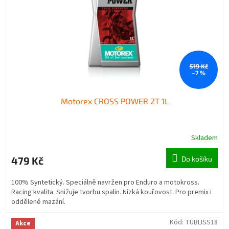
519 Kč
–7 %
Motorex CROSS POWER 2T 1L
Skladem
479 Kč
Do košíku
100% Syntetický. Speciálně navržen pro Enduro a motokross.
Racing kvalita. Snižuje tvorbu spalin. Nízká kouřovost. Pro premix i
oddělené mazání.
Kód:
TUBLISS18
Akce