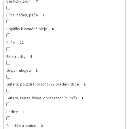
Destičky zadní
7
Dílna, nářadí, péče
1
Doplňky k výměně oleje
6
Duše
22
Elektro díly
4
Gripy, rukojeti
2
Gufera, pouzdra, prachovky přední vidlice
2
Gufera, repas, hlava, doraz (zadní tlumič)
1
Hadice
1
Chladiče a hadice
2