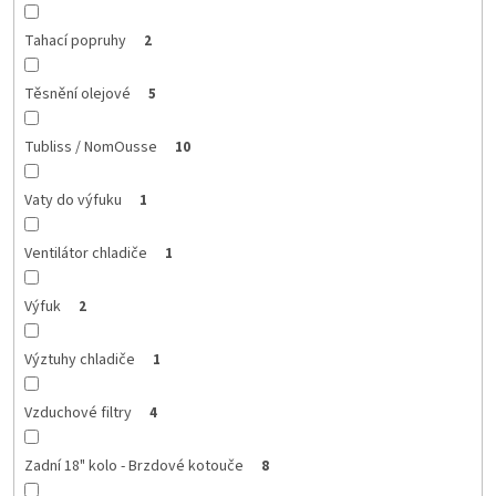
Tahací popruhy
2
Těsnění olejové
5
Tubliss / NomOusse
10
Vaty do výfuku
1
Ventilátor chladiče
1
Výfuk
2
Výztuhy chladiče
1
Vzduchové filtry
4
Zadní 18" kolo - Brzdové kotouče
8