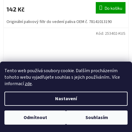
142 Kč
Do košíku
Originální palivový filtr do vedení paliva OEM č. 78141013190
Kód:
253402-KUS
Tento web používá soubory cookie. Dalším procházením
tohoto webu vyjadřujete souhlas s jejich používáním.. Více
informací
zde
.
Nastavení
Odmítnout
Souhlasím
Haan Wheels kompletní sada špice a niplů 18" zadního