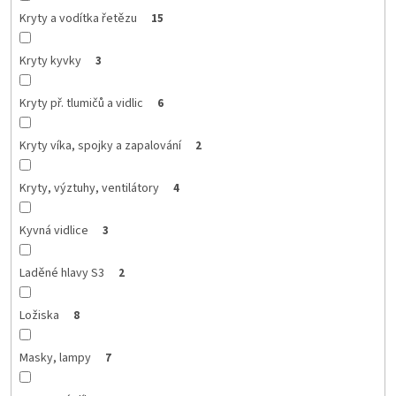
Kryty a vodítka řetězu
15
Kryty kyvky
3
Kryty př. tlumičů a vidlic
6
Kryty víka, spojky a zapalování
2
Kryty, výztuhy, ventilátory
4
Kyvná vidlice
3
Laděné hlavy S3
2
Ložiska
8
Masky, lampy
7