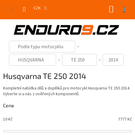
Přejít
NÁKUP
na
CZK
obsah
KOŠÍK
Podle typu motocyklu
HUSQVARNA
TE 250
2014
Husqvarna TE 250 2014
Kompletní nabídka dílů a doplňků pro motocykl Husqvarna TE 250 2014.
Vyberte si u nás z ověřených komponentů.
Cena
10
Kč
7777
Kč