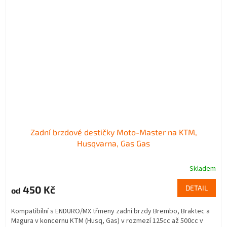
Zadní brzdové destičky Moto-Master na KTM,
Husqvarna, Gas Gas
Skladem
450 Kč
DETAIL
od
Kompatibilní s ENDURO/MX třmeny zadní brzdy Brembo, Braktec a
Magura v koncernu KTM (Husq, Gas) v rozmezí 125cc až 500cc v