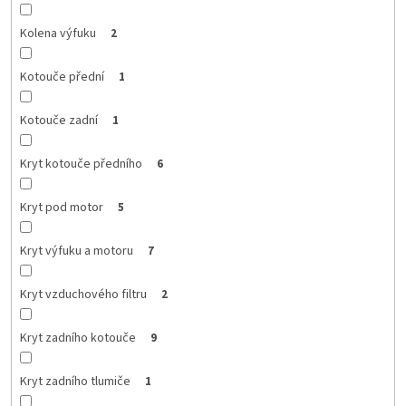
Kolena výfuku
2
Kotouče přední
1
Kotouče zadní
1
Kryt kotouče předního
6
Kryt pod motor
5
Kryt výfuku a motoru
7
Kryt vzduchového filtru
2
Kryt zadního kotouče
9
Kryt zadního tlumiče
1