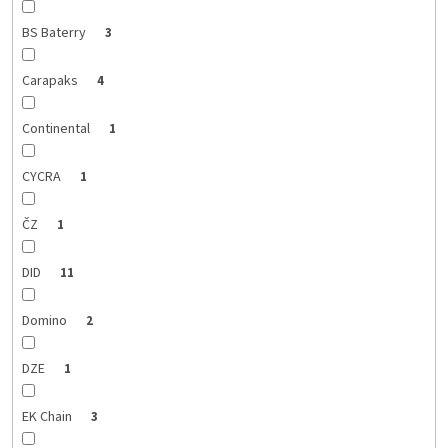
BS Baterry
3
Carapaks
4
Continental
1
CYCRA
1
ČZ
1
DID
11
Domino
2
DZE
1
EK Chain
3