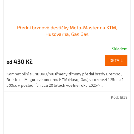
Přední brzdové destičky Moto-Master na KTM,
Husqvarna, Gas Gas
Skladem
430 Kč
DETAIL
od
Kompatibilní s ENDURO/MX třmeny třmeny přední brzdy Brembo,
Braktec a Magura v koncernu KTM (Husq, Gas) v rozmezí 125cc až
500cc v posledních cca 20 letech včetně roku 2025->...
Kód:
IB18