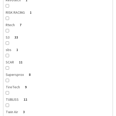
Revotech
1
RISK RACING
1
Rtech
7
S3
33
sbs
1
SCAR
11
Supersprox
8
TireTech
9
TUBLISS
12
Twin Air
3