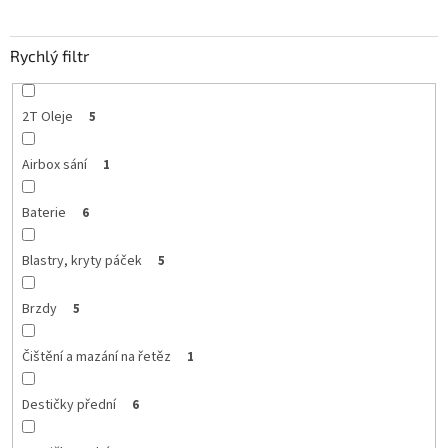
Rychlý filtr
2T Oleje
5
Airbox sání
1
Baterie
6
Blastry, kryty páček
5
Brzdy
5
Čištění a mazání na řetěz
1
Destičky přední
6