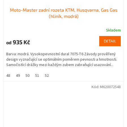
Moto-Master zadní rozeta KTM, Husqvarna, Gas Gas
(hliník, modrá)
Skladem
935 Kč
DETAIL
od
Barva: modrá. Vysokopevnostní dural 7075-T6 Závody prověřený
design vyznačující se optimálním poměrem pevnosti a hmotnosti.
Samočistící drážky mezi každým zubem zabraňující usazování...
48
49
50
51
52
Kód:
M620072548