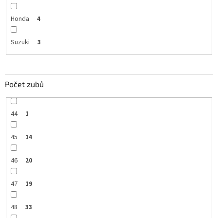
Honda
4
Suzuki
3
Počet zubů
44
1
45
14
46
20
47
19
48
33