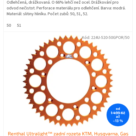
Odlehčená, drážkovaná. O 66% lehčí než ocel. Drážkování pro
odvod nečistot. Perforace materiálu pro odlehčení. Barva: modrá.
Materiál: slitiny hliníku. Počet zubů: 50, 51, 52.
50
51
Kód:
224U-520-50GPOR/50
od
1 499 Kč
až
–13 %
Renthal Ultralight™ zadní rozeta KTM, Husqvarna, Gas