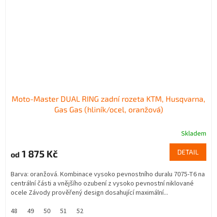
Moto-Master DUAL RING zadní rozeta KTM, Husqvarna,
Gas Gas (hliník/ocel, oranžová)
Skladem
1 875 Kč
DETAIL
od
Barva: oranžová. Kombinace vysoko pevnostního duralu 7075-T6 na
centrální části a vnějšího ozubení z vysoko pevnostní niklované
ocele Závody prověřený design dosahující maximální...
48
49
50
51
52