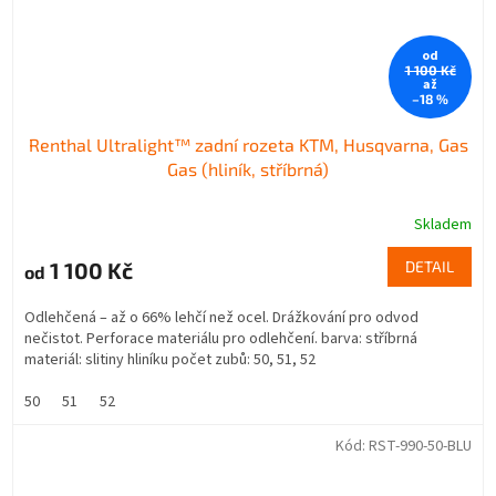
od
1 100 Kč
až
–18 %
Renthal Ultralight™ zadní rozeta KTM, Husqvarna, Gas
Gas (hliník, stříbrná)
Skladem
1 100 Kč
DETAIL
od
Odlehčená – až o 66% lehčí než ocel. Drážkování pro odvod
nečistot. Perforace materiálu pro odlehčení. barva: stříbrná
materiál: slitiny hliníku počet zubů: 50, 51, 52
50
51
52
Kód:
RST-990-50-BLU