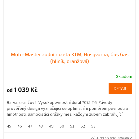
Moto-Master zadní rozeta KTM, Husqvarna, Gas Gas
(hliník, oranžová)
Skladem
1 039 Kč
DETAIL
od
Barva: oranžová. Vysokopevnostní dural 7075-T6. Závody
prověřený design vyznačující se optimálním poměrem pevnosti a
hmotnosti. Samočistící drážky mezi každým zubem zabraňující...
45
46
47
48
49
50
51
52
53
Kód:
2240-520-50GPBK