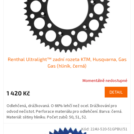
r
u
o
k
d
t
u
ů
k
t
ů
Renthal Ultralight™ zadní rozeta KTM, Husqvarna, Gas
Gas (hliník, černá)
Momentálně nedostupné
1 420 Kč
DETAIL
Odlehčená, drážkovaná. O 66% lehčí než ocel. Drážkování pro
odvod nečistot. Perforace materiálu pro odlehčení. Barva: černá.
Materiál: slitiny hliníku. Počet zubů: 50, 51, 52.
Kód:
224U-520-51GPBU/51