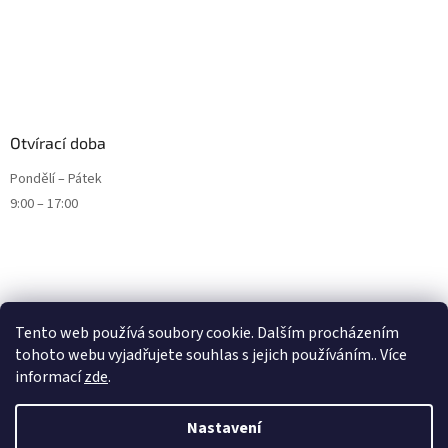
Otvírací doba
Pondělí – Pátek
9:00 – 17:00
Tento web používá soubory cookie. Dalším procházením
tohoto webu vyjadřujete souhlas s jejich používáním.. Více
informací
zde
.
Nastavení
Vytvořil Shoptet