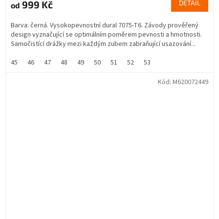
999 Kč
DETAIL
od
Barva: černá. Vysokopevnostní dural 7075-T6. Závody prověřený
design vyznačující se optimálním poměrem pevnosti a hmotnosti.
Samočistící drážky mezi každým zubem zabraňující usazování...
45
46
47
48
49
50
51
52
53
Kód:
M620072449