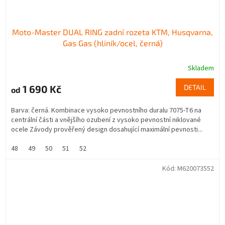
Moto-Master DUAL RING zadní rozeta KTM, Husqvarna,
Gas Gas (hliník/ocel, černá)
Skladem
1 690 Kč
DETAIL
od
Barva: černá. Kombinace vysoko pevnostního duralu 7075-T6 na
centrální části a vnějšího ozubení z vysoko pevnostní niklované
ocele Závody prověřený design dosahující maximální pevnosti...
48
49
50
51
52
Kód:
M620073552