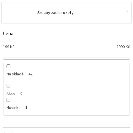
Šrouby zadní rozety
Cena
199
Kč
2990
Kč
Na skladě
42
Akce
0
Novinka
1