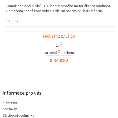
Kombinace ocel a hliník. Ozubení z tvrdého materiálu pro odolnost.
Odlehčená nosná konstrukce z hliníku pro výkon. barva: černá
50
52
NAČÍST 12 DALŠÍCH
S
1
4
t
O
r
48
položek celkem
v
á
l
NAHORU
n
á
k
d
o
v
Z
a
á
c
á
n
í
p
í
p
a
Informace pro vás
r
t
v
Prodejna
í
k
Kontakty
y
v
Obchodní podmínky