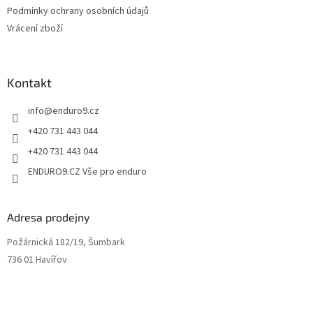
ý
Podmínky ochrany osobních údajů
p
Vrácení zboží
i
s
u
Kontakt
info
@
enduro9.cz
+420 731 443 044
+420 731 443 044
ENDURO9.CZ Vše pro enduro
Adresa prodejny
Požárnická 182/19, Šumbark
736 01 Havířov