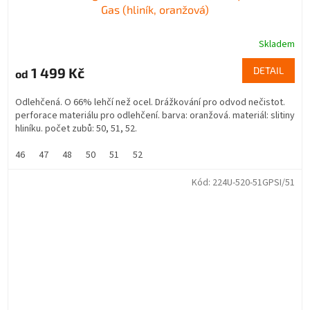
Gas (hliník, oranžová)
Skladem
1 499 Kč
DETAIL
od
Odlehčená. O 66% lehčí než ocel. Drážkování pro odvod nečistot.
perforace materiálu pro odlehčení. barva: oranžová. materiál: slitiny
hliníku. počet zubů: 50, 51, 52.
46
47
48
50
51
52
Kód:
224U-520-51GPSI/51