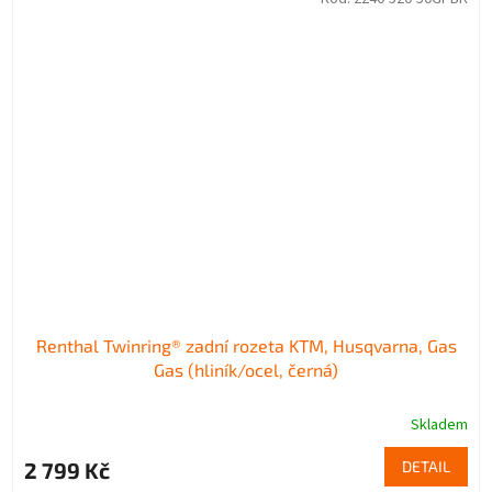
Renthal Twinring® zadní rozeta KTM, Husqvarna, Gas
Gas (hliník/ocel, černá)
Skladem
2 799 Kč
DETAIL