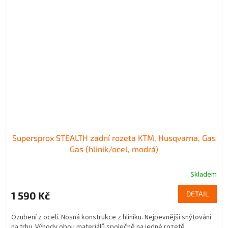
Supersprox STEALTH zadní rozeta KTM, Husqvarna, Gas
Gas (hliník/ocel, modrá)
Skladem
1 590 Kč
DETAIL
Ozubení z oceli. Nosná konstrukce z hliníku. Nejpevnější snýtování
na trhu. Výhody obou materiálů společně na jedné rozetě.