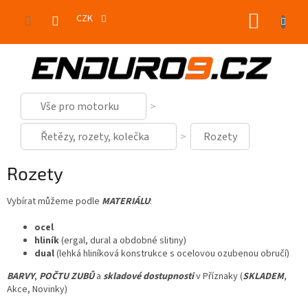
Přejít
NÁKUP
na
CZK
obsah
KOŠÍK
Vše pro motorku
Řetězy, rozety, kolečka
Rozety
Rozety
Vybírat můžeme podle
MATERIÁLU
:
ocel
hliník
(ergal, dural a obdobné slitiny)
dual
(lehká hliníková konstrukce s ocelovou ozubenou obručí)
BARVY
,
POČTU ZUBŮ
a
skladové dostupnosti
v Příznaky (
SKLADEM
,
Akce, Novinky)