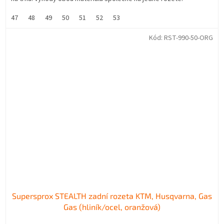
47
48
49
50
51
52
53
Kód:
RST-990-50-ORG
Supersprox STEALTH zadní rozeta KTM, Husqvarna, Gas
Gas (hliník/ocel, oranžová)