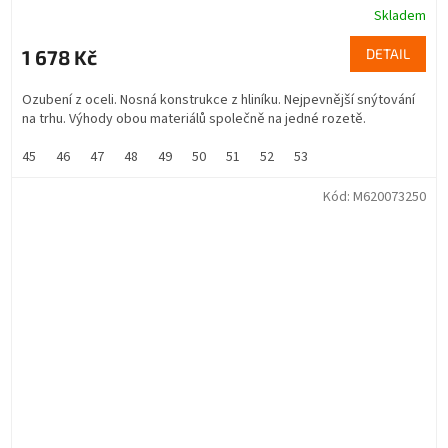
Skladem
1 678 Kč
DETAIL
Ozubení z oceli. Nosná konstrukce z hliníku. Nejpevnější snýtování
na trhu. Výhody obou materiálů společně na jedné rozetě.
45
46
47
48
49
50
51
52
53
Kód:
M620073250