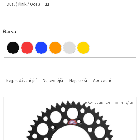
Dual (Hliník / Ocel)
11
Barva
Ř
a
Nejprodávanější
Nejlevnější
Nejdražší
Abecedně
z
e
V
n
Kód:
224U-520-50GPBK/50
ý
í
p
p
i
r
s
o
p
d