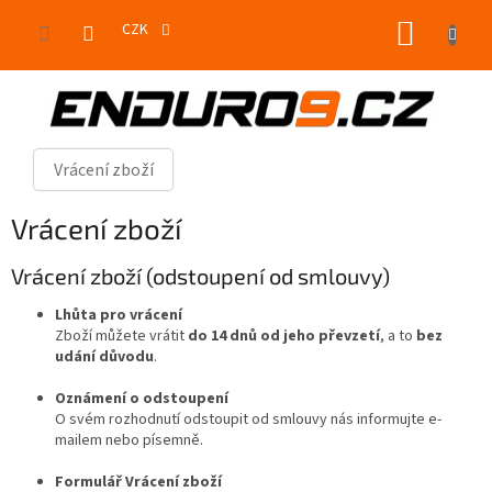
Přejít
NÁKUP
na
CZK
obsah
KOŠÍK
Vrácení zboží
Vrácení zboží
Vrácení zboží (odstoupení od smlouvy)
Lhůta pro vrácení
Zboží můžete vrátit
do 14 dnů od jeho převzetí
, a to
bez
udání důvodu
.
Oznámení o odstoupení
O svém rozhodnutí odstoupit od smlouvy nás informujte e-
mailem nebo písemně.
Formulář Vrácení zboží