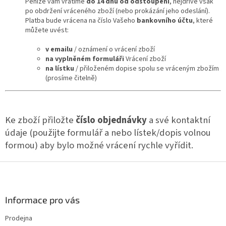
Peníze vám vrátíme
do 14 dnů od odstoupení
, nejdříve však
po obdržení vráceného zboží (nebo prokázání jeho odeslání).
Platba bude vrácena na číslo Vašeho
bankovního účtu
, které
můžete uvést:
v emailu
/ oznámení o vrácení zboží
na vyplněném formuláři
Vrácení zboží
na lístku
/ přiloženém dopise spolu se vráceným zbožím
(prosíme čitelně)
Ke zboží přiložte
číslo objednávky
a své kontaktní
údaje (použijte formulář a nebo lístek/dopis volnou
formou) aby bylo možné vrácení rychle vyřídit.
Z
á
p
a
Informace pro vás
t
Prodejna
í