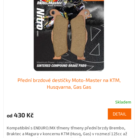
i
r
s
o
p
d
r
u
o
k
d
t
u
ů
k
t
ů
Přední brzdové destičky Moto-Master na KTM,
Husqvarna, Gas Gas
Skladem
430 Kč
DETAIL
od
Kompatibilní s ENDURO/MX třmeny třmeny přední brzdy Brembo,
Braktec a Magura v koncernu KTM (Husq, Gas) v rozmezí 125cc až