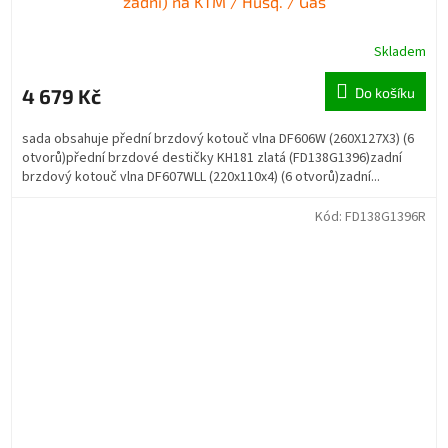
zadní) na KTM / Husq. / Gas
Skladem
4 679 Kč
Do košíku
sada obsahuje přední brzdový kotouč vlna DF606W (260X127X3) (6
otvorů)přední brzdové destičky KH181 zlatá (FD138G1396)zadní
brzdový kotouč vlna DF607WLL (220x110x4) (6 otvorů)zadní...
Kód:
FD138G1396R