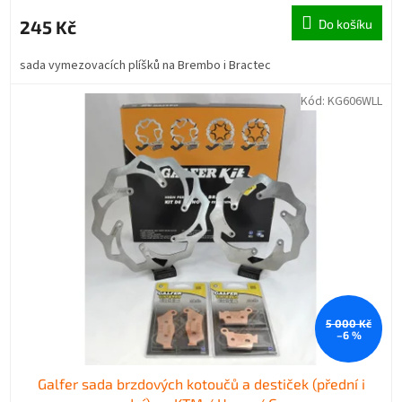
245 Kč
Do košíku
sada vymezovacích plíšků na Brembo i Bractec
Kód:
KG606WLL
5 000 Kč
–6 %
Galfer sada brzdových kotoučů a destiček (přední i