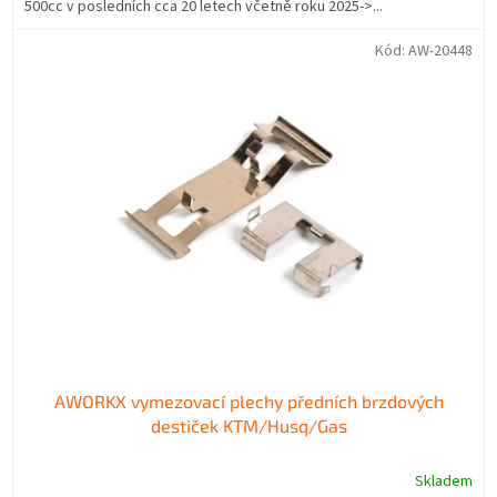
500cc v posledních cca 20 letech včetně roku 2025->...
Kód:
AW-20448
AWORKX vymezovací plechy předních brzdových
destiček KTM/Husq/Gas
Skladem