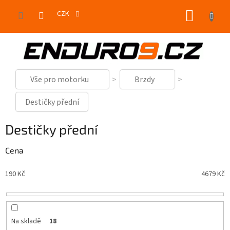
Přejít
NÁKUP
na
CZK
obsah
KOŠÍK
Vše pro motorku
Brzdy
Destičky přední
Destičky přední
Cena
190
Kč
4679
Kč
Na skladě
18