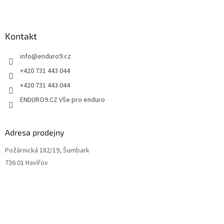
i
s
u
Kontakt
info
@
enduro9.cz
+420 731 443 044
+420 731 443 044
ENDURO9.CZ Vše pro enduro
Adresa prodejny
Požárnická 182/19, Šumbark
736 01 Havířov