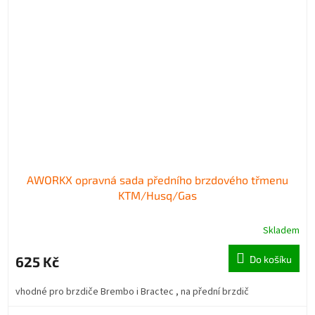
AWORKX opravná sada předního brzdového třmenu
KTM/Husq/Gas
Skladem
625 Kč
Do košíku
vhodné pro brzdiče Brembo i Bractec , na přední brzdič