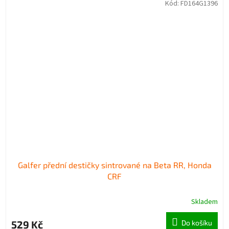
Kód:
FD164G1396
Galfer přední destičky sintrované na Beta RR, Honda
CRF
Skladem
529 Kč
Do košíku