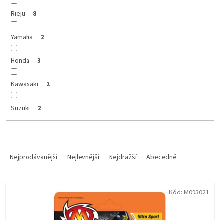
Rieju
8
Yamaha
2
Honda
3
Kawasaki
2
Suzuki
2
Ř
a
Nejprodávanější
Nejlevnější
Nejdražší
Abecedně
z
e
V
n
Kód:
M093021
ý
í
p
p