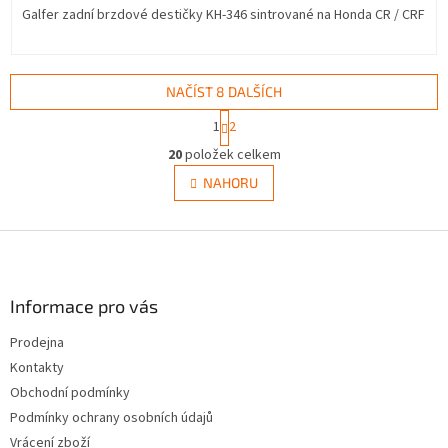
Galfer zadní brzdové destičky KH-346 sintrované na Honda CR / CRF
NAČÍST 8 DALŠÍCH
S
1
2
t
O
r
20
položek celkem
v
á
l
NAHORU
n
á
k
d
o
v
Z
a
á
c
á
n
í
p
í
p
a
Informace pro vás
r
t
v
Prodejna
í
k
Kontakty
y
v
Obchodní podmínky
ý
Podmínky ochrany osobních údajů
p
Vrácení zboží