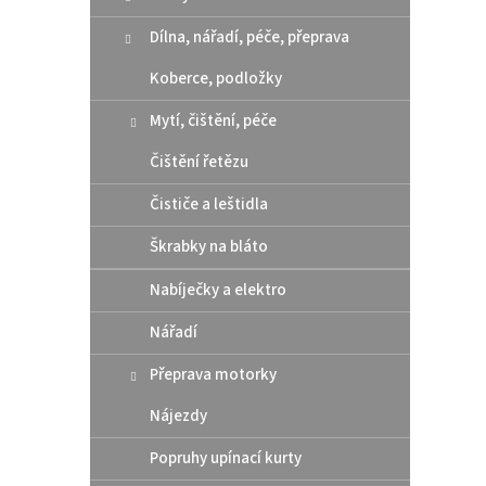
n
e
Dílna, nářadí, péče, přeprava
l
Koberce, podložky
Mytí, čištění, péče
Čištění řetězu
Čističe a leštidla
Škrabky na bláto
Nabíječky a elektro
Nářadí
Přeprava motorky
Nájezdy
Popruhy upínací kurty