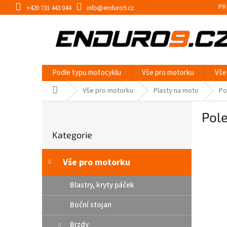
Přejít
PR
+420 731 443 044
info@enduro9.cz
na
obsah
Podle typu motocyklu
Vše pro motorku
Vše
Domů
Vše pro motorku
Plasty na moto
Po
P
Pol
o
Přeskočit
s
Kategorie
kategorie
t
r
a
Vše pro motorku
n
n
Blastry, kryty páček
í
Boční stojan
p
a
Brzdy