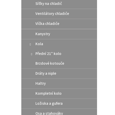
Síťky na chladič
Ventilátory chladiče
Víčka chladiče
Kanystry
Kola
Přední 21" kolo
Brzdové kotouče
Dráty a niple
Haltry
Kompletní kolo
Ložiska a gufera
Osa a stahováky