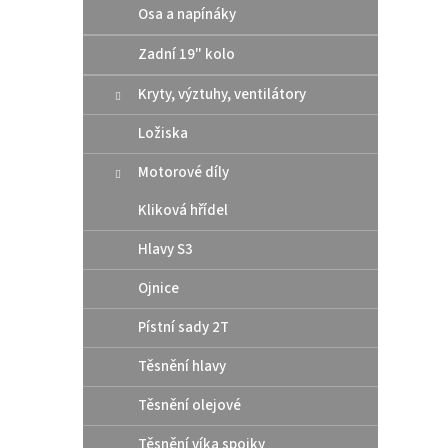
Osa a napínáky
Zadní 19" kolo
Kryty, výztuhy, ventilátory
Ložiska
Motorové díly
Kliková hřídel
Hlavy S3
Ojnice
Pístní sady 2T
Těsnění hlavy
Těsnění olejové
Těsnění víka spojky