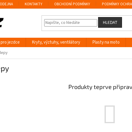
ODEJNA
KONTAKTY
OBCHODNÍ PODMÍNKY
PODMÍNKY OCHRA
HLEDAT
 pro jezdce
Kryty, výztuhy, ventilátory
Plasty na moto
lepy
epy
Produkty teprve připra