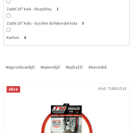
Zadní 18" kolo - Rozpěrky
1
Zadní 18" kolo - Systém dofukování kola
5
Karbon
6
Ř
a
Nejprodávanější
Nejlevnější
Nejdražší
Abecedně
z
e
V
n
Kód:
TUBLISS18
Akce
ý
í
p
p
i
r
s
o
p
d
r
u
o
k