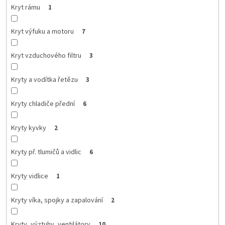
Kryt rámu
1
Kryt výfuku a motoru
7
Kryt vzduchového filtru
3
Kryty a vodítka řetězu
3
Kryty chladiče přední
6
Kryty kyvky
2
Kryty př. tlumičů a vidlic
6
Kryty vidlice
1
Kryty víka, spojky a zapalování
2
Kryty, výztuhy, ventilátory
10