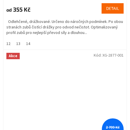
355 Kč
DETAIL
od
Odlehčené, drážkované. Určeno do náročných podmínek. Po obou
stranách zubů čistící drážky pro odvod nečistot. Optimalizovaný
profil zubů pro nejlepší převod síly a dlouhou...
12
13
14
Kód:
XG-2877-001
Akce
2 799 Kč