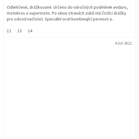
Odlehčené, drážkované. Určeno do náročných podmínek enduro,
motokros a supermoto. Po obou stranách zubů má čistící drážky
pro odvod nečistot. Speciální ocel kombinující pevnost a...
12
13
14
Kód:
IB21