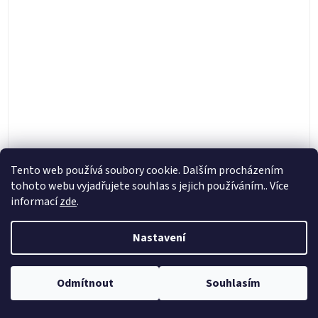
Nachman ochranná páska ráfku 21" (šířka 30mm}
Tento web používá soubory cookie. Dalším procházením
tohoto webu vyjadřujete souhlas s jejich používáním.. Více
informací
zde
.
Skladem
Nastavení
49 Kč
Do košíku
černá gumová páska na ráfek 21", šířka 30mm
Odmítnout
Souhlasím
NAČÍST 12 DALŠÍCH