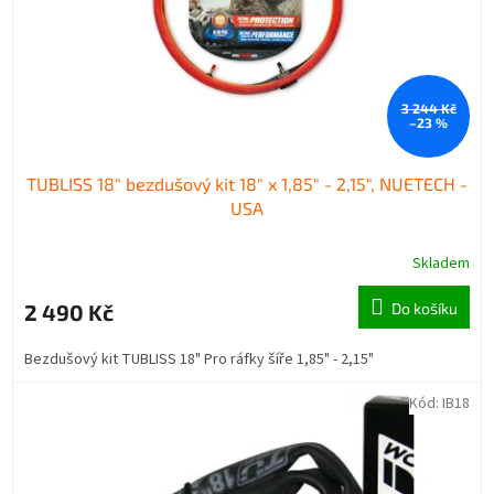
d
t
u
ů
k
t
3 244 Kč
ů
–23 %
TUBLISS 18" bezdušový kit 18" x 1,85" - 2,15", NUETECH -
USA
Skladem
2 490 Kč
Do košíku
Bezdušový kit TUBLISS 18" Pro ráfky šíře 1,85" - 2,15"
Kód:
IB18