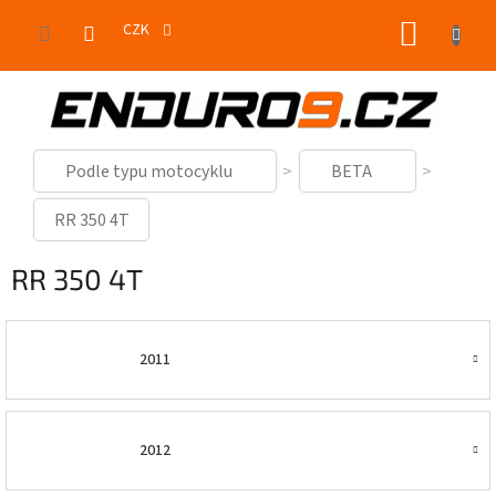
Přejít
NÁKUP
na
CZK
obsah
KOŠÍK
Podle typu motocyklu
BETA
RR 350 4T
RR 350 4T
2011
2012