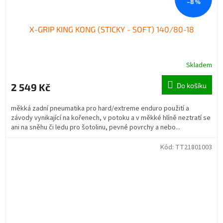
–8 %
X-GRIP KING KONG (STICKY - SOFT) 140/80-18
Skladem
2 549 Kč
Do košíku
měkká zadní pneumatika pro hard/extreme enduro použití a
závody vynikající na kořenech, v potoku a v měkké hlíně neztratí se
ani na sněhu či ledu pro šotolinu, pevné povrchy a nebo...
Kód:
TT21801003