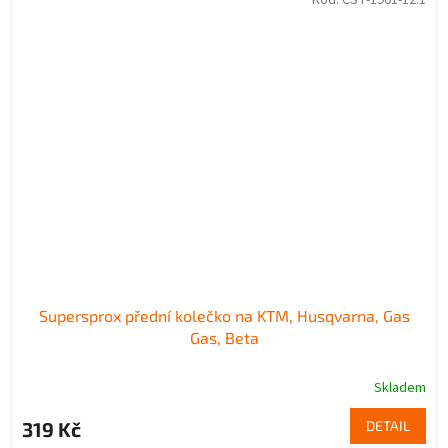
Kód:
CST-1901-12.1
Supersprox přední kolečko na KTM, Husqvarna, Gas
Gas, Beta
Skladem
319 Kč
DETAIL