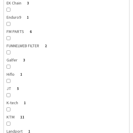
EK Chain
3
Enduro9
1
FM PARTS
6
FUNNELWEB FILTER
2
Galfer
3
Hiflo
1
JT
5
K-tech
1
KTM
11
Landport
1