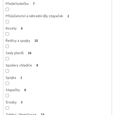
Přední kolečko
7
Příslušenství a náhradní díly stupaček
2
Rozety
6
Řetězy a spojky
25
Sady plastů
26
Spoilery chladiče
8
Spojka
1
Stupačky
8
Šrouby
3
Tubliss / NomOusse
10