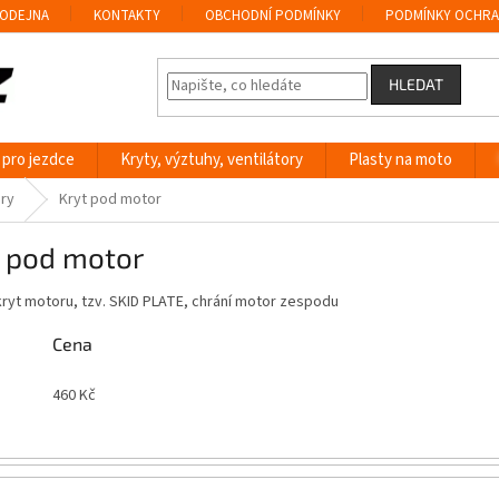
ODEJNA
KONTAKTY
OBCHODNÍ PODMÍNKY
PODMÍNKY OCHRA
HLEDAT
 pro jezdce
Kryty, výztuhy, ventilátory
Plasty na moto
ory
Kryt pod motor
t pod motor
ryt motoru, tzv. SKID PLATE, chrání motor zespodu
Cena
460
Kč