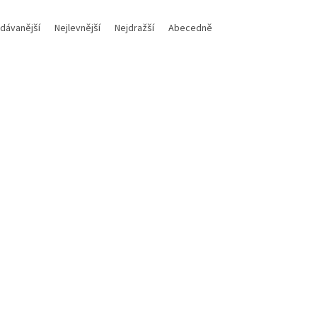
dávanější
Nejlevnější
Nejdražší
Abecedně
Kód:
0025982.090
K
bis kryt pod motor KTM EXC 2T
Kryt pod motor KTM EXC 25
150 2024
2024-2027->. Husqvarna TE
Gas EC (HDPE 6mm)
Skladem
1 Kč
DETAIL
2 200 Kč
Do