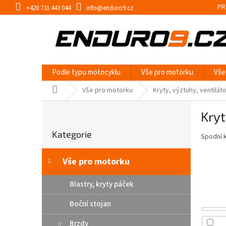
Přejít
PR
+420 731 443 044
info@enduro9.cz
na
obsah
Podle typu motocyklu
Vše pro motorku
Vše
Domů
Vše pro motorku
Kryty, výztuhy, ventilát
P
Kry
o
Přeskočit
s
Kategorie
kategorie
Spodní k
t
r
a
Vše pro motorku
n
n
Blastry, kryty páček
í
Boční stojan
p
a
Brzdy