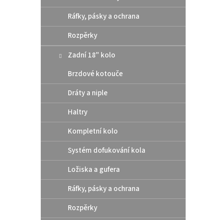
Ráfky, pásky a ochrana
1 99
Rozpěrky
Plast
Zadní 18" kolo
EXC-F 
Vyrob
Brzdové kotouče
s dlou
Dráty a niple
Haltry
Kompletní kolo
Systém dofukování kola
Ložiska a gufera
Ráfky, pásky a ochrana
Rtec
250/
Rozpěrky
TE, G