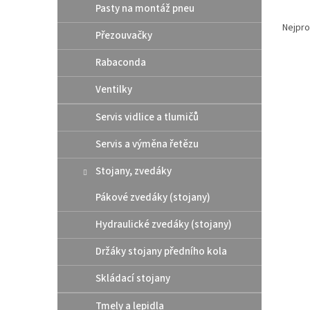
Pasty na montáž pneu
Ř
a
Nejpro
Přezouvačky
z
e
Rabaconda
V
n
ý
í
Ventilky
p
p
i
r
Servis vidlice a tlumičů
s
o
Servis a výměna řetězu
p
d
r
u
Stojany, zvedáky
o
k
d
t
Pákové zvedáky (stojany)
u
ů
Acer
k
Hydraulické zvedáky (stojany)
TBI 
t
Držáky stojany předního kola
ů
Skládací stojany
1 99
Tmely a lepidla