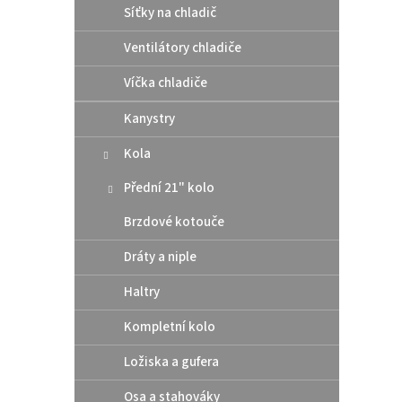
Síťky na chladič
3 39
Ventilátory chladiče
Kryt 
Víčka chladiče
zajišť
píske
Kanystry
řady R
Kola
Přední 21" kolo
Brzdové kotouče
Dráty a niple
Haltry
Kompletní kolo
Acer
Ložiska a gufera
250/
Osa a stahováky