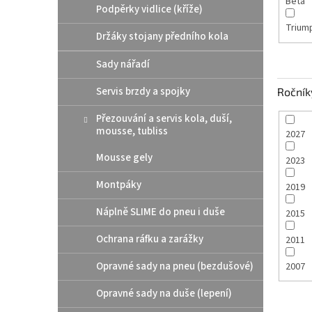
Beta
Podpěrky vidlice (kříže)
Trium
Držáky stojany předního kola
Sady nářadí
Servis brzdy a spojky
Ročník
Přezouvání a servis kola, duší,
mousse, tubliss
2027
Mousse gely
2023
Montpáky
2019
Náplně SLIME do pneu i duše
2015
Ochrana ráfku a zarážky
2011
Opravné sady na pneu (bezdušové)
2007
Opravné sady na duše (lepení)