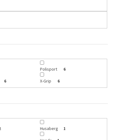
Polisport
6
X-Grip
6
6
Husaberg
2
1