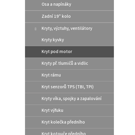
Osa a napínáky
Zadní 19" kolo
1
od
Kryty, výztuhy, ventilátory
2 bare
pod mo
Kryty kyvky
Černá
Kryt pod motor
Kryty př. tlumičů a vidlic
Kryt rámu
Kryt senzorů TPS (TBI, TPI)
Kryty víka, spojky a zapalování
Kryt výfuku
Kryt kolečka předního
Kryt kotouče předního