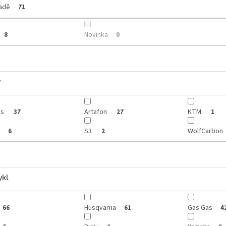
ladě
71
Novinka
8
0
y
is
Artafon
KTM
37
27
1
S3
WolfCarbon
6
2
ykl
Husqvarna
Gas Gas
66
61
4