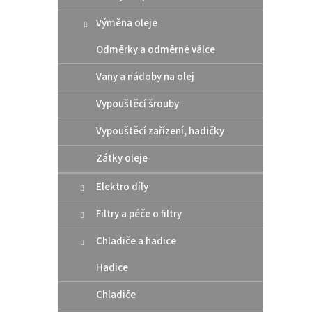
Sada k
Výměna oleje
KTM E
varian
Odměrky a odměrné válce
150 2
Vany a nádoby na olej
Černá
Vypouštěcí šrouby
Vypouštěcí zařízení, hadičky
Zátky oleje
Elektro díly
Filtry a péče o filtry
Chladiče a hadice
RTec
Hadice
Téné
Chladiče