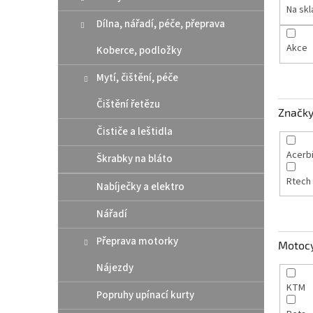
n
Na sk
e
Dílna, nářadí, péče, přeprava
l
Akce
Koberce, podložky
Mytí, čištění, péče
Čištění řetězu
Značk
Čističe a leštidla
Acerb
Škrabky na bláto
Rtech
Nabíječky a elektro
Nářadí
Přeprava motorky
Motoc
Nájezdy
KTM
Popruhy upínací kurty