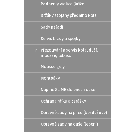
p
Podpěrky vidlice (kříže)
d
r
u
Držáky stojany předního kola
o
k
d
t
Sady nářadí
u
ů
Moto
k
Servis brzdy a spojky
t
ů
Přezouvání a servis kola, duší,
mousse, tubliss
Mousse gely
479
Montpáky
100% 
Enduro
Náplně SLIME do pneu i duše
tvorbu
odděl
Ochrana ráfku a zarážky
Opravné sady na pneu (bezdušové)
Opravné sady na duše (lepení)