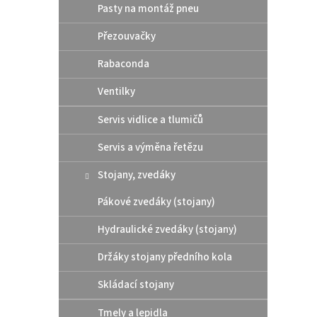
Pasty na montáž pneu
Přezouvačky
Rabaconda
Ventilky
IPON
Straw
Servis vidlice a tlumičů
Servis a výměna řetězu
Průmě
hodno
produ
Stojany, zvedáky
535
je
3,6
Pákové zvedáky (stojany)
Koneč
z
ZDAR 
5
Hydraulické zvedáky (stojany)
Kompa
hvězdi
mazání
Držáky stojany předního kola
Skládací stojany
Tmely a lepidla