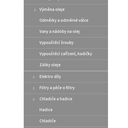
Výměna oleje
Odměrky a odměrné válce
Vany a nádoby na olej
Motu
Vypouštěcí šrouby
Vypouštěcí zařízení, hadičky
Zátky oleje
419
Elektro díly
Filtry a péče o filtry
100% s
motory
Chladiče a hadice
Hadice
Chladiče