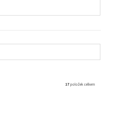
17
položek celkem
M 116585
Kód:
M 116608