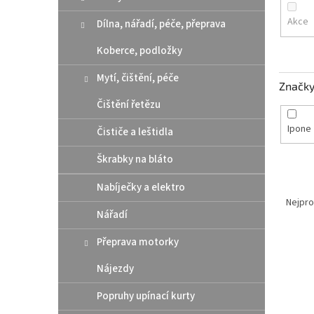
n
e
Akce
Dílna, nářadí, péče, přeprava
l
Koberce, podložky
Mytí, čištění, péče
Značk
Čištění řetězu
Ipone
Čističe a leštidla
Škrabky na bláto
Ř
Nabíječky a elektro
a
Nejpro
Nářadí
z
e
Přeprava motorky
V
n
ý
í
Nájezdy
p
p
i
r
Popruhy upínací kurty
s
o