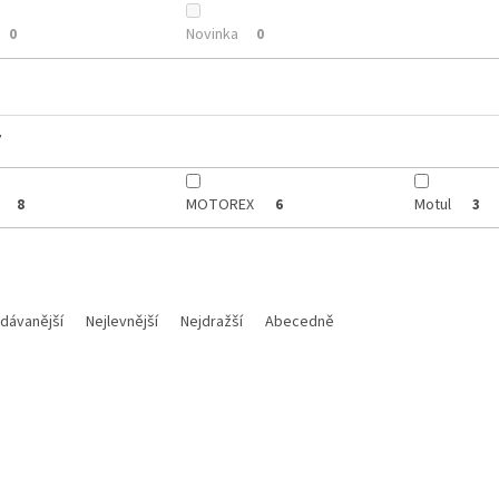
Novinka
0
0
y
MOTOREX
Motul
8
6
3
dávanější
Nejlevnější
Nejdražší
Abecedně
Kód:
M 013815
Kód: