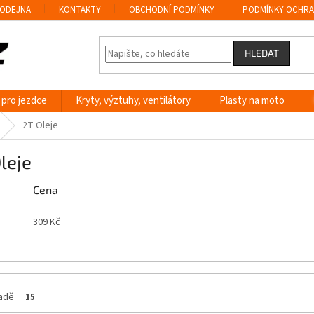
ODEJNA
KONTAKTY
OBCHODNÍ PODMÍNKY
PODMÍNKY OCHRA
HLEDAT
 pro jezdce
Kryty, výztuhy, ventilátory
Plasty na moto
2T Oleje
leje
Cena
309
Kč
ladě
15