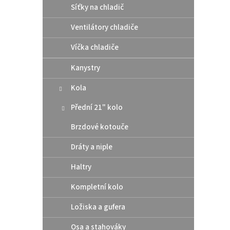
Síťky na chladič
Ventilátory chladiče
Víčka chladiče
Kanystry
IPON
Kola
motor
Přední 21" kolo
Brzdové kotouče
399
Dráty a niple
100% 
Haltry
silnič
řazení
Kompletní kolo
Ložiska a gufera
Osa a stahováky