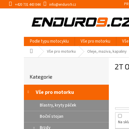
Přejít
PR
+420 731 443 044
info@enduro9.cz
na
obsah
Podle typu motocyklu
Vše pro motorku
Vše
Domů
Vše pro motorku
Oleje, maziva, kapaliny
P
2T O
o
Přeskočit
s
Kategorie
kategorie
t
r
a
Vše pro motorku
n
n
Blastry, kryty páček
í
Boční stojan
p
Na sk
a
Brzdy