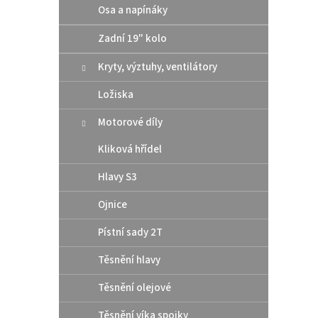
Osa a napínáky
Zadní 19" kolo
Kryty, výztuhy, ventilátory
Ložiska
Motorové díly
Kliková hřídel
Hlavy S3
Ojnice
Pístní sady 2T
Těsnění hlavy
Těsnění olejové
Těsnění víka spojky