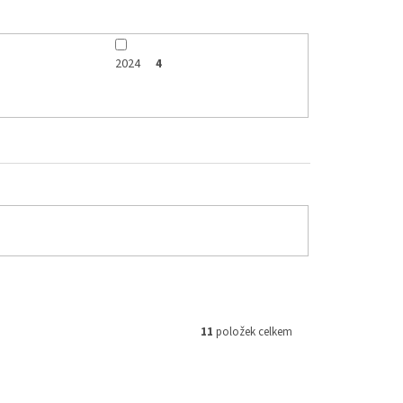
2024
4
11
položek celkem
7126-041
Kód:
GG07126-001