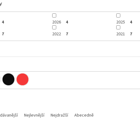
y
2026
2025
4
4
4
2022
2021
7
7
7
dávanější
Nejlevnější
Nejdražší
Abecedně
Kód:
R-PPGASRG0024
Kód:
GG0