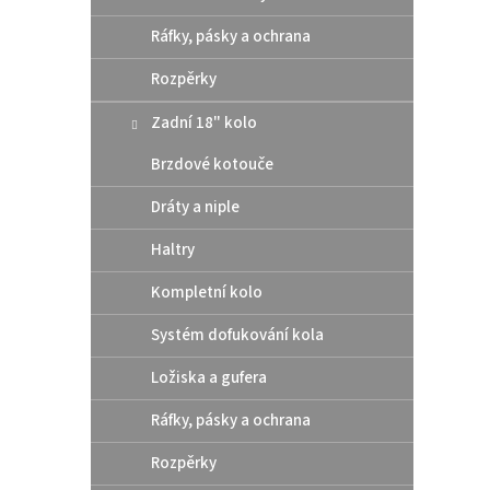
Ráfky, pásky a ochrana
Rozpěrky
Zadní 18" kolo
Brzdové kotouče
Acerb
2023
Dráty a niple
Haltry
Kompletní kolo
651
Systém dofukování kola
Zadní 
Vyrobe
Ložiska a gufera
plasty
dlouho
Ráfky, pásky a ochrana
Rozpěrky