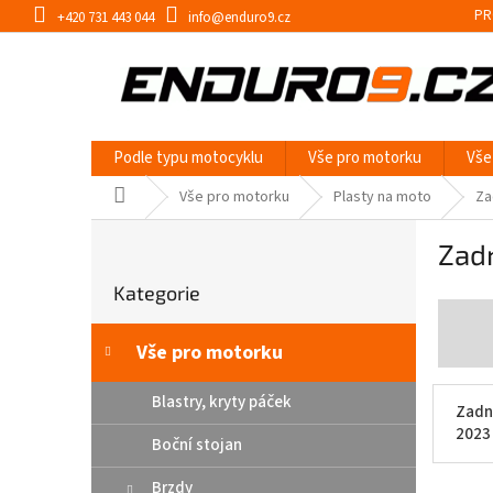
Přejít
PR
+420 731 443 044
info@enduro9.cz
na
obsah
Podle typu motocyklu
Vše pro motorku
Vše
Domů
Vše pro motorku
Plasty na moto
Za
P
Zadn
o
Přeskočit
s
Kategorie
kategorie
t
r
a
Vše pro motorku
n
n
Blastry, kryty páček
Zadní
í
2023
Boční stojan
p
a
Brzdy