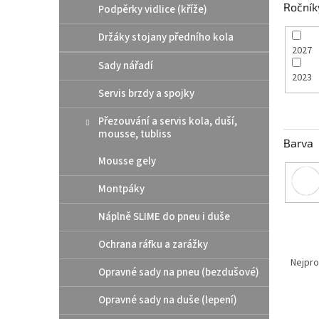
Ročník
Podpěrky vidlice (kříže)
Držáky stojany předního kola
2027
Sady nářadí
2023
Servis brzdy a spojky
Přezouvání a servis kola, duší,
mousse, tubliss
Barva
Mousse gely
Montpáky
Náplně SLIME do pneu i duše
Ochrana ráfku a zarážky
Ř
a
Nejpro
Opravné sady na pneu (bezdušové)
z
e
Opravné sady na duše (lepení)
V
n