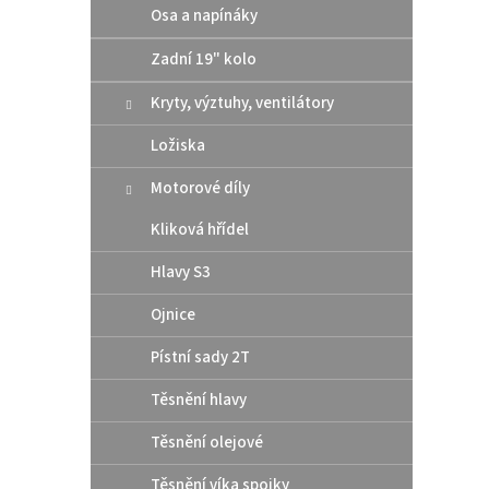
Osa a napínáky
Zadní 19" kolo
Kryty, výztuhy, ventilátory
Ložiska
Motorové díly
Kliková hřídel
Hlavy S3
Ojnice
Pístní sady 2T
Těsnění hlavy
Těsnění olejové
Těsnění víka spojky