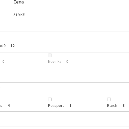
Cena
519
Kč
ladě
10
Novinka
0
0
y
is
Polisport
Rtech
4
1
3