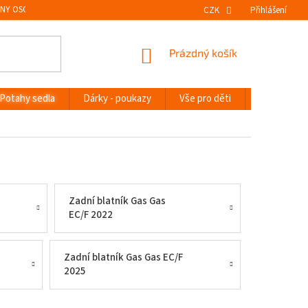
NY OSOBNÍCH ÚDAJŮ
VRÁCENÍ ZBOŽÍ
CZK
Přihlášení
NÁKUPNÍ
Prázdný košík
KOŠÍK
Potahy sedla
Dárky - poukazy
Vše pro děti
Novinky
Zadní blatník Gas Gas
EC/F 2022
Zadní blatník Gas Gas EC/F
2025