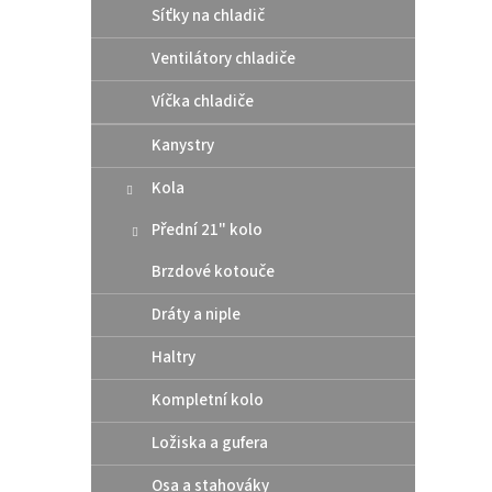
Síťky na chladič
Ventilátory chladiče
Víčka chladiče
Kanystry
Rtech
Kola
2024
Přední 21" kolo
Brzdové kotouče
640
Dráty a niple
Zadní 
Haltry
2025 -
Kompletní kolo
Ložiska a gufera
Osa a stahováky