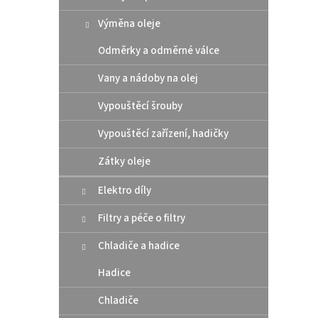
Výměna oleje
Odměrky a odměrné válce
Vany a nádoby na olej
Vypouštěcí šrouby
UFO z
Vypouštěcí zařízení, hadičky
2023
Zátky oleje
Elektro díly
519
Filtry a péče o filtry
Zadní 
Chladiče a hadice
Hadice
Chladiče