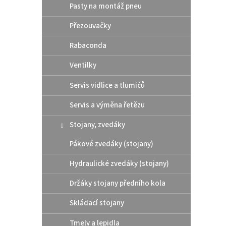
ý
í
Pasty na montáž pneu
p
p
i
r
Přezouvačky
s
o
Rabaconda
p
d
r
u
Ventilky
o
k
d
t
Servis vidlice a tlumičů
u
ů
Rtech
k
Servis a výměna řetězu
2024
t
ů
Stojany, zvedáky
Pákové zvedáky (stojany)
640
Hydraulické zvedáky (stojany)
Zadní 
Držáky stojany předního kola
2025 -
Skládací stojany
Tmely a lepidla