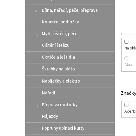
n
e
Dílna, nářadí, péče, přeprava
l
Koberce, podložky
Mytí, čištění, péče
Čištění řetězu
Na sk
Čističe a leštidla
Akce
Škrabky na bláto
Nabíječky a elektro
Nářadí
Značk
Přeprava motorky
Acerb
Nájezdy
Popruhy upínací kurty