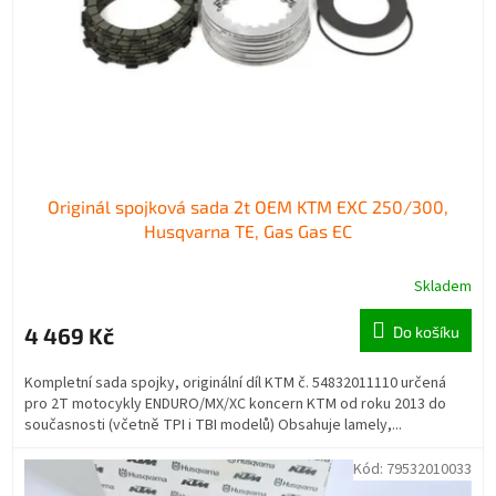
o
k
d
t
u
ů
k
t
ů
Originál spojková sada 2t OEM KTM EXC 250/300,
Husqvarna TE, Gas Gas EC
Skladem
4 469 Kč
Do košíku
Kompletní sada spojky, originální díl KTM č. 54832011110 určená
pro 2T motocykly ENDURO/MX/XC koncern KTM od roku 2013 do
současnosti (včetně TPI i TBI modelů) Obsahuje lamely,...
Kód:
79532010033