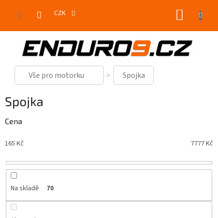
Přejít
NÁKUP
na
CZK
obsah
KOŠÍK
Vše pro motorku
Spojka
Spojka
Cena
165
Kč
7777
Kč
Na skladě
70