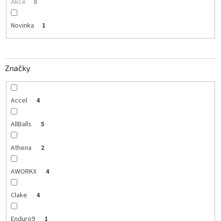
Akce
0
Novinka
1
Značky
Accel
4
AllBalls
5
Athena
2
AWORKX
4
Clake
4
Enduro9
1