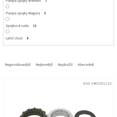
Pumpa spojky Brembo
7
Pumpa spojky Magura
5
Spojková sada
11
Lehčí chod
4
Ř
a
Nejprodávanější
Nejlevnější
Nejdražší
Abecedně
z
e
V
n
Kód:
54832011110
ý
í
p
p
i
r
s
o
p
d
r
u