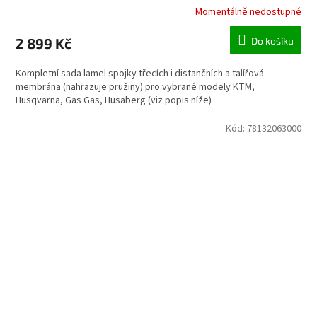
Momentálně nedostupné
2 899 Kč
Do košíku
Kompletní sada lamel spojky třecích i distančních a talířová
membrána (nahrazuje pružiny) pro vybrané modely KTM,
Husqvarna, Gas Gas, Husaberg (viz popis níže)
Kód:
78132063000