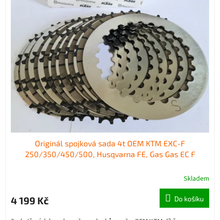
Originál spojková sada 4t OEM KTM EXC-F
250/350/450/500, Husqvarna FE, Gas Gas EC F
Skladem
4 199 Kč
Do košíku