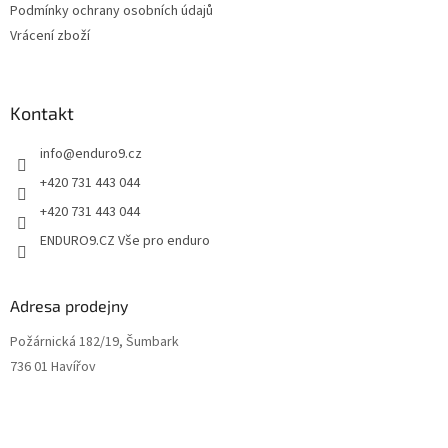
ý
Podmínky ochrany osobních údajů
p
Vrácení zboží
i
s
u
Kontakt
info
@
enduro9.cz
+420 731 443 044
+420 731 443 044
ENDURO9.CZ Vše pro enduro
Adresa prodejny
Požárnická 182/19, Šumbark
736 01 Havířov