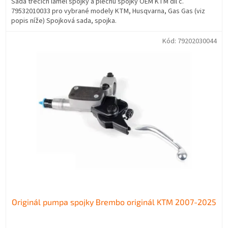
Sada třecích lamel spojky a plechů spojky OEM KTM díl č.
79532010033 pro vybrané modely KTM, Husqvarna, Gas Gas (viz
popis níže) Spojková sada, spojka.
Kód:
79202030044
Originál pumpa spojky Brembo originál KTM 2007-2025