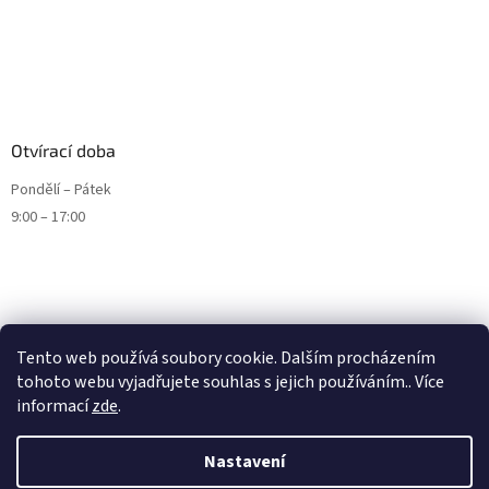
Otvírací doba
Pondělí – Pátek
9:00 – 17:00
Tento web používá soubory cookie. Dalším procházením
tohoto webu vyjadřujete souhlas s jejich používáním.. Více
informací
zde
.
Nastavení
Vytvořil Shoptet