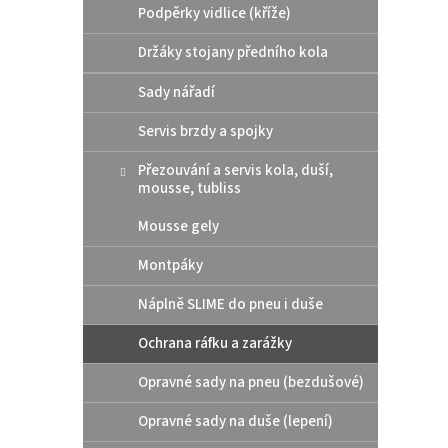
i
r
Podpěrky vidlice (kříže)
s
o
p
d
Držáky stojany předního kola
r
u
Sady nářadí
o
k
d
t
Servis brzdy a spojky
u
ů
Plast
k
Přezouvání a servis kola, duší,
přezo
t
mousse, tubliss
červ
ů
Mousse gely
Montpáky
184
Náplně SLIME do pneu i duše
Chrání
manip
Ochrana ráfku a zarážky
při na
barva:
Opravné sady na pneu (bezdušové)
Opravné sady na duše (lepení)