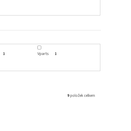
Vparts
1
1
9
položek celkem
TBH01RD
Kód:
TBH01BK