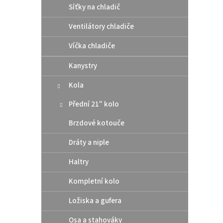
Síťky na chladič
Ventilátory chladiče
Víčka chladiče
Kanystry
Kola
Přední 21" kolo
Brzdové kotouče
Dráty a niple
Haltry
Kompletní kolo
Ložiska a gufera
Osa a stahováky