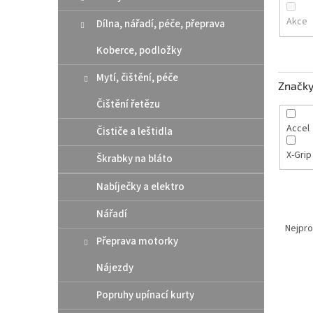
n
e
Akce
Dílna, nářadí, péče, přeprava
l
Koberce, podložky
Mytí, čištění, péče
Značk
Čištění řetězu
Accel
Čističe a leštidla
X-Gri
Škrabky na bláto
Nabíječky a elektro
Ř
Nářadí
a
Nejpro
Přeprava motorky
z
e
Nájezdy
V
n
ý
í
Popruhy upínací kurty
p
p