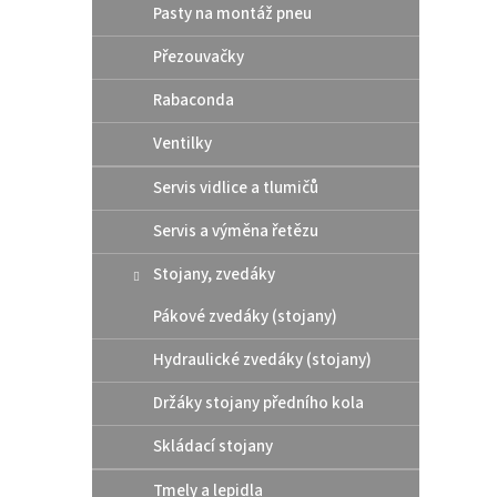
Pasty na montáž pneu
Přezouvačky
Rabaconda
Ventilky
Servis vidlice a tlumičů
Zará
pneu 
Servis a výměna řetězu
Stojany, zvedáky
Pákové zvedáky (stojany)
299
Hydraulické zvedáky (stojany)
Drží p
Materi
Držáky stojany předního kola
oranž
Skládací stojany
Tmely a lepidla