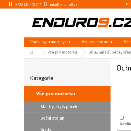
Přejít
PR
+420 731 443 044
info@enduro9.cz
na
obsah
Podle typu motocyklu
Vše pro motorku
Vše
Domů
Vše pro motorku
Dílna, nářadí, péče, pře
P
Ochr
o
Přeskočit
s
Kategorie
kategorie
t
r
a
Vše pro motorku
n
n
Blastry, kryty páček
í
Boční stojan
p
Na sk
a
Brzdy