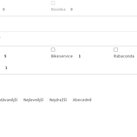
Novinka
0
0
y
Bikeservice
Rabaconda
5
1
p
1
dávanější
Nejlevnější
Nejdražší
Abecedně
Kód:
M016-281
Kód: