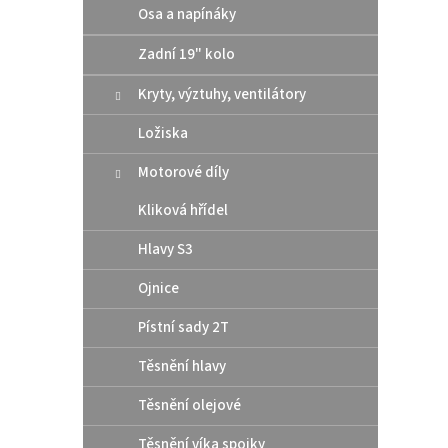
Osa a napínáky
Zadní 19" kolo
Kryty, výztuhy, ventilátory
Ložiska
Motorové díly
Kliková hřídel
Hlavy S3
Ojnice
Pístní sady 2T
Těsnění hlavy
Těsnění olejové
Těsnění víka spojky