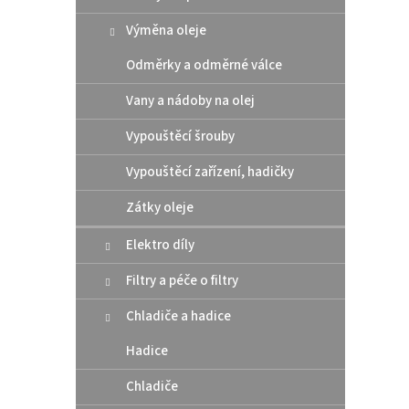
Výměna oleje
Odměrky a odměrné válce
Vany a nádoby na olej
Vypouštěcí šrouby
Zará
Vypouštěcí zařízení, hadičky
pneu 
Zátky oleje
Elektro díly
486
Filtry a péče o filtry
Drží p
Chladiče a hadice
Materi
šedá.
Hadice
Chladiče