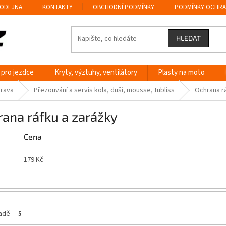
ODEJNA
KONTAKTY
OBCHODNÍ PODMÍNKY
PODMÍNKY OCHRA
HLEDAT
 pro jezdce
Kryty, výztuhy, ventilátory
Plasty na moto
prava
Přezouvání a servis kola, duší, mousse, tubliss
Ochrana r
ana ráfku a zarážky
Cena
179
Kč
ladě
5