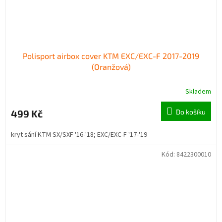
Polisport airbox cover KTM EXC/EXC-F 2017-2019
(Oranžová)
Skladem
499 Kč
Do košíku
kryt sání KTM SX/SXF '16-'18; EXC/EXC-F '17-'19
Kód:
8422300010