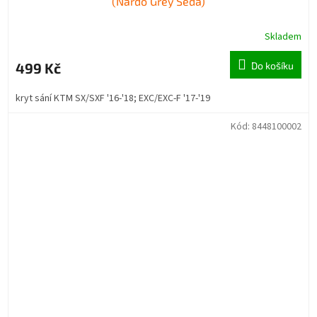
(Nardo Grey Šedá)
Skladem
499 Kč
Do košíku
kryt sání KTM SX/SXF '16-'18; EXC/EXC-F '17-'19
Kód:
8448100002