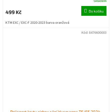
Skladem
499 Kč
Do košíku
KTM EXC / EXC-F 2020-2023 barva oranžová
Kód:
8476600003
Polisport kryty airbox sání Husqvarna TE/FE 2024-