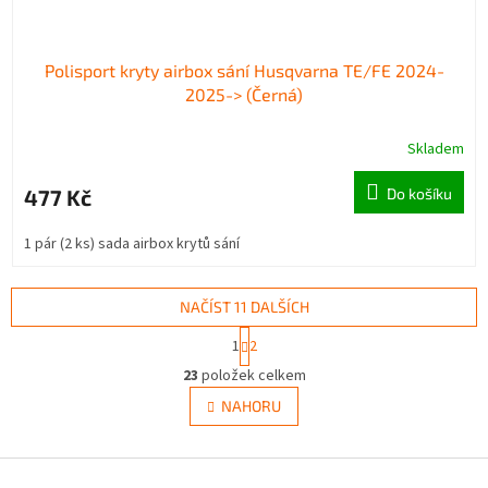
Polisport kryty airbox sání Husqvarna TE/FE 2024-
2025-> (Černá)
Skladem
477 Kč
Do košíku
1 pár (2 ks) sada airbox krytů sání
NAČÍST 11 DALŠÍCH
S
1
2
t
O
r
23
položek celkem
v
á
l
NAHORU
n
á
k
d
o
v
Z
a
á