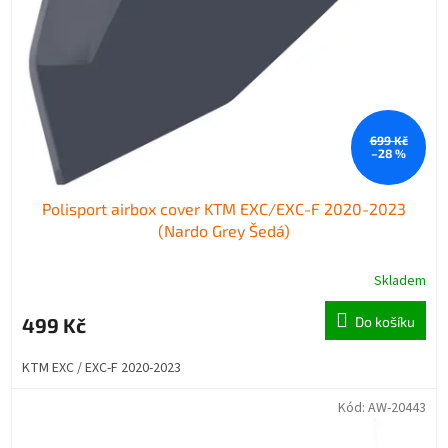
r
u
o
k
d
t
u
ů
k
t
699 Kč
ů
–28 %
Polisport airbox cover KTM EXC/EXC-F 2020-2023
(Nardo Grey Šedá)
Skladem
499 Kč
Do košíku
KTM EXC / EXC-F 2020-2023
Kód:
AW-20443