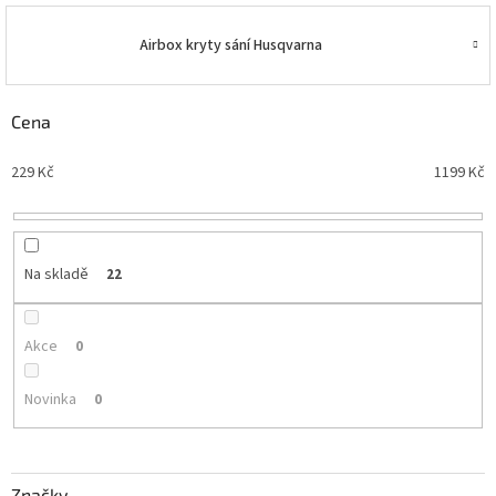
Airbox kryty sání Husqvarna
Cena
229
Kč
1199
Kč
Na skladě
22
Akce
0
Novinka
0
Značky