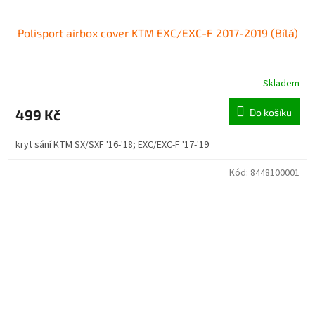
Polisport airbox cover KTM EXC/EXC-F 2017-2019 (Bílá)
Skladem
499 Kč
Do košíku
kryt sání KTM SX/SXF '16-'18; EXC/EXC-F '17-'19
Kód:
8448100001