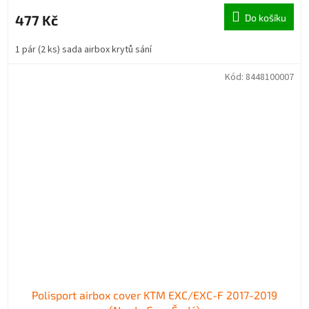
477 Kč
Do košíku
1 pár (2 ks) sada airbox krytů sání
Kód:
8448100007
Polisport airbox cover KTM EXC/EXC-F 2017-2019