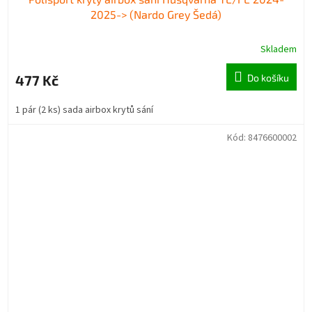
2025-> (Nardo Grey Šedá)
Skladem
477 Kč
Do košíku
1 pár (2 ks) sada airbox krytů sání
Kód:
8476600002