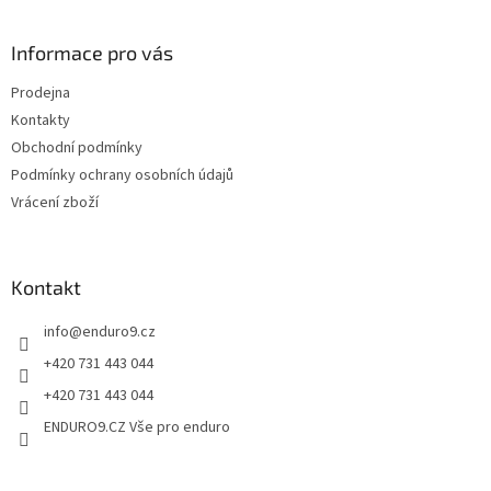
c
á
n
í
p
í
p
a
Informace pro vás
r
t
v
Prodejna
í
k
Kontakty
y
v
Obchodní podmínky
ý
Podmínky ochrany osobních údajů
p
Vrácení zboží
i
s
u
Kontakt
info
@
enduro9.cz
+420 731 443 044
+420 731 443 044
ENDURO9.CZ Vše pro enduro