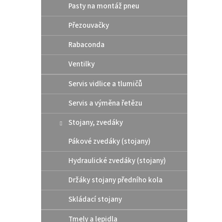
Pasty na montáž pneu
Přezouvačky
Rabaconda
Ventilky
Servis vidlice a tlumičů
SPEE
OFF 
Servis a výměna řetězu
Stojany, zvedáky
Pákové zvedáky (stojany)
175
Hydraulické zvedáky (stojany)
čistíc
špíny
Držáky stojany předního kola
Skládací stojany
Tmely a lepidla