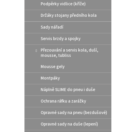
i
r
Podpěrky vidlice (kříže)
s
o
p
d
Držáky stojany předního kola
r
u
Sady nářadí
o
k
d
t
Servis brzdy a spojky
u
ů
OMOTO
k
Přezouvání a servis kola, duší,
t
mousse, tubliss
ů
Mousse gely
Montpáky
199
Náplně SLIME do pneu i duše
Účinná
povrc
Ochrana ráfku a zarážky
chrom 
zajišť
Opravné sady na pneu (bezdušové)
poško
Opravné sady na duše (lepení)