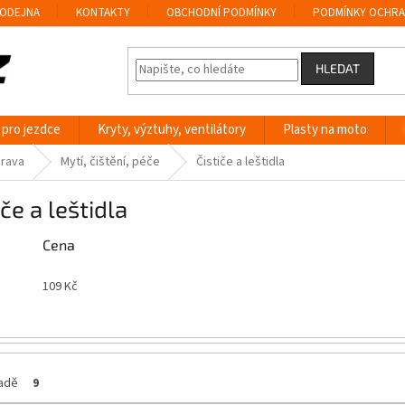
ODEJNA
KONTAKTY
OBCHODNÍ PODMÍNKY
PODMÍNKY OCHRA
HLEDAT
 pro jezdce
Kryty, výztuhy, ventilátory
Plasty na moto
prava
Mytí, čištění, péče
Čističe a leštidla
iče a leštidla
Cena
109
Kč
ladě
9