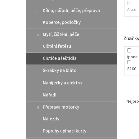
n
e
Akce
Dílna, nářadí, péče, přeprava
l
Koberce, podložky
Mytí, čištění, péče
Značk
Čištění řetězu
Ipone
Čističe a leštidla
S100
Škrabky na bláto
Nabíječky a elektro
Ř
Nářadí
a
Nejpro
Přeprava motorky
z
e
Nájezdy
V
n
ý
í
Popruhy upínací kurty
p
p