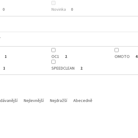
Novinka
0
0
y
OC1
OMOTO
1
2
4
SPEEDCLEAN
1
2
dávanější
Nejlevnější
Nejdražší
Abecedně
Kód:
OM0011-1
Kód:
OM