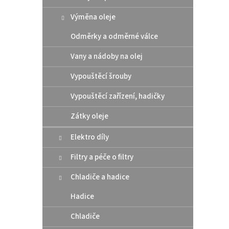
Výměna oleje
Odměrky a odměrné válce
Vany a nádoby na olej
Vypouštěcí šrouby
S100 
Vypouštěcí zařízení, hadičky
1000
Zátky oleje
Elektro díly
555
Filtry a péče o filtry
Velice
Chladiče a hadice
jedno
Hadice
Chladiče