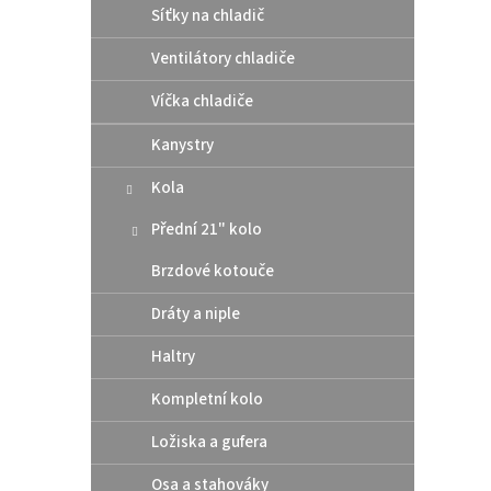
Síťky na chladič
Ventilátory chladiče
Víčka chladiče
Kanystry
Kola
IPON
Přední 21" kolo
sprej
Brzdové kotouče
Dráty a niple
1
od
Haltry
Odpuz
Kompletní kolo
mecha
Ochran
Ložiska a gufera
Osa a stahováky