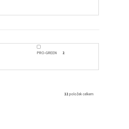
PRO-GREEN
2
12
položek celkem
0012-500
Kód:
A137/001