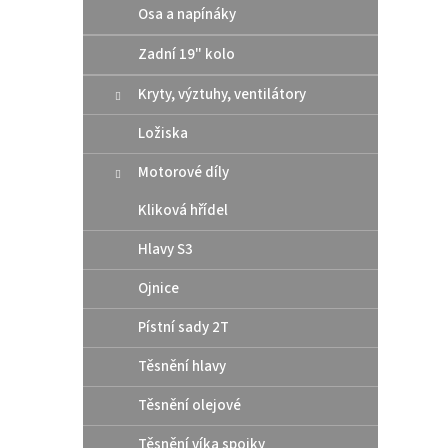
Osa a napínáky
Zadní 19" kolo
Kryty, výztuhy, ventilátory
Ložiska
Motorové díly
Kliková hřídel
Hlavy S3
Ojnice
Pístní sady 2T
Těsnění hlavy
Těsnění olejové
Těsnění víka spojky