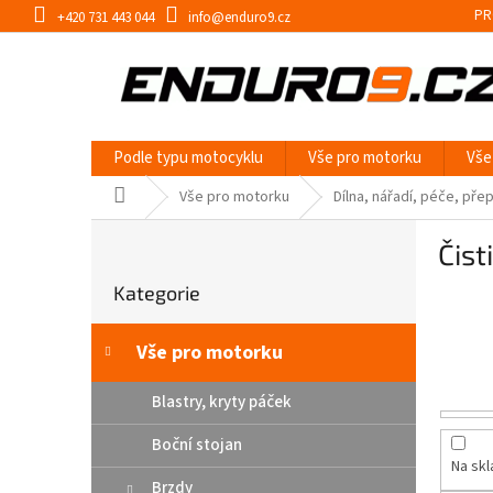
Přejít
PR
+420 731 443 044
info@enduro9.cz
na
obsah
Podle typu motocyklu
Vše pro motorku
Vše
Domů
Vše pro motorku
Dílna, nářadí, péče, pře
P
Čist
o
Přeskočit
s
Kategorie
kategorie
t
r
a
Vše pro motorku
n
n
Blastry, kryty páček
í
Boční stojan
p
Na sk
a
Brzdy