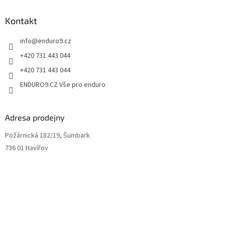
u
Kontakt
info
@
enduro9.cz
+420 731 443 044
+420 731 443 044
ENDURO9.CZ Vše pro enduro
Adresa prodejny
Požárnická 182/19, Šumbark
736 01 Havířov