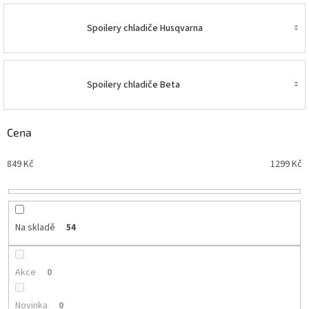
Spoilery chladiče Husqvarna
Spoilery chladiče Beta
Cena
849
Kč
1299
Kč
Na skladě
54
Akce
0
Novinka
0