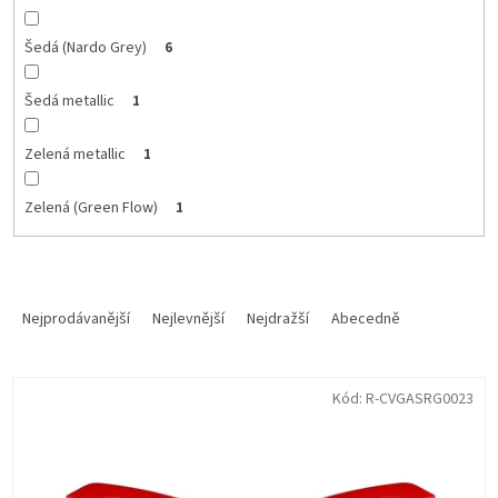
Šedá (Nardo Grey)
6
Šedá metallic
1
Zelená metallic
1
Zelená (Green Flow)
1
Ř
a
Nejprodávanější
Nejlevnější
Nejdražší
Abecedně
z
e
V
n
Kód:
R-CVGASRG0023
ý
í
p
p
i
r
s
o