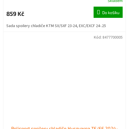
Skladem
859 Kč
Do košíku
Sada spoilery chladiče KTM SX/SXF 23-24, EXC/EXCF 24-.25
Kód:
8477700005
Polisport spoilery chladiče Husqvarna TE/FE 2024-