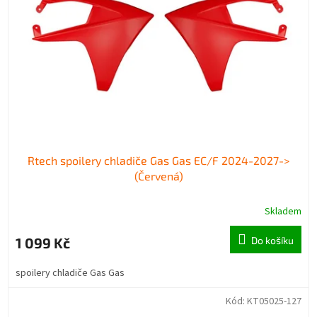
p
d
r
u
o
k
d
t
u
ů
k
t
ů
Rtech spoilery chladiče Gas Gas EC/F 2024-2027->
(Červená)
Skladem
1 099 Kč
Do košíku
spoilery chladiče Gas Gas
Kód:
KT05025-127