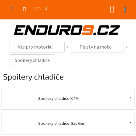
Přejít
NÁKUP
na
CZK
obsah
KOŠÍK
Vše pro motorku
Plasty na moto
Spoilery chladiče
Spoilery chladiče
Spoilery chladiče KTM
Spoilery chladiče Gas Gas