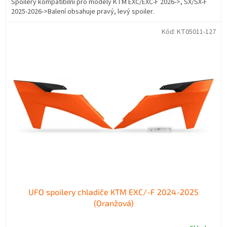
Spoilery kompatibilní pro modely KTM EXC/EXC-F 2026->, SX/SX-F
2025-2026->Balení obsahuje pravý, levý spoiler.
Kód:
KT05011-127
UFO spoilery chladiče KTM EXC/-F 2024-2025
(Oranžová)