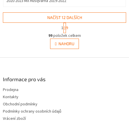
2020 2023 MX Husqvarna 2019-2022
NAČÍST 12 DALŠÍCH
S
1
9
t
O
r
99
položek celkem
v
á
l
NAHORU
n
á
k
d
o
v
Z
a
á
c
á
n
í
p
í
p
a
Informace pro vás
r
t
v
Prodejna
í
k
Kontakty
y
v
Obchodní podmínky
ý
Podmínky ochrany osobních údajů
p
Vrácení zboží
i
s