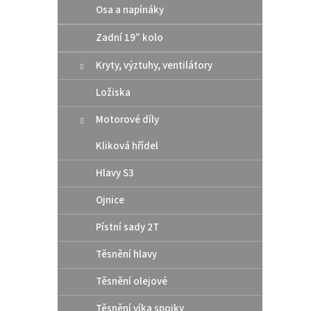
Osa a napínáky
Zadní 19" kolo
Kryty, výztuhy, ventilátory
Ložiska
Motorové díly
Kliková hřídel
Hlavy S3
Ojnice
Pístní sady 2T
Těsnění hlavy
Těsnění olejové
Těsnění víka spojky