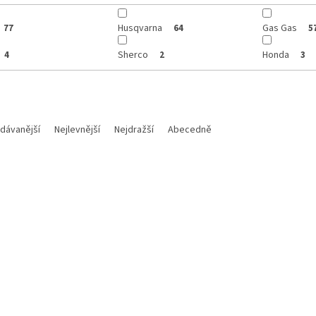
Husqvarna
Gas Gas
77
64
5
Sherco
Honda
4
2
3
dávanější
Nejlevnější
Nejdražší
Abecedně
Kód:
07701250151
Kód:
OGS