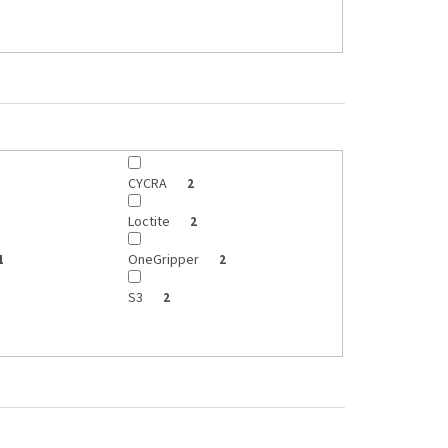
CYCRA
2
Loctite
2
OneGripper
1
2
S3
2