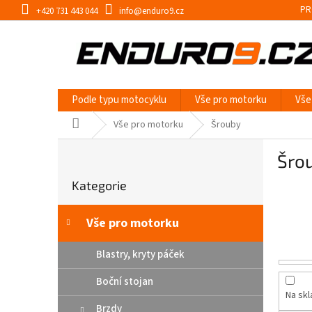
Přejít
PR
+420 731 443 044
info@enduro9.cz
na
obsah
Podle typu motocyklu
Vše pro motorku
Vše
Domů
Vše pro motorku
Šrouby
P
Šro
o
Přeskočit
s
Kategorie
kategorie
t
r
a
Vše pro motorku
n
n
Blastry, kryty páček
í
Boční stojan
p
Na sk
a
Brzdy