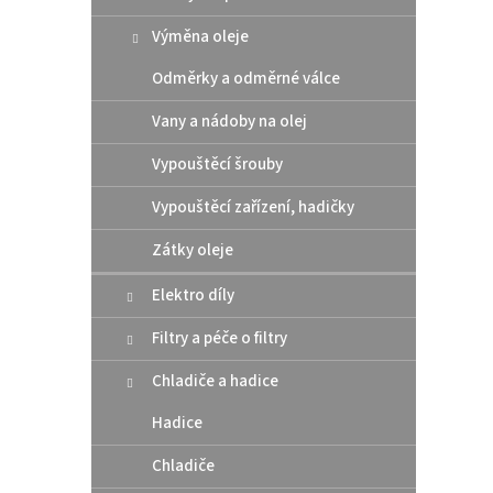
Výměna oleje
Držá
Brem
Odměrky a odměrné válce
Vany a nádoby na olej
Vypouštěcí šrouby
554
Vypouštěcí zařízení, hadičky
Origin
(7960
Zátky oleje
Elektro díly
Filtry a péče o filtry
Chladiče a hadice
Hadice
Chladiče