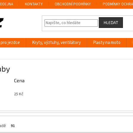
ODEJNA
KONTAKTY
OBCHODNÍ PODMÍNKY
PODMÍNKY OCHRA
HLEDAT
 pro jezdce
Kryty, výztuhy, ventilátory
Plasty na moto
uby
Cena
25
Kč
ladě
91