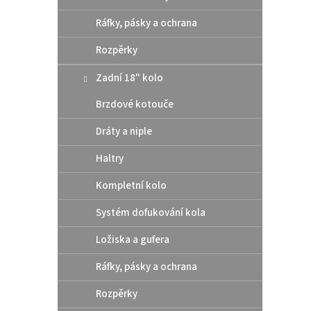
Ráfky, pásky a ochrana
Rozpěrky
LOCTI
šrou
Zadní 18" kolo
Brzdové kotouče
331
Dráty a niple
Haltry
LOCTIT
středn
Kompletní kolo
závito
a vibra
Systém dofukování kola
Ložiska a gufera
Ráfky, pásky a ochrana
Rozpěrky