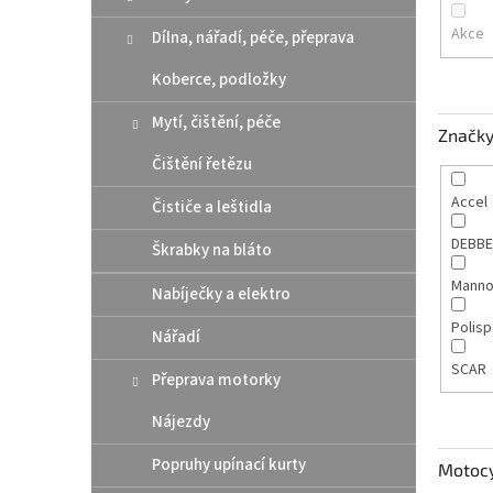
n
e
Akce
Dílna, nářadí, péče, přeprava
l
Koberce, podložky
Mytí, čištění, péče
Značk
Čištění řetězu
Accel
Čističe a leštidla
DEBB
Škrabky na bláto
Manno
Nabíječky a elektro
Polis
Nářadí
SCAR
Přeprava motorky
Nájezdy
Popruhy upínací kurty
Motoc