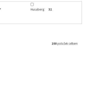
Husaberg
7
32
100
položek celkem
MB01-BL
Kód:
59033034044
979 Kč
až
–28 %