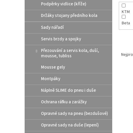
Podpěrky vidlice (kříže)
KTM
Držáky stojany předního kola
Beta
Sady nářadí
Servis brzdy a spojky
Ř
Přezouvání a servis kola, duší,
a
Nejpro
mousse, tubliss
z
e
Mousse gely
V
n
Montpáky
ý
í
p
p
Náplně SLIME do pneu i duše
i
r
s
o
Ochrana ráfku a zarážky
p
d
r
u
Opravné sady na pneu (bezdušové)
o
k
Opravné sady na duše (lepení)
d
t
u
ů