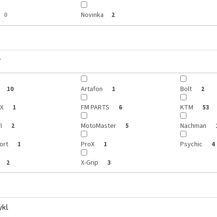
Novinka
0
2
y
Artafon
Bolt
10
1
2
EX
FM PARTS
KTM
1
6
53
l
MotoMaster
Nachman
2
5
port
ProX
Psychic
1
1
4
X-Grip
2
3
ykl