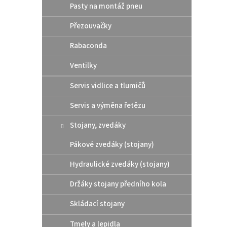
Pasty na montáž pneu
Těsn
k
250/
t
Přezouvačky
Gas 
ů
Rabaconda
71,
Ventilky
Servis vidlice a tlumičů
Origin
oleje 
Servis a výměna řetězu
2006.
Stojany, zvedáky
Pákové zvedáky (stojany)
Hydraulické zvedáky (stojany)
Držáky stojany předního kola
Skládací stojany
Tmely a lepidla