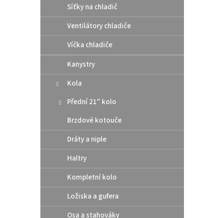
Síťky na chladič
Ventilátory chladiče
Moto
(6ks
Víčka chladiče
mati
Beta
Kanystry
Kola
225
Přední 21" kolo
Sada š
zadní
Brzdové kotouče
Gas G
vysok
Dráty a niple
26mm. 
Haltry
Kompletní kolo
Ložiska a gufera
Osa a stahováky