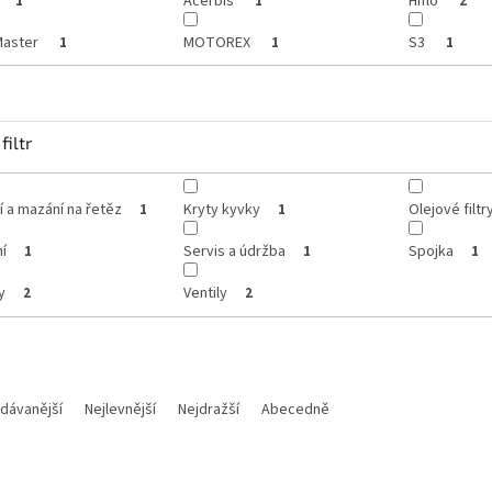
Acerbis
Hiflo
1
1
2
aster
MOTOREX
S3
1
1
1
filtr
í a mazání na řetěz
Kryty kyvky
Olejové filtr
1
1
í
Servis a údržba
Spojka
1
1
1
y
Ventily
2
2
dávanější
Nejlevnější
Nejdražší
Abecedně
Kód:
M 160854
K