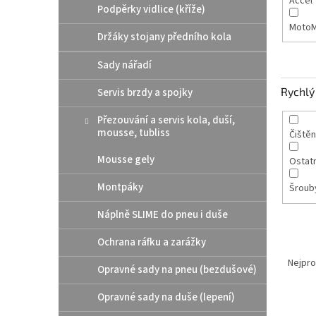
Accel
Podpěrky vidlice (kříže)
MotoM
Držáky stojany předního kola
Sady nářadí
Rychlý 
Servis brzdy a spojky
Přezouvání a servis kola, duší,
mousse, tubliss
Čištěn
Mousse gely
Ostatn
Montpáky
Šroub
Náplně SLIME do pneu i duše
Ochrana ráfku a zarážky
Ř
a
Nejpro
Opravné sady na pneu (bezdušové)
z
e
Opravné sady na duše (lepení)
V
n