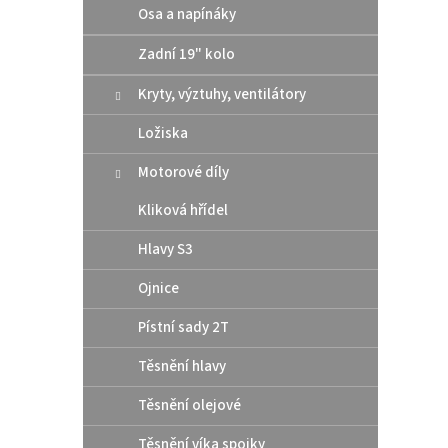
Osa a napínáky
54603
Zadní 19" kolo
Kryty, výztuhy, ventilátory
Ložiska
Motorové díly
Kliková hřídel
Hlavy S3
Ojnice
Pístní sady 2T
Těsnění hlavy
Těsnění olejové
Těsnění víka spojky