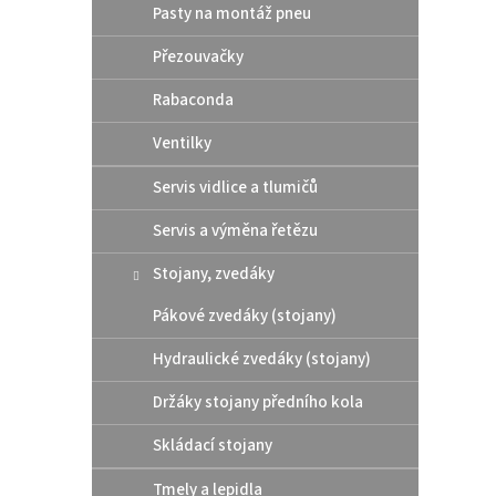
ý
í
Pasty na montáž pneu
p
p
Přezouvačky
i
r
s
o
Rabaconda
p
d
r
u
Ventilky
o
k
d
t
Servis vidlice a tlumičů
u
ů
Moto
k
Servis a výměna řetězu
CHAI
t
Stojany, zvedáky
ů
Pákové zvedáky (stojany)
299
Hydraulické zvedáky (stojany)
MOTOR
Držáky stojany předního kola
ROAD 
Skládací stojany
Tmely a lepidla