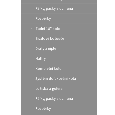
model
Ráfky, pásky a ochrana
popis 
Rozpěrky
Zadní 18" kolo
Brzdové kotouče
Dráty a niple
Haltry
Kompletní kolo
Systém dofukování kola
Orig
FOOT
Ložiska a gufera
Ráfky, pásky a ochrana
Rozpěrky
104