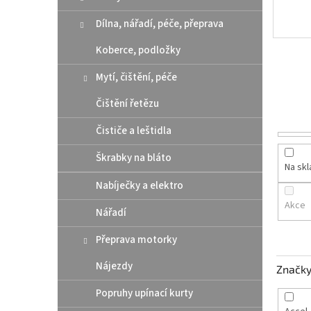
n
e
Dílna, nářadí, péče, přeprava
l
Koberce, podložky
Mytí, čištění, péče
Čištění řetězu
Čističe a leštidla
Škrabky na bláto
Na sk
Nabíječky a elektro
Akce
Nářadí
Přeprava motorky
Nájezdy
Značk
Popruhy upínací kurty