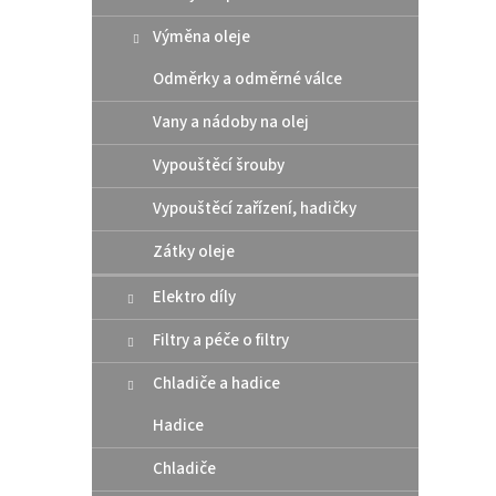
Výměna oleje
Odměrky a odměrné válce
Vany a nádoby na olej
Vypouštěcí šrouby
Vypouštěcí zařízení, hadičky
Prox 
Zátky oleje
(veli
od 1
Elektro díly
velik
Filtry a péče o filtry
1 38
Chladiče a hadice
Pro K
Hadice
v bale
1,72 
Chladiče