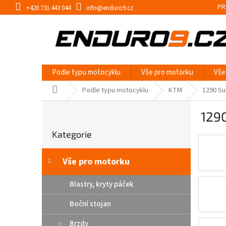
Přejít
PR
+420 731 443 044
info@enduro9.cz
na
obsah
Podle typu motocyklu
Vše pro motorku
Vše
Domů
Podle typu motocyklu
KTM
1290 Su
P
129
o
Přeskočit
s
Kategorie
kategorie
t
r
a
Vše pro motorku
n
n
Blastry, kryty páček
í
Boční stojan
p
a
Brzdy