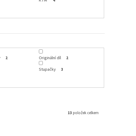
KTM
4
y
Originální díl
2
2
Stupačky
3
13
položek celkem
ód:
HF155
Kód:
M012019