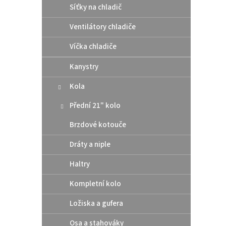
Síťky na chladič
Ventilátory chladiče
Víčka chladiče
Kanystry
Kola
Přední 21" kolo
Brzdové kotouče
Orig
Dráty a niple
EXC-
Husq
Haltry
Kompletní kolo
4 1
Ložiska a gufera
Sada t
Osa a stahováky
OEM K