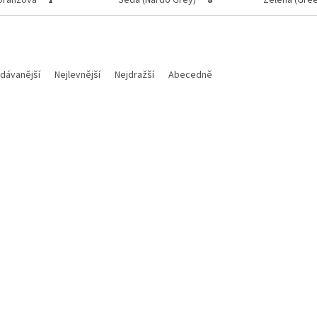
oranžová
Šedá (Nardo Grey)
Zelená (Gree
1
8
dávanější
Nejlevnější
Nejdražší
Abecedně
Kód:
HU04309-040
Kód:
84
boční panely Husqvarna 2024-
Polisport boční panely Husq
> (Bílá)
2024-2025-> (Nardo Grey Š