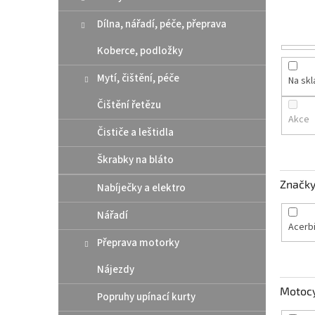
n
e
Dílna, nářadí, péče, přeprava
l
Koberce, podložky
Mytí, čištění, péče
Na sk
Čištění řetězu
Akce
Čističe a leštidla
Škrabky na bláto
Značk
Nabíječky a elektro
Nářadí
Acerb
Přeprava motorky
Nájezdy
Motoc
Popruhy upínací kurty