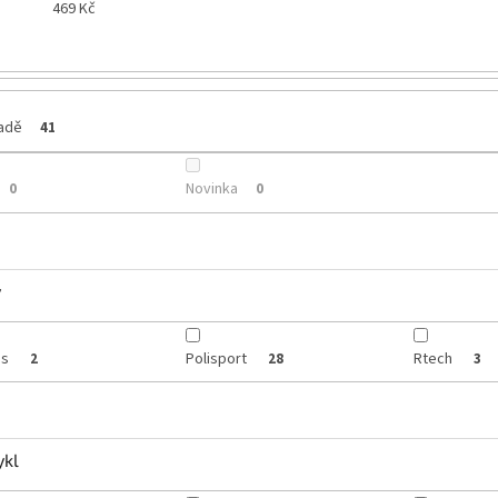
469
Kč
ladě
41
Novinka
0
0
y
is
Polisport
Rtech
2
28
3
ykl