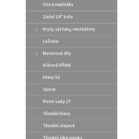
Osa a napínáky
Zadní 19" kolo
969
Kryty, výztuhy, ventilátory
KTM EX
OEM pl
Ložiska
dlouho
pravá 
Motorové díly
Kliková hřídel
Hlavy S3
Ojnice
Pístní sady 2T
Těsnění hlavy
Těsnění olejové
Těsnění víka spojky