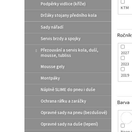
Podpěrky vidlice (kříže)
KTM
Držáky stojany předního kola
Sady nářadí
Ročník
Servis brzdy a spojky
Přezouvání a servis kola, duší,
2027
mousse, tubliss
2023
Mousse gely
2019
Montpáky
Náplně SLIME do pneu i duše
Ochrana ráfku a zarážky
Barva
Opravné sady na pneu (bezdušové)
Opravné sady na duše (lepení)