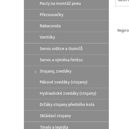
Neon 
Pasty na montáž pneu
Přezouvačky
Ř
Rabaconda
a
Nejpro
z
Ventilky
e
V
n
Servis vidlice a tlumičů
ý
í
Servis a výměna řetězu
p
p
i
r
Stojany, zvedáky
s
o
p
d
Pákové zvedáky (stojany)
r
u
o
k
Hydraulické zvedáky (stojany)
d
t
Držáky stojany předního kola
u
ů
UFO 
k
Skládací stojany
2027-
t
ů
Tmely a lepidla