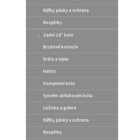
Ráfky, pásky a ochrana
1 0
Rozpěrky
Boční
24-.
Zadní 18" kolo
Brzdové kotouče
Dráty a niple
Haltry
Kompletní kolo
Systém dofukování kola
Ložiska a gufera
Ráfky, pásky a ochrana
Polis
EXC/
Rozpěrky