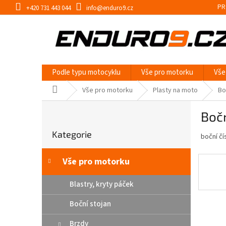
Přejít
PR
+420 731 443 044
info@enduro9.cz
na
obsah
Podle typu motocyklu
Vše pro motorku
Vše
Domů
Vše pro motorku
Plasty na moto
Bo
P
Boč
o
Přeskočit
s
Kategorie
kategorie
boční čí
t
r
a
Vše pro motorku
n
n
Blastry, kryty páček
í
Boční stojan
p
a
Brzdy