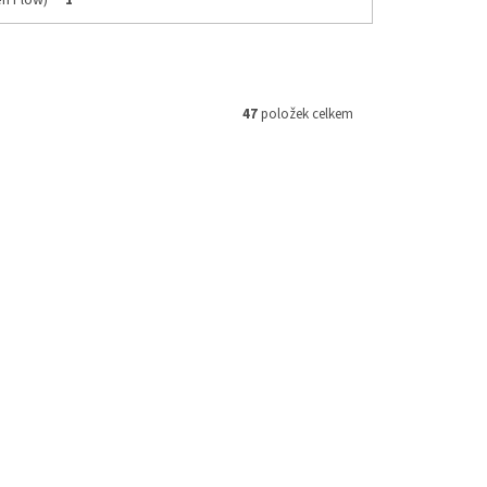
n Flow)
1
47
položek celkem
76500003
Kód:
HU04309-001
varna
UFO boční panely Husqvarna 2024-
edá)
2027-> (Černá)