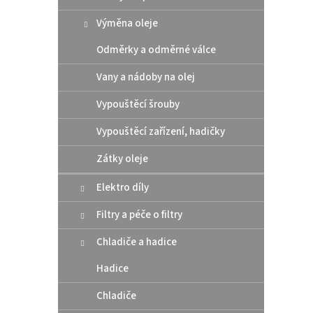
Výměna oleje
469
Odměrky a odměrné válce
1 pár 
Vany a nádoby na olej
panel
Vypouštěcí šrouby
Vypouštěcí zařízení, hadičky
Zátky oleje
Elektro díly
Filtry a péče o filtry
Chladiče a hadice
UFO 
2024
Hadice
Chladiče