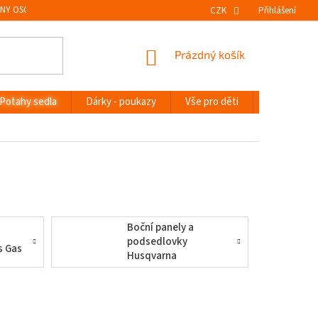
NY OSOBNÍCH ÚDAJŮ
VRÁCENÍ ZBOŽÍ
CZK
Přihlášení
NÁKUPNÍ
Prázdný košík
KOŠÍK
Potahy sedla
Dárky - poukazy
Vše pro děti
Novinky
Boční panely a
podsedlovky
s Gas
Husqvarna