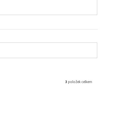
3
položek celkem
d:
OX770
Kód:
OX771