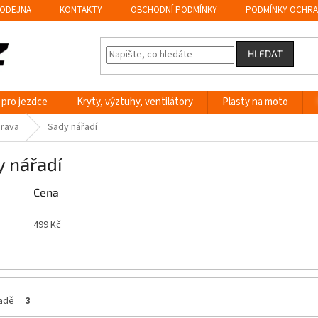
ODEJNA
KONTAKTY
OBCHODNÍ PODMÍNKY
PODMÍNKY OCHRA
HLEDAT
 pro jezdce
Kryty, výztuhy, ventilátory
Plasty na moto
prava
Sady nářadí
 nářadí
Cena
499
Kč
ladě
3