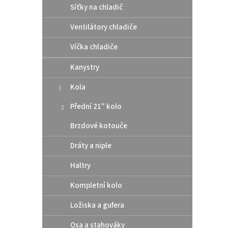
Síťky na chladič
Ventilátory chladiče
Víčka chladiče
Kanystry
Kola
Přední 21" kolo
Brzdové kotouče
Dráty a niple
Haltry
Kompletní kolo
Ložiska a gufera
Osa a stahováky