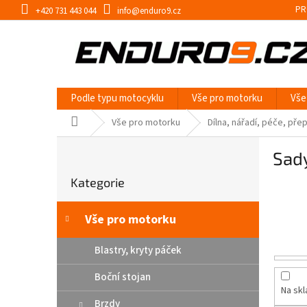
Přejít
PR
+420 731 443 044
info@enduro9.cz
na
obsah
Podle typu motocyklu
Vše pro motorku
Vše
Domů
Vše pro motorku
Dílna, nářadí, péče, pře
P
Sady
o
Přeskočit
s
Kategorie
kategorie
t
r
a
Vše pro motorku
n
n
Blastry, kryty páček
í
Boční stojan
p
Na sk
a
Brzdy