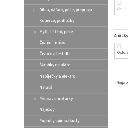
n
e
Akce
Dílna, nářadí, péče, přeprava
l
Koberce, podložky
Mytí, čištění, péče
Značk
Čištění řetězu
Oxfor
Čističe a leštidla
Škrabky na bláto
Ř
Nabíječky a elektro
a
Nejpro
Nářadí
z
e
Přeprava motorky
V
n
ý
í
Nájezdy
p
p
i
r
Popruhy upínací kurty
s
o