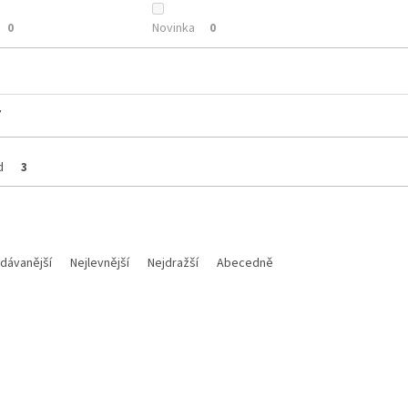
Novinka
0
0
y
d
3
dávanější
Nejlevnější
Nejdražší
Abecedně
Kód:
OX770V2
Kó