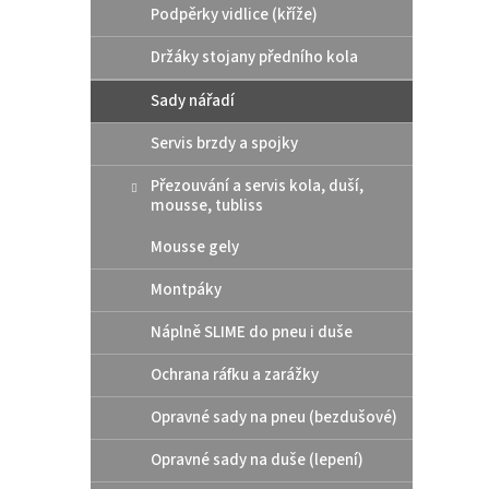
p
Podpěrky vidlice (kříže)
d
r
u
Držáky stojany předního kola
o
k
d
t
Sady nářadí
u
ů
Oxfo
k
Servis brzdy a spojky
V2 (3
t
ů
Přezouvání a servis kola, duší,
mousse, tubliss
Mousse gely
1 22
Montpáky
35 díl
chrom
Náplně SLIME do pneu i duše
ergon
vše z
Ochrana ráfku a zarážky
obalu 
Opravné sady na pneu (bezdušové)
Opravné sady na duše (lepení)