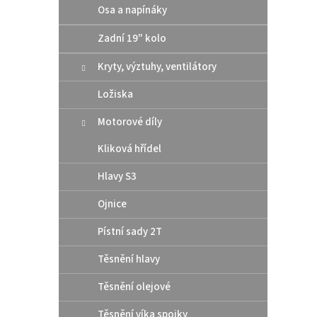
Osa a napínáky
Zadní 19" kolo
Kryty, výztuhy, ventilátory
Ložiska
Motorové díly
Kliková hřídel
Hlavy S3
Ojnice
Pístní sady 2T
Těsnění hlavy
Těsnění olejové
Těsnění víka spojky