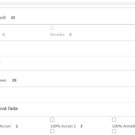
ladě
33
Novinka
0
0
y
reen
39
ová řada
Accuri
100% Accuri 2
100% Armati
2
3