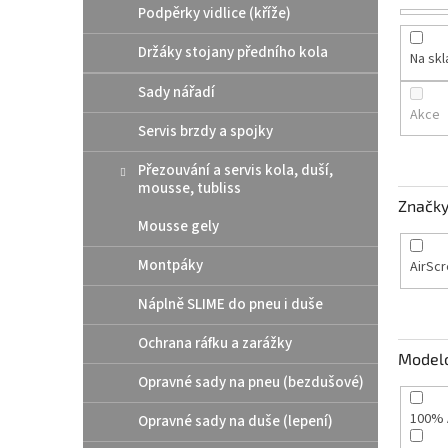
Podpěrky vidlice (kříže)
Držáky stojany předního kola
Na sk
Sady nářadí
Akce
Servis brzdy a spojky
Přezouvání a servis kola, duší,
mousse, tubliss
Značk
Mousse gely
Montpáky
AirSc
Náplně SLIME do pneu i duše
Ochrana ráfku a zarážky
Model
Opravné sady na pneu (bezdušové)
100% 
Opravné sady na duše (lepení)