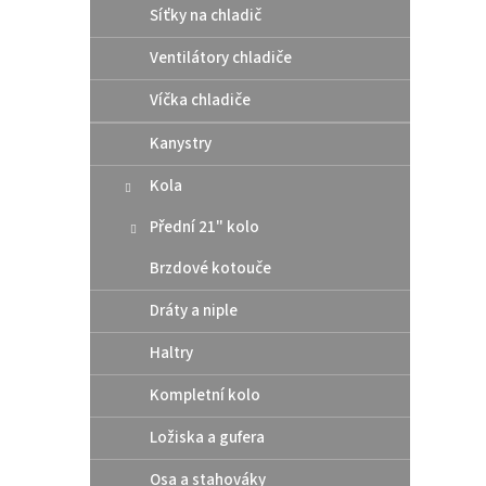
Síťky na chladič
polst
Ventilátory chladiče
Víčka chladiče
Kanystry
Kola
Přední 21" kolo
Brzdové kotouče
AirSc
Dráty a niple
otvír
oran
Haltry
Kompletní kolo
2 4
Ložiska a gufera
enduro
Osa a stahováky
plexi 