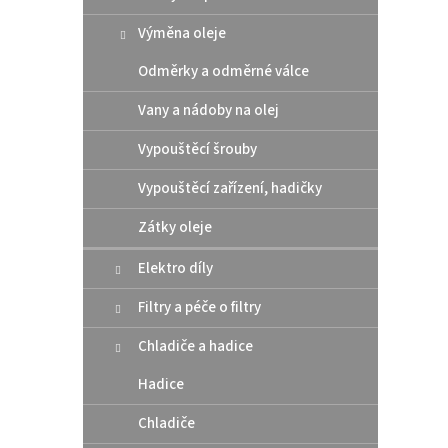
z
e
Výměna oleje
V
n
Odměrky a odměrné válce
ý
í
p
p
Vany a nádoby na olej
i
r
s
o
Vypouštěcí šrouby
p
d
r
u
Vypouštěcí zařízení, hadičky
o
k
Zátky oleje
d
t
u
ů
Elektro díly
AirSc
k
otvír
t
Filtry a péče o filtry
růžo
ů
Chladiče a hadice
2 4
Hadice
Chladiče
enduro
plexi 