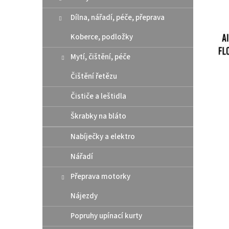
n
e
Dílna, nářadí, péče, přeprava
l
Koberce, podložky
Mytí, čištění, péče
Čištění řetězu
Čističe a leštidla
Škrabky na bláto
Nabíječky a elektro
Nářadí
Přeprava motorky
Nájezdy
Popruhy upínací kurty