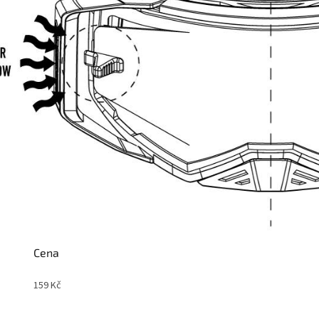
Cena
159
Kč