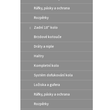
polst
Ráfky, pásky a ochrana
Rozpěrky
Zadní 18" kolo
Brzdové kotouče
Dráty a niple
Haltry
Kompletní kolo
Systém dofukování kola
AirSc
brýle
Ložiska a gufera
Ráfky, pásky a ochrana
Rozpěrky
689