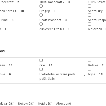
Racecraft
100% Racecraft 2
100% Strata
2
3
een Aero EX
Progrip
Scott Fury
18
3
Primal
Scott Prospect
Scott Prospe
1
3
y
AirScreen Lite MX
AirScreen S-
1
1
ení
reen
čiré
Dětské
36
29
2
lové
Hydrofobní ochrana proti
brýle
6
18
1
poškrábání
dávanější
Nejlevnější
Nejdražší
Abecedně