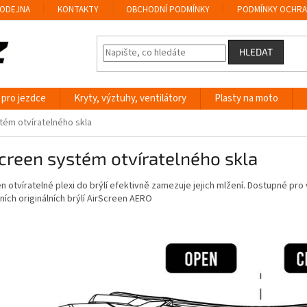
ODEJNA
KONTAKTY
OBCHODNÍ PODMÍNKY
PODMÍNKY OCHRA
HLEDAT
 pro jezdce
Kryty, výztuhy, ventilátory
Plasty na moto
tém otvíratelného skla
creen systém otvíratelného skla
n otvíratelné plexi do brýlí efektivně zamezuje jejich mlžení. Dostupné pr
ích originálních brýlí AirScreen AERO