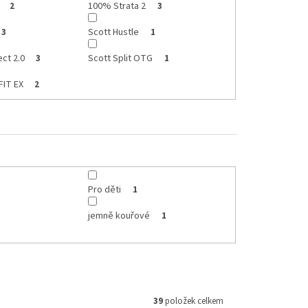
100% Strata 2
2
3
Scott Hustle
3
1
ct 2.0
Scott Split OTG
3
1
FIT EX
2
Pro děti
1
jemně kouřové
1
39
položek celkem