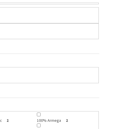
c
100% Armega
2
2