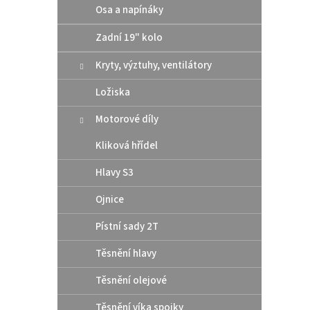
Osa a napínáky
Otvíra
speci
Zadní 19" kolo
Ultimá
a pot
Kryty, výztuhy, ventilátory
Ložiska
Motorové díly
Kliková hřídel
Hlavy S3
Ojnice
Pístní sady 2T
AirSc
sklo
Těsnění hlavy
Těsnění olejové
4
od
Těsnění víka spojky