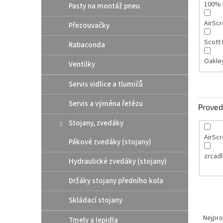
100% 
Pasty na montáž pneu
AirScr
Přezouvačky
Scott 
Rabaconda
Oakle
Ventilky
Servis vidlice a tlumičů
Servis a výměna řetězu
Proved
Stojany, zvedáky
AirSc
Pákové zvedáky (stojany)
zrcad
Hydraulické zvedáky (stojany)
Držáky stojany předního kola
Skládací stojany
Ř
a
Nejpro
Tmely a lepidla