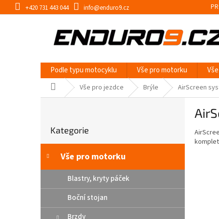
Přejít
PR
+420 731 443 044
info@enduro9.cz
na
obsah
Podle typu motocyklu
Vše pro motorku
Vše
Domů
Vše pro jezdce
Brýle
AirScreen sys
P
AirS
o
Přeskočit
s
Kategorie
kategorie
AirScree
t
kompletn
r
a
Vše pro motorku
n
n
Blastry, kryty páček
í
Boční stojan
p
a
Brzdy