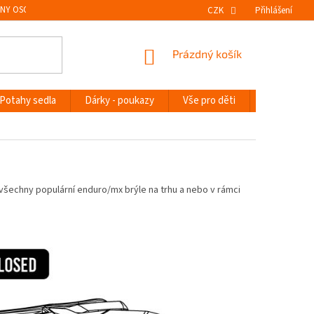
NY OSOBNÍCH ÚDAJŮ
VRÁCENÍ ZBOŽÍ
CZK
Přihlášení
NÁKUPNÍ
Prázdný košík
KOŠÍK
Potahy sedla
Dárky - poukazy
Vše pro děti
Novinky
o všechny populární enduro/mx brýle na trhu a nebo v rámci