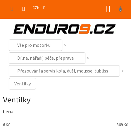
Přejít
NÁKUP
na
CZK
obsah
KOŠÍK
Vše pro motorku
Dílna, nářadí, péče, přeprava
Přezouvání a servis kola, duší, mousse, tubliss
Ventilky
Ventilky
Cena
6
Kč
369
Kč