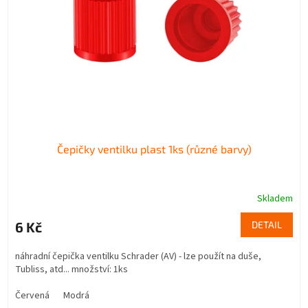
p
d
r
u
o
k
d
t
u
ů
k
t
ů
Čepičky ventilku plast 1ks (různé barvy)
Skladem
6 Kč
DETAIL
náhradní čepička ventilku Schrader (AV) - lze použít na duše,
Tubliss, atd... množství: 1ks
Červená
Modrá