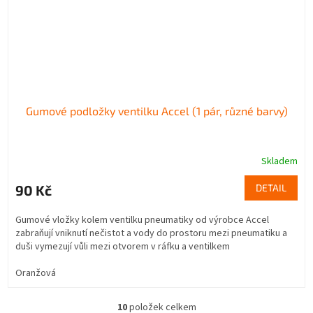
Gumové podložky ventilku Accel (1 pár, různé barvy)
Skladem
90 Kč
DETAIL
Gumové vložky kolem ventilku pneumatiky od výrobce Accel
zabraňují vniknutí nečistot a vody do prostoru mezi pneumatiku a
duši vymezují vůli mezi otvorem v ráfku a ventilkem
Oranžová
10
položek celkem
O