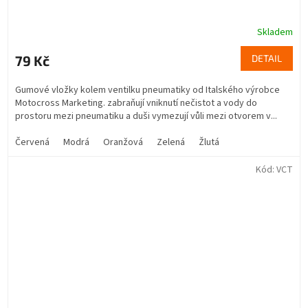
Skladem
79 Kč
DETAIL
Gumové vložky kolem ventilku pneumatiky od Italského výrobce
Motocross Marketing. zabraňují vniknutí nečistot a vody do
prostoru mezi pneumatiku a duši vymezují vůli mezi otvorem v...
Červená
Modrá
Oranžová
Zelená
Žlutá
Kód:
VCT