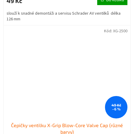
49 Kč
slouží k snadné demontáži a servisu Schrader AV ventilků délka
126 mm
Kód:
XG-2500
49 Kč
–6 %
Čepičky ventilku X-Grip Blow-Core Valve Cap (různé
barvy)