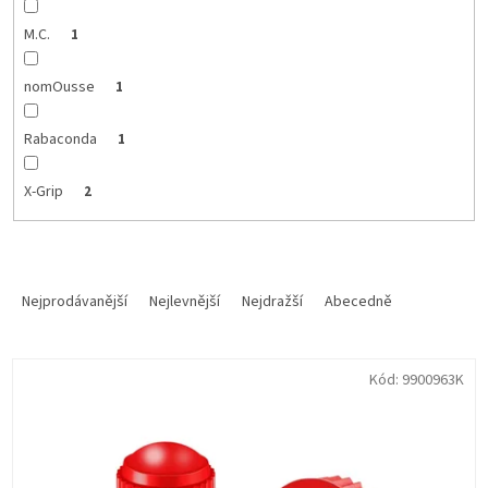
M.C.
1
nomOusse
1
Rabaconda
1
X-Grip
2
Ř
a
Nejprodávanější
Nejlevnější
Nejdražší
Abecedně
z
e
V
n
Kód:
9900963K
ý
í
p
p
i
r
s
o