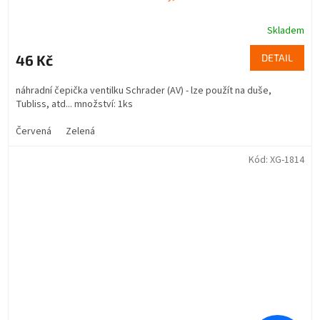
Skladem
46 Kč
DETAIL
náhradní čepička ventilku Schrader (AV) - lze použít na duše,
Tubliss, atd... množství: 1ks
Červená
Zelená
Kód:
XG-1814