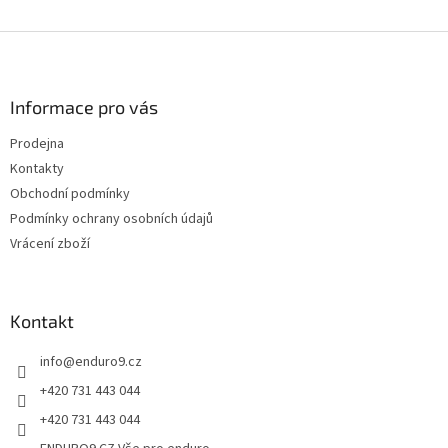
v
l
Z
á
á
d
p
a
a
Informace pro vás
c
t
í
Prodejna
í
p
Kontakty
r
v
Obchodní podmínky
k
Podmínky ochrany osobních údajů
y
Vrácení zboží
v
ý
p
i
Kontakt
s
u
info
@
enduro9.cz
+420 731 443 044
+420 731 443 044