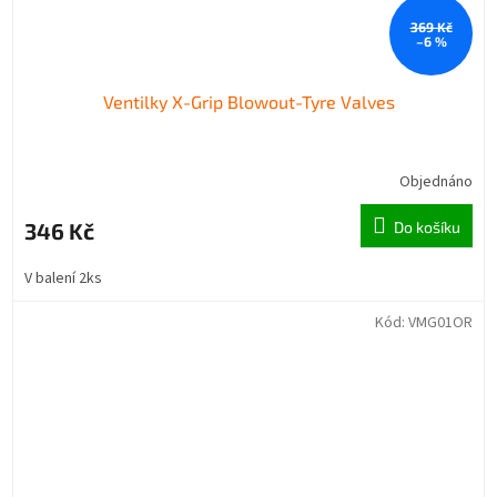
369 Kč
–6 %
Ventilky X-Grip Blowout-Tyre Valves
Objednáno
346 Kč
Do košíku
V balení 2ks
Kód:
VMG01OR