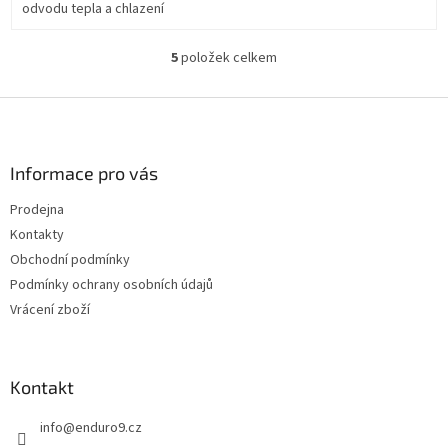
odvodu tepla a chlazení
5
položek celkem
O
v
l
Z
á
á
d
p
a
a
Informace pro vás
c
t
í
Prodejna
í
p
Kontakty
r
v
Obchodní podmínky
k
Podmínky ochrany osobních údajů
y
Vrácení zboží
v
ý
p
i
Kontakt
s
u
info
@
enduro9.cz