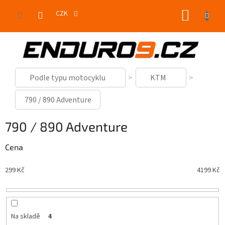
Přejít
NÁKUP
na
CZK
obsah
KOŠÍK
Podle typu motocyklu
KTM
790 / 890 Adventure
790 / 890 Adventure
Cena
299
Kč
4199
Kč
Na skladě
4