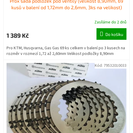
Prox sada podložek pod ventily (velikost 8,90mm, 69
kusů v balení od 1,72mm do 2,6mm, 3ks na velikost)
Zasíláme do 2 dnů
1 389 Kč
Do košíku
Pro KTM, Husqvarna, Gas Gas 69 ks celkem v balení po 3 kusech na
rozměr v rozmezí 1,72 až 2,60mm Velikost podložky 8,90mm
Kód:
79532010033