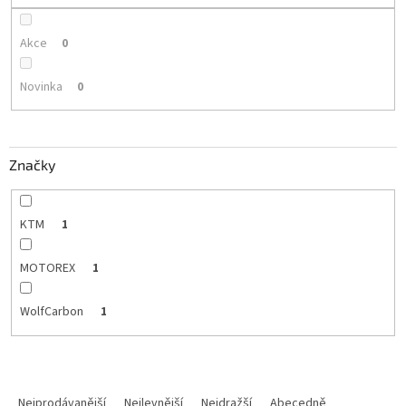
Akce
0
Novinka
0
Značky
KTM
1
MOTOREX
1
WolfCarbon
1
Ř
a
Nejprodávanější
Nejlevnější
Nejdražší
Abecedně