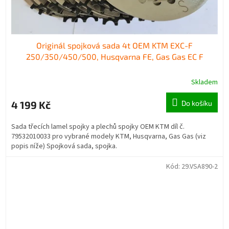
Originál spojková sada 4t OEM KTM EXC-F
250/350/450/500, Husqvarna FE, Gas Gas EC F
Skladem
4 199 Kč
Do košíku
Sada třecích lamel spojky a plechů spojky OEM KTM díl č.
79532010033 pro vybrané modely KTM, Husqvarna, Gas Gas (viz
popis níže) Spojková sada, spojka.
Kód:
29.VSA890-2