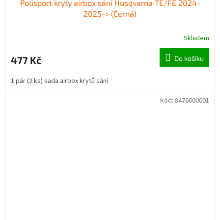
Polisport kryty airbox sání Husqvarna TE/FE 2024-
2025-> (Černá)
Skladem
477 Kč
Do košíku
1 pár (2 ks) sada airbox krytů sání
Kód:
8476600001