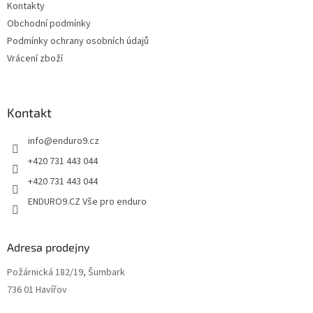
Kontakty
r
v
Obchodní podmínky
k
Podmínky ochrany osobních údajů
y
Vrácení zboží
v
ý
p
i
Kontakt
s
u
info
@
enduro9.cz
+420 731 443 044
+420 731 443 044
ENDURO9.CZ Vše pro enduro
Adresa prodejny
Požárnická 182/19, Šumbark
736 01 Havířov