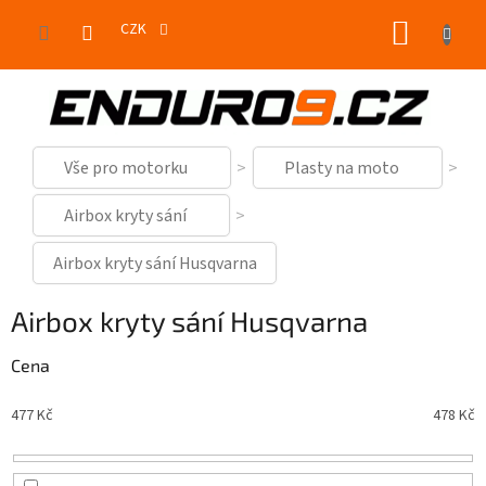
Přejít
NÁKUP
na
CZK
obsah
KOŠÍK
Vše pro motorku
Plasty na moto
Airbox kryty sání
Airbox kryty sání Husqvarna
Airbox kryty sání Husqvarna
Cena
477
Kč
478
Kč