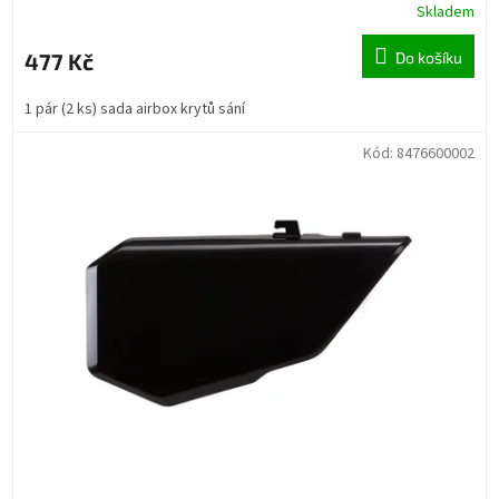
Skladem
477 Kč
Do košíku
1 pár (2 ks) sada airbox krytů sání
Kód:
8476600002