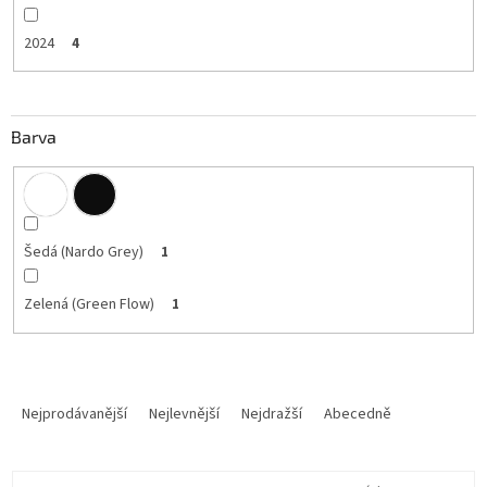
2024
4
Barva
Šedá (Nardo Grey)
1
Zelená (Green Flow)
1
Ř
a
Nejprodávanější
Nejlevnější
Nejdražší
Abecedně
z
e
V
n