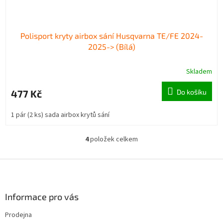
Polisport kryty airbox sání Husqvarna TE/FE 2024-
2025-> (Bílá)
Skladem
477 Kč
Do košíku
1 pár (2 ks) sada airbox krytů sání
4
položek celkem
O
v
l
Z
á
á
d
p
a
a
Informace pro vás
c
t
í
Prodejna
í
p