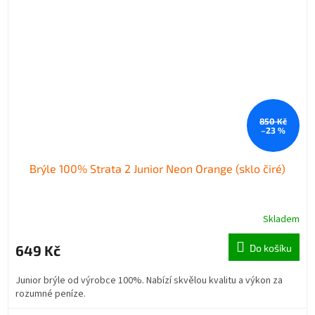
850 Kč
–23 %
Brýle 100% Strata 2 Junior Neon Orange (sklo čiré)
Skladem
649 Kč
Do košíku
Junior brýle od výrobce 100%. Nabízí skvělou kvalitu a výkon za
rozumné peníze.