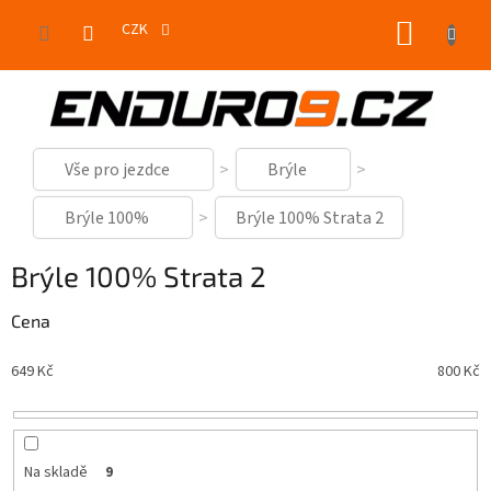
Přejít
NÁKUP
na
CZK
obsah
KOŠÍK
Vše pro jezdce
Brýle
Brýle 100%
Brýle 100% Strata 2
Brýle 100% Strata 2
Cena
649
Kč
800
Kč
Na skladě
9