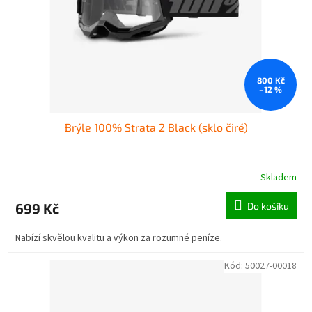
o
k
d
t
u
ů
k
t
800 Kč
ů
–12 %
Brýle 100% Strata 2 Black (sklo čiré)
Skladem
699 Kč
Do košíku
Nabízí skvělou kvalitu a výkon za rozumné peníze.
Kód:
50027-00018