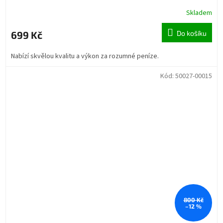
Skladem
699 Kč
Do košíku
Nabízí skvělou kvalitu a výkon za rozumné peníze.
Kód:
50027-00015
800 Kč
–12 %