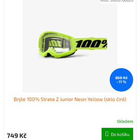
Kód:
50031-00010
850 Kč
–11 %
Brýle 100% Strata 2 Junior Neon Yellow (sklo čiré)
Skladem
749 Kč
Do košíku