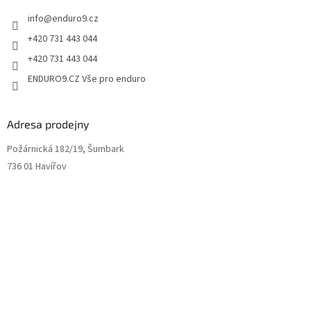
u
info
@
enduro9.cz
+420 731 443 044
+420 731 443 044
ENDURO9.CZ Vše pro enduro
Adresa prodejny
Požárnická 182/19, Šumbark
736 01 Havířov