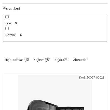
Provedení
čiré
9
Dětské
4
Ř
a
Nejprodávanější
Nejlevnější
Nejdražší
Abecedně
z
e
V
n
Kód:
50027-00013
ý
í
p
p
i
r
s
o
p
d
r
u