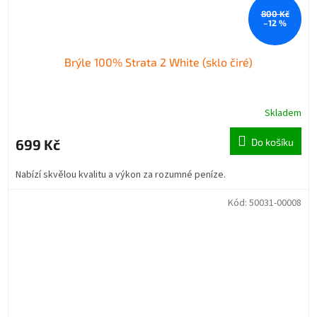
800 Kč
–12 %
Brýle 100% Strata 2 White (sklo čiré)
Skladem
699 Kč
Do košíku
Nabízí skvělou kvalitu a výkon za rozumné peníze.
Kód:
50031-00008