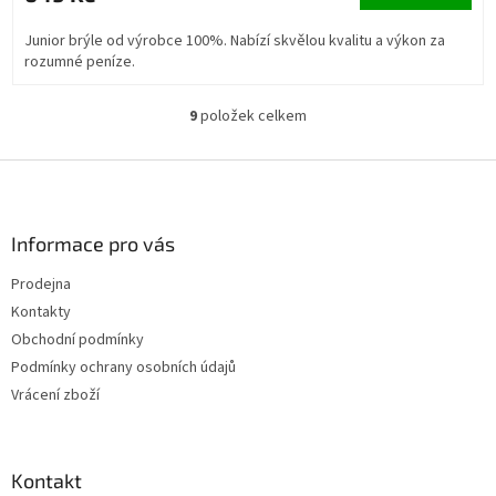
Junior brýle od výrobce 100%. Nabízí skvělou kvalitu a výkon za
rozumné peníze.
9
položek celkem
O
v
l
Z
á
á
d
p
a
a
Informace pro vás
c
t
í
Prodejna
í
p
Kontakty
r
v
Obchodní podmínky
k
Podmínky ochrany osobních údajů
y
Vrácení zboží
v
ý
p
i
Kontakt
s