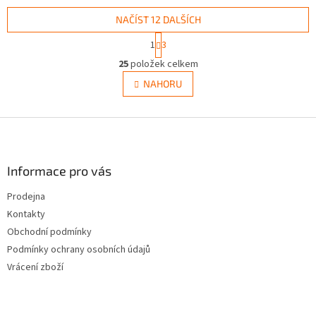
NAČÍST 12 DALŠÍCH
S
1
3
t
O
r
25
položek celkem
v
á
l
NAHORU
n
á
k
d
o
v
Z
a
á
c
á
n
í
p
í
p
a
Informace pro vás
r
t
v
Prodejna
í
k
Kontakty
y
v
Obchodní podmínky
ý
Podmínky ochrany osobních údajů
p
Vrácení zboží
i
s
u