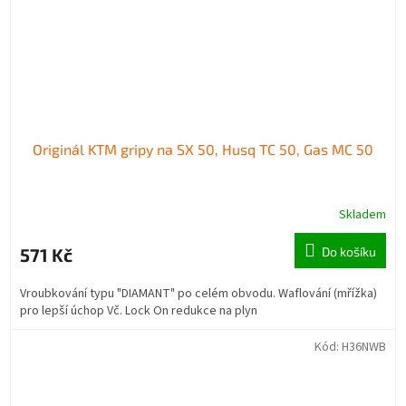
Originál KTM gripy na SX 50, Husq TC 50, Gas MC 50
Skladem
571 Kč
Do košíku
Vroubkování typu "DIAMANT" po celém obvodu. Waflování (mřížka)
pro lepší úchop Vč. Lock On redukce na plyn
Kód:
H36NWB