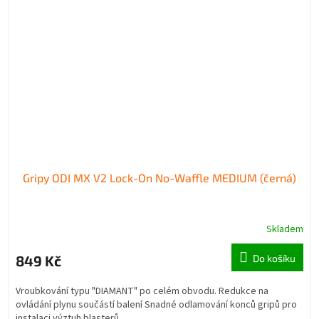
Gripy ODI MX V2 Lock-On No-Waffle MEDIUM (černá)
Skladem
849 Kč
Do košíku
Vroubkování typu "DIAMANT" po celém obvodu. Redukce na
ovládání plynu součástí balení Snadné odlamování konců gripů pro
instalaci výztuh blasterů