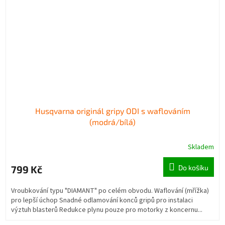
Husqvarna originál gripy ODI s waflováním
(modrá/bílá)
Skladem
799 Kč
Do košíku
Vroubkování typu "DIAMANT" po celém obvodu. Waflování (mřížka)
pro lepší úchop Snadné odlamování konců gripů pro instalaci
výztuh blasterů Redukce plynu pouze pro motorky z koncernu...