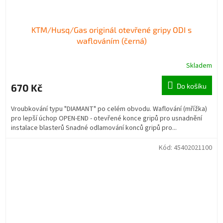
KTM/Husq/Gas originál otevřené gripy ODI s
waflováním (černá)
Skladem
670 Kč
Do košíku
Vroubkování typu "DIAMANT" po celém obvodu. Waflování (mřížka)
pro lepší úchop OPEN-END - otevřené konce gripů pro usnadnění
instalace blasterů Snadné odlamování konců gripů pro...
Kód:
45402021100