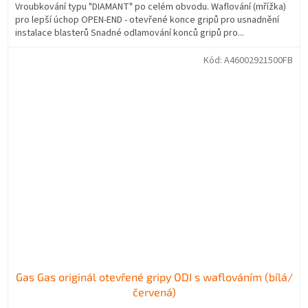
Vroubkování typu "DIAMANT" po celém obvodu. Waflování (mřížka)
pro lepší úchop OPEN-END - otevřené konce gripů pro usnadnění
instalace blasterů Snadné odlamování konců gripů pro...
Kód:
A46002921500FB
Gas Gas originál otevřené gripy ODI s waflováním (bílá/
červená)