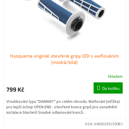
Husqvarna originál otevřené gripy ODI s waflováním
(modrá/bílá)
Skladem
799 Kč
Do košíku
Vroubkování typu "DIAMANT" po celém obvodu. Waflování (mřížka)
pro lepší úchop OPEN-END - otevřené konce gripů pro usnadnění
instalace blasterů Snadné odlamování konců...
Kód:
A46002921500BJ