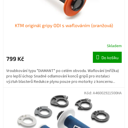
KTM originál gripy ODI s waflováním (oranžová)
Skladem
799 Kč
Do košíku
Vroubkování typu "DIAMANT" po celém obvodu. Waflování (mřížka)
pro lepší úchop Snadné odlamování konců gripů pro instalaci
výztuh blasterů Redukce plynu pouze pro motorky z koncernu...
Kód:
A46002921500HA