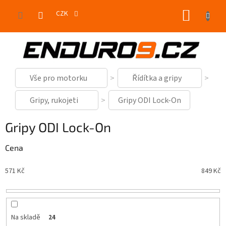
Přejít
NÁKUP
na
CZK
obsah
KOŠÍK
Vše pro motorku
Řídítka a gripy
Gripy, rukojeti
Gripy ODI Lock-On
Gripy ODI Lock-On
Cena
571
Kč
849
Kč
Na skladě
24