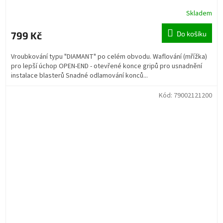
Skladem
799 Kč
Do košíku
Vroubkování typu "DIAMANT" po celém obvodu. Waflování (mřížka)
pro lepší úchop OPEN-END - otevřené konce gripů pro usnadnění
instalace blasterů Snadné odlamování konců...
Kód:
79002121200