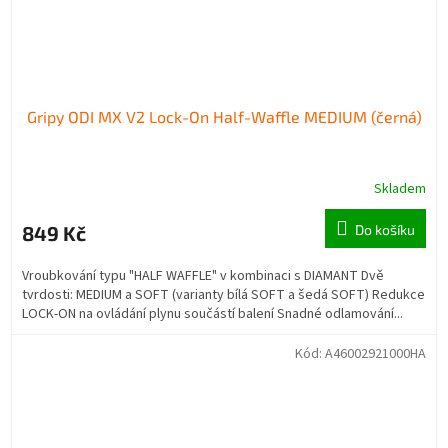
Gripy ODI MX V2 Lock-On Half-Waffle MEDIUM (černá)
Skladem
849 Kč
Do košíku
Vroubkování typu "HALF WAFFLE" v kombinaci s DIAMANT Dvě
tvrdosti: MEDIUM a SOFT (varianty bílá SOFT a šedá SOFT) Redukce
LOCK-ON na ovládání plynu součástí balení Snadné odlamování...
Kód:
A46002921000HA