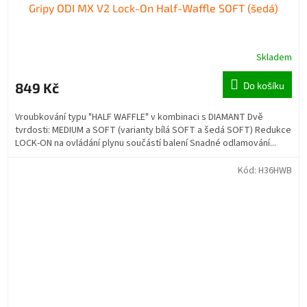
Gripy ODI MX V2 Lock-On Half-Waffle SOFT (šedá)
Skladem
849 Kč
Do košíku
Vroubkování typu "HALF WAFFLE" v kombinaci s DIAMANT Dvě
tvrdosti: MEDIUM a SOFT (varianty bílá SOFT a šedá SOFT) Redukce
LOCK-ON na ovládání plynu součástí balení Snadné odlamování...
Kód:
H36HWB