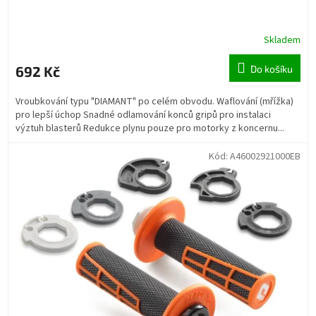
Skladem
692 Kč
Do košíku
Vroubkování typu "DIAMANT" po celém obvodu. Waflování (mřížka)
pro lepší úchop Snadné odlamování konců gripů pro instalaci
výztuh blasterů Redukce plynu pouze pro motorky z koncernu...
Kód:
A46002921000EB