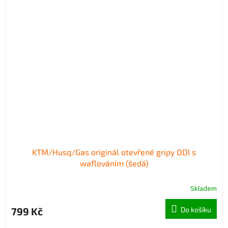
KTM/Husq/Gas originál otevřené gripy ODI s
waflováním (šedá)
Skladem
799 Kč
Do košíku