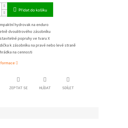
Přidat do košíku
mpaktní hydrovak na enduro
etně dvoulitrového zásobníku
stavitelné popruhy ve tvaru X
dička k zásobníku na pravé nebo levé straně
ihrádka na cennosti
informace
ZEPTAT SE
HLÍDAT
SDÍLET