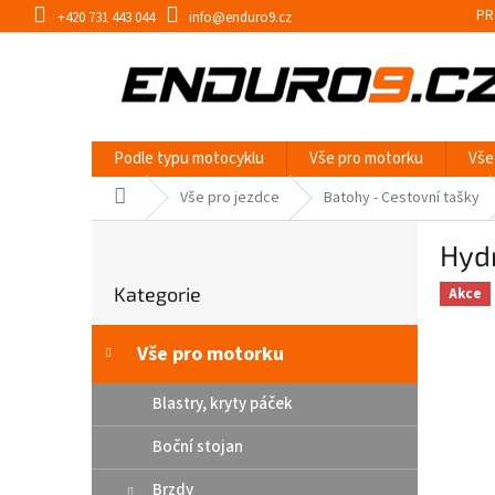
Přejít
PR
+420 731 443 044
info@enduro9.cz
na
obsah
Podle typu motocyklu
Vše pro motorku
Vše
Domů
Vše pro jezdce
Batohy - Cestovní tašky
P
Hydr
o
Přeskočit
s
Kategorie
kategorie
Akce
t
r
a
Vše pro motorku
n
n
Blastry, kryty páček
í
Boční stojan
p
a
Brzdy