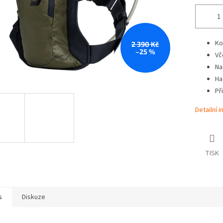
Ko
2 390 Kč
–25 %
Vč
Na
Ha
Př
Detailní 
TISK
s
Diskuze