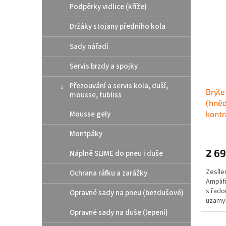
Podpěrky vidlice (kříže)
Držáky stojany předního kola
Sady nářadí
Servis brzdy a spojky
Přezouvání a servis kola, duší,
Brýle
mousse, tubliss
(hněd
Mousse gely
kontr
Montpáky
2 69
Náplně SLIME do pneu i duše
Zesíle
Ochrana ráfku a zarážky
Amplif
s řado
Opravné sady na pneu (bezdušové)
uzamyk
Třívrst
Opravné sady na duše (lepení)