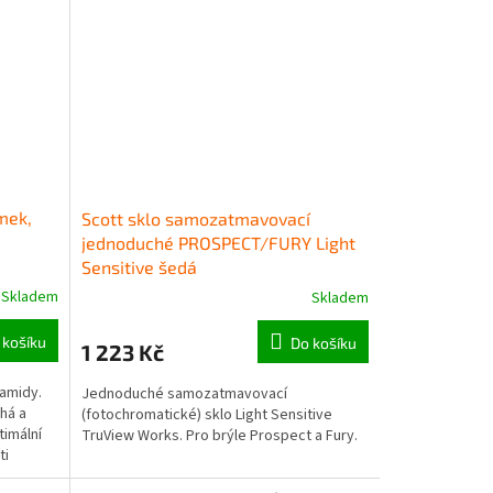
ámek,
Scott sklo samozatmavovací
jednoduché PROSPECT/FURY Light
Sensitive šedá
Skladem
Skladem
 košíku
Do košíku
1 223 Kč
ramidy.
Jednoduché samozatmavovací
há a
(fotochromatické) sklo Light Sensitive
timální
TruView Works. Pro brýle Prospect a Fury.
ti