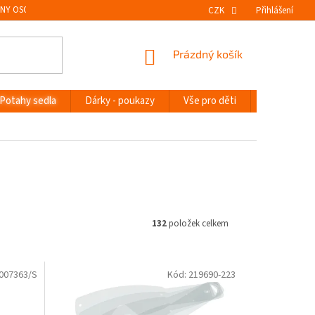
NY OSOBNÍCH ÚDAJŮ
VRÁCENÍ ZBOŽÍ
CZK
Přihlášení
NÁKUPNÍ
Prázdný košík
KOŠÍK
Potahy sedla
Dárky - poukazy
Vše pro děti
Novinky
132
položek celkem
007363/S
Kód:
219690-223