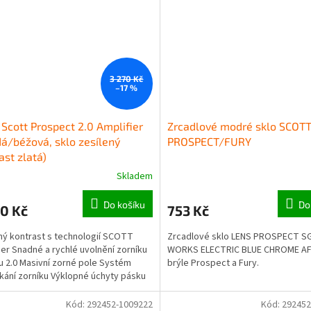
3 270 Kč
–17 %
 Scott Prospect 2.0 Amplifier
Zrcadlové modré sklo SCOTT
á/béžová, sklo zesílený
PROSPECT/FURY
ast zlatá)
Skladem
Do košíku
Do
0 Kč
753 Kč
ný kontrast s technologií SCOTT
Zrcadlové sklo LENS PROSPECT S
ier Snadné a rychlé uvolnění zorníku
WORKS ELECTRIC BLUE CHROME AF
u 2.0 Masivní zorné pole Systém
brýle Prospect a Fury.
ání zorníku Výklopné úchyty pásku
vá obličejová...
Kód:
292452-1009222
Kód:
292452