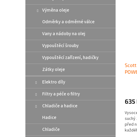
Výměna oleje
Odměrky a odměrné válce
Vany a nádoby na olej
Vypouštěcí šrouby
Vypouštěcí zařízení, hadičky
Scott
Zátky oleje
POWE
Elektro díly
Filtry a péče o filtry
635
Chladiče a hadice
Vysoce
Hadice
suchý z
před n
Chladiče
každéh