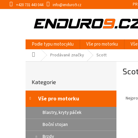
Přejít
PR
+420 731 443 044
info@enduro9.cz
na
obsah
Podle typu motocyklu
Vše pro motorku
Vše
Domů
Prodávané značky
Scott
P
Sco
o
Přeskočit
s
Kategorie
kategorie
t
Ř
r
a
a
Vše pro motorku
Nejpro
z
n
e
n
Blastry, kryty páček
V
n
í
ý
í
Boční stojan
p
p
p
a
Brzdy
i