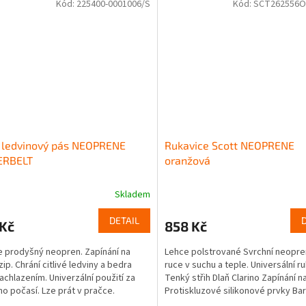
Kód:
225400-0001006/S
Kód:
SCT262556O
 ledvinový pás NEOPRENE
Rukavice Scott NEOPRENE
RBELT
oranžová
Skladem
DETAIL
 Kč
858 Kč
 prodyšný neopren. Zapínání na
Lehce polstrované Svrchní neopre
ip. Chrání citlivé ledviny a bedra
ruce v suchu a teple. Universální r
achlazením. Univerzální použití za
Tenký střih Dlaň Clarino Zapínání n
o počasí. Lze prát v pračce.
Protiskluzové silikonové prvky Bar
dýňová...