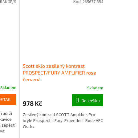
RANGE/S
Kód:
285677-354
Scott sklo zesílený kontrast
PROSPECT/FURY AMPLIFIER rose
červená
Skladem
Skladem
DETAIL
Do košíku
978 Kč
n udrží
Zesílený kontrast SCOTT Amplifier. Pro
ukavice
brýle Prospect a Fury. Provedení: Rose AFC
a zápěstí
Works.
va: