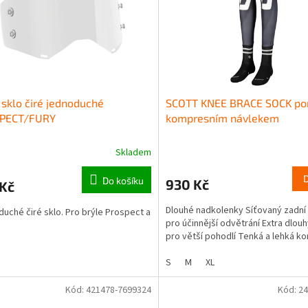
 sklo čiré jednoduché
SCOTT KNEE BRACE SOCK po
PECT/FURY
kompresním návlekem
Skladem
Do košíku
930 Kč
 Kč
Dlouhé nadkolenky Síťovaný zadní
uché čiré sklo. Pro brýle Prospect a
pro účinnější odvětrání Extra dlou
pro větší pohodlí Tenká a lehká k
S
M
XL
Kód:
421478-7699324
Kód:
24