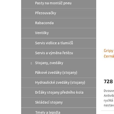
Pasty na montáž pneu
Přezouvačky
Rabaconda
Ventilky
Servis vidlice a tlumičů
Gripy
Servis a výměna řetězu
černá
Stojany, zvedáky
Pákové zvedáky (stojany)
728
Hydraulické zvedáky (stojany)
Dvouvr
Držáky stojany předního kola
Antivi
rychlá
Skládací stojany
nastav
otlaků
Tmely a lepidla