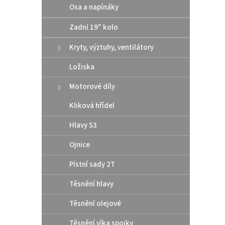
Osa a napínáky
Zadní 19" kolo
Kryty, výztuhy, ventilátory
Ložiska
Motorové díly
Kliková hřídel
Hlavy S3
Ojnice
Pístní sady 2T
Těsnění hlavy
Těsnění olejové
Těsnění víka spojky