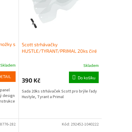
nožky s
Scott strhávačky
HUSTLE/TYRANT/PRIMAL 20ks čiré
Skladem
Skladem
DETAIL
Do košíku
390 Kč
 panel
Sada 20ks strhávaček Scott pro brýle řady
hý design
Hustyle, Tyrant a Primal
onstrukce
8776-282
Kód:
292452-1040222