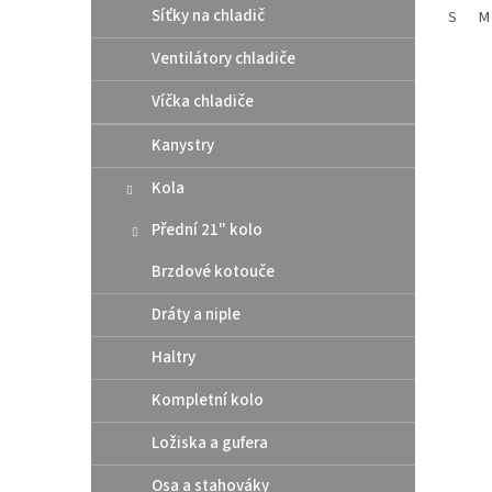
Síťky na chladič
S
M
Ventilátory chladiče
Víčka chladiče
Kanystry
Kola
Přední 21" kolo
Brzdové kotouče
Dráty a niple
Haltry
Kompletní kolo
Ložiska a gufera
Osa a stahováky