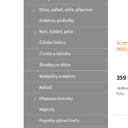
r
n
s
o
e
Dílna, nářadí, péče, přeprava
p
d
l
r
u
Koberce, podložky
o
k
d
t
Mytí, čištění, péče
u
ů
Čištění řetězu
Scott
k
PROS
t
Čističe a leštidla
ů
Škrabky na bláto
Nabíječky a elektro
359
Nářadí
Jednod
Fury.
Přeprava motorky
Nájezdy
Popruhy upínací kurty