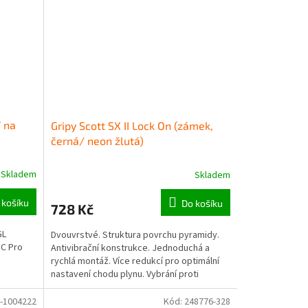
 na
Gripy Scott SX II Lock On (zámek,
černá/ neon žlutá)
Skladem
Skladem
 košíku
Do košíku
728 Kč
GL
Dvouvrstvé. Struktura povrchu pyramidy.
C Pro
Antivibrační konstrukce. Jednoduchá a
rychlá montáž. Více redukcí pro optimální
nastavení chodu plynu. Vybrání proti
otlakům v oblasti úchopu...
-1004222
Kód:
248776-328