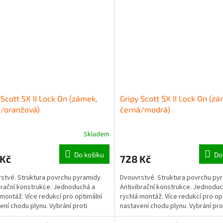
 Scott SX II Lock On (zámek,
Gripy Scott SX II Lock On (z
/oranžová)
černá/modrá)
Skladem
Do košíku
Do
 Kč
728 Kč
stvé. Struktura povrchu pyramidy.
Dvouvrstvé. Struktura povrchu py
brační konstrukce. Jednoduchá a
Antivibrační konstrukce. Jednoduc
 montáž. Více redukcí pro optimální
rychlá montáž. Více redukcí pro op
ení chodu plynu. Vybrání proti
nastavení chodu plynu. Vybrání pro
m v oblasti úchopu...
otlakům v oblasti úchopu...