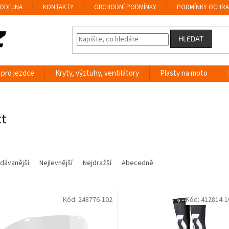
ODEJNA
KONTAKTY
OBCHODNÍ PODMÍNKY
PODMÍNKY OCHRA
HLEDAT
 pro jezdce
Kryty, výztuhy, ventilátory
Plasty na moto
tt
dávanější
Nejlevnější
Nejdražší
Abecedně
Kód:
248776-102
Kód:
412814-1