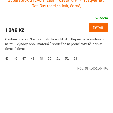
Gas Gas (ocel/hliník, černá)
Skladem
DETAIL
1 849 Kč
Ozubení z oceli. Nosná konstrukce z hliníku. Nejpevnější snýtování
na trhu. Výhody obou materiálů společně na jedné rozetě. barva:
černá / černá
45
46
47
48
49
50
51
52
53
Kód:
58410051044FA