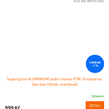
Kód:
RAL-990-50-ORG
1 019 Kč
–1 %
Supersprox ALUMINIUM zadní rozeta KTM, Husqvarna,
Gas Gas (hliník, oranžová)
Skladem
DETAIL
999 Kč