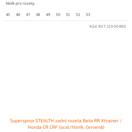
hliník pro rozety.
45
46
47
48
49
50
51
52
53
Kód:
RST-210-50-RED
Supersprox STEALTH zadní rozeta Beta RR Xtrainer /
Honda CR CRF (ocel/hliník, červená)