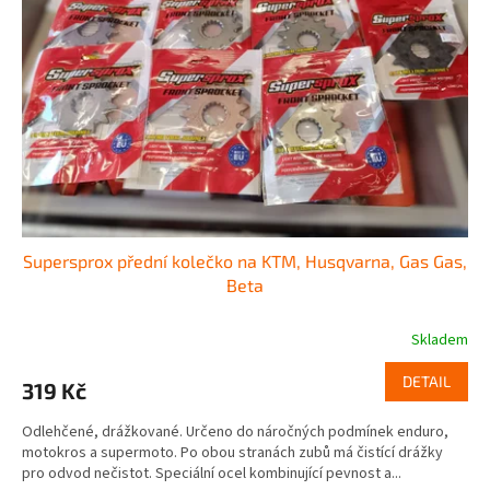
o
p
d
r
u
o
k
d
t
u
ů
k
t
ů
Supersprox přední kolečko na KTM, Husqvarna, Gas Gas,
Beta
Skladem
DETAIL
319 Kč
Odlehčené, drážkované. Určeno do náročných podmínek enduro,
motokros a supermoto. Po obou stranách zubů má čistící drážky
pro odvod nečistot. Speciální ocel kombinující pevnost a...