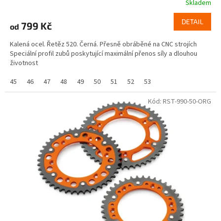
Skladem
DETAIL
799 Kč
od
Kalená ocel. Řetěz 520. Černá. Přesně obráběné na CNC strojích
Speciální profil zubů poskytující maximální přenos síly a dlouhou
životnost
45
46
47
48
49
50
51
52
53
Kód:
RST-990-50-ORG