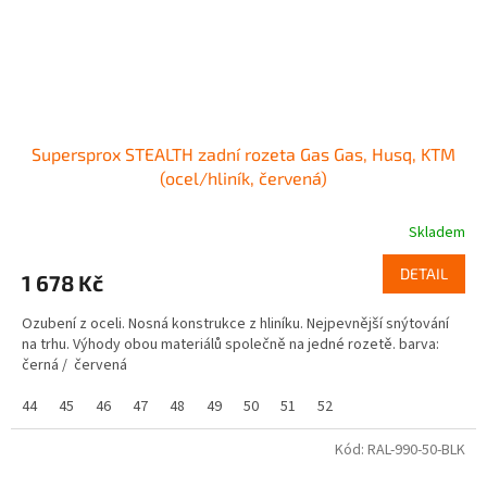
Supersprox STEALTH zadní rozeta Gas Gas, Husq, KTM
(ocel/hliník, červená)
Skladem
DETAIL
1 678 Kč
Ozubení z oceli. Nosná konstrukce z hliníku. Nejpevnější snýtování
na trhu. Výhody obou materiálů společně na jedné rozetě. barva:
černá / červená
44
45
46
47
48
49
50
51
52
Kód:
RAL-990-50-BLK