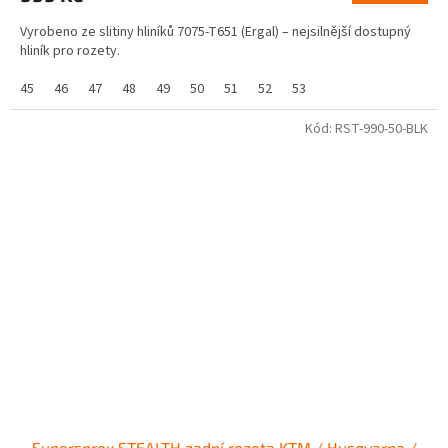
Vyrobeno ze slitiny hliníků 7075-T651 (Ergal) – nejsilnější dostupný
hliník pro rozety.
45
46
47
48
49
50
51
52
53
Kód:
RST-990-50-BLK
Supersprox STEALTH zadní rozeta KTM / Husqvarna /