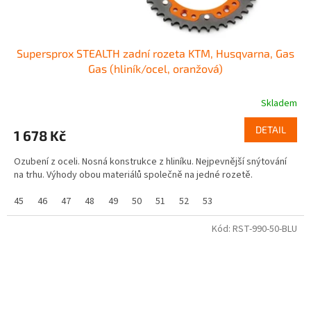
Supersprox STEALTH zadní rozeta KTM, Husqvarna, Gas
Gas (hliník/ocel, oranžová)
Skladem
DETAIL
1 678 Kč
Ozubení z oceli. Nosná konstrukce z hliníku. Nejpevnější snýtování
na trhu. Výhody obou materiálů společně na jedné rozetě.
45
46
47
48
49
50
51
52
53
Kód:
RST-990-50-BLU