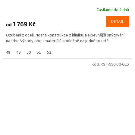
Zasíláme do 2 dnů
DETAIL
1 769 Kč
od
Ozubení z oceli. Nosná konstrukce z hliníku. Nejpevnější snýtování
na trhu. Výhody obou materiálů společně na jedné rozetě.
48
49
50
51
52
Kód:
RST-990-50-GLD