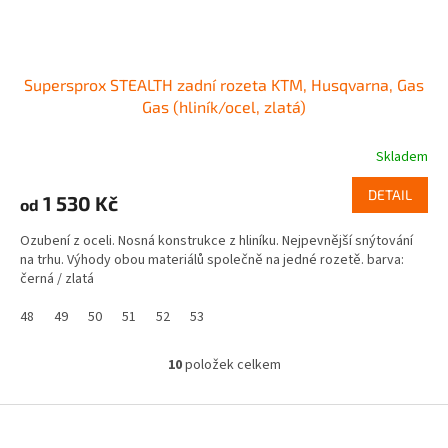
Supersprox STEALTH zadní rozeta KTM, Husqvarna, Gas
Gas (hliník/ocel, zlatá)
Skladem
DETAIL
1 530 Kč
od
Ozubení z oceli. Nosná konstrukce z hliníku. Nejpevnější snýtování
na trhu. Výhody obou materiálů společně na jedné rozetě. barva:
černá / zlatá
48
49
50
51
52
53
10
položek celkem
O
v
l
Z
á
á