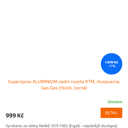
1 019 Kč
–1 %
Supersprox ALUMINIUM zadní rozeta KTM, Husqvarna,
Gas Gas (hliník, černá)
Skladem
DETAIL
999 Kč
Vyrobeno ze slitiny hliníků 7075-T651 (Ergal) – nejsilnější dostupný