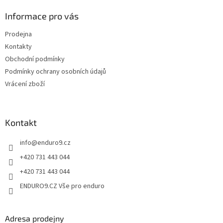
d
p
a
a
Informace pro vás
c
t
í
Prodejna
í
p
Kontakty
r
v
Obchodní podmínky
k
Podmínky ochrany osobních údajů
y
Vrácení zboží
v
ý
p
i
Kontakt
s
u
info
@
enduro9.cz
+420 731 443 044
+420 731 443 044
ENDURO9.CZ Vše pro enduro
Adresa prodejny