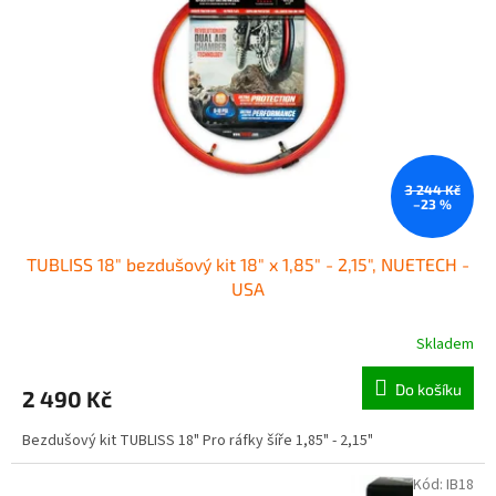
o
p
d
r
u
o
k
d
t
u
ů
k
t
ů
3 244 Kč
–23 %
TUBLISS 18" bezdušový kit 18" x 1,85" - 2,15", NUETECH -
USA
Skladem
Do košíku
2 490 Kč
Bezdušový kit TUBLISS 18" Pro ráfky šíře 1,85" - 2,15"
Kód:
IB18