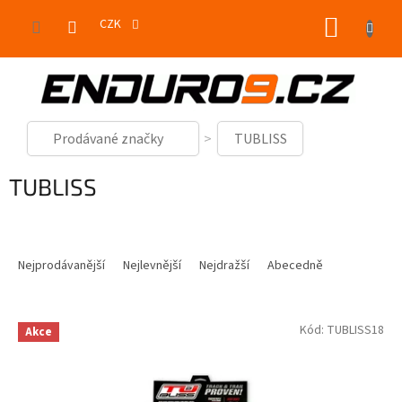
Přejít
NÁKUP
na
CZK
obsah
KOŠÍK
Prodávané značky
TUBLISS
TUBLISS
Ř
a
Nejprodávanější
Nejlevnější
Nejdražší
Abecedně
z
e
V
n
Kód:
TUBLISS18
Akce
ý
í
p
p
i
r
s