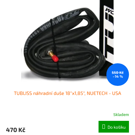
550 Kč
–14 %
TUBLISS náhradní duše 18"x1,85", NUETECH - USA
Skladem
Do košíku
470 Kč