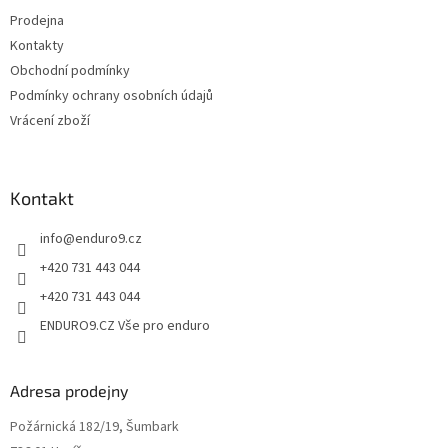
t
í
Prodejna
í
p
Kontakty
r
v
Obchodní podmínky
k
Podmínky ochrany osobních údajů
y
Vrácení zboží
v
ý
p
i
Kontakt
s
u
info
@
enduro9.cz
+420 731 443 044
+420 731 443 044
ENDURO9.CZ Vše pro enduro
Adresa prodejny
Požárnická 182/19, Šumbark