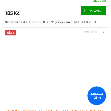
Skladem
Do košíku
185 Kč
Náhradní páska TUBLISS 18" a 19" (šířka 27mm) NUETECH - USA
Kód:
TUBLISS21
Akce
3 244 Kč
–23 %
TUBLISS 21" bezdušový kit 21" x 1.6" GEN. 2.0 NUETECH -