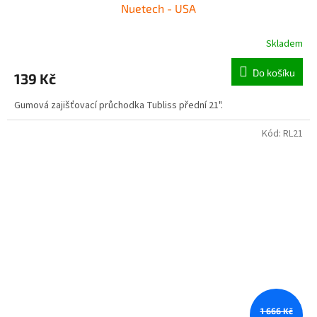
Nuetech - USA
Skladem
Do košíku
139 Kč
Gumová zajišťovací průchodka Tubliss přední 21".
Kód:
RL21
1 666 Kč