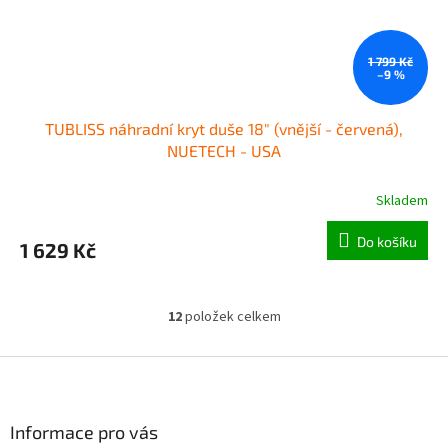
1 799 Kč
–9 %
TUBLISS náhradní kryt duše 18" (vnější - červená),
NUETECH - USA
Skladem
Do košíku
1 629 Kč
12
položek celkem
O
v
l
Z
á
á
d
p
a
a
Informace pro vás
c