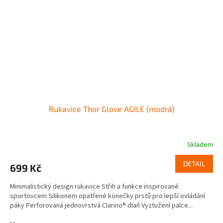
Rukavice Thor Glove AGILE (modrá)
Skladem
DETAIL
699 Kč
Minimalistický design rukavice Střih a funkce inspirované
sportovcem Silikonem opatřené konečky prstů pro lepší ovládání
páky Perforovaná jednovrstvá Clarino® dlaň Vyztužení palce...