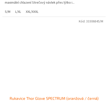
maximální chlazení Strečový návlek přes lýtko i...
S/M
L/XL
XXL/XXXL
Kód:
33306845/M
Rukavice Thor Glove SPECTRUM (oranžová / černá)