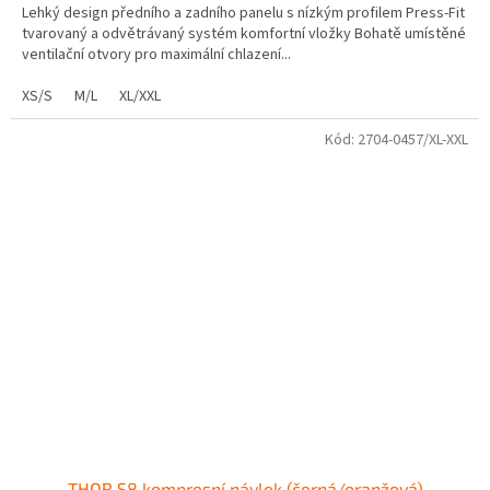
Lehký design předního a zadního panelu s nízkým profilem Press-Fit
tvarovaný a odvětrávaný systém komfortní vložky Bohatě umístěné
ventilační otvory pro maximální chlazení...
XS/S
M/L
XL/XXL
Kód:
2704-0457/XL-XXL
THOR S8 kompresní návlek (černá/oranžová)