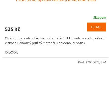
Skladem
DETAIL
525 Kč
Chrání nohy proti odřeninám od chráničů. Udrží nohu v suchu, odvádí
vlhkost. Pohodlný pružný materiál. Neblednoucí potisk.
XXL/XXXL
Kód:
27040678/S-M