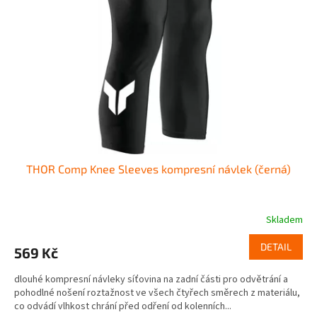
o
p
d
r
u
o
k
d
t
u
ů
k
t
ů
THOR Comp Knee Sleeves kompresní návlek (černá)
Skladem
DETAIL
569 Kč
dlouhé kompresní návleky síťovina na zadní části pro odvětrání a
pohodlné nošení roztažnost ve všech čtyřech směrech z materiálu,
co odvádí vlhkost chrání před odření od kolenních...