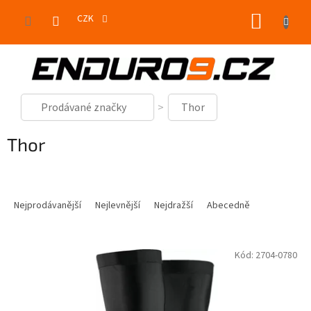
Přejít
NÁKUP
na
CZK
obsah
KOŠÍK
Prodávané značky
Thor
Thor
Ř
a
Nejprodávanější
Nejlevnější
Nejdražší
Abecedně
z
e
V
n
Kód:
2704-0780
ý
í
p
p
i
r
s