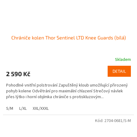
Chrániče kolen Thor Sentinel LTD Knee Guards (bílá)
Skladem
DETAIL
2 590 Kč
Pohodlné vnitřní polstrování Zapuštěný kloub umožňující přirozený
pohyb kolene Odvětrání pro maximální chlazení Strečový návlek
přes lýtko i horní objímka chrániče s protiskluzovým...
S/M
L/XL
XXL/XXXL
Kód:
2704-0681/S-M