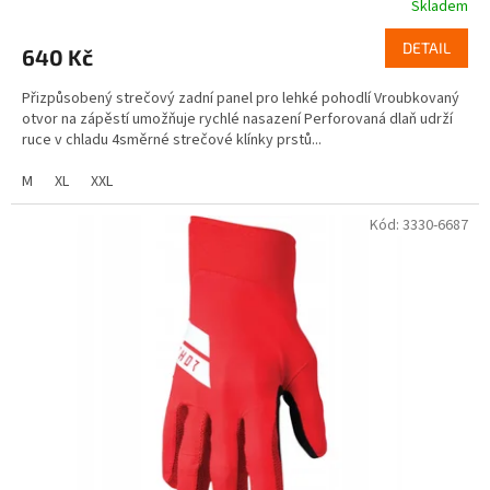
Skladem
DETAIL
640 Kč
Přizpůsobený strečový zadní panel pro lehké pohodlí Vroubkovaný
otvor na zápěstí umožňuje rychlé nasazení Perforovaná dlaň udrží
ruce v chladu 4směrné strečové klínky prstů...
M
XL
XXL
Kód:
3330-6687