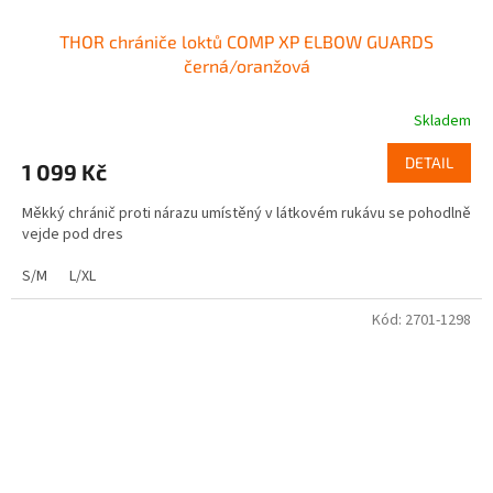
THOR chrániče loktů COMP XP ELBOW GUARDS
černá/oranžová
Skladem
DETAIL
1 099 Kč
Měkký chránič proti nárazu umístěný v látkovém rukávu se pohodlně
vejde pod dres
S/M
L/XL
Kód:
2701-1298