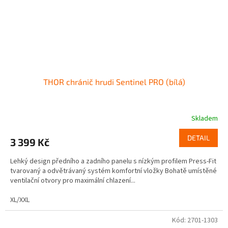
THOR chránič hrudi Sentinel PRO (bílá)
Skladem
DETAIL
3 399 Kč
Lehký design předního a zadního panelu s nízkým profilem Press-Fit
tvarovaný a odvětrávaný systém komfortní vložky Bohatě umístěné
ventilační otvory pro maximální chlazení...
XL/XXL
Kód:
2701-1303