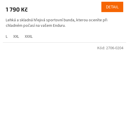
DETAIL
1 790 Kč
Lehká a skladná hřejivá sportovní bunda, kterou oceníte při
chladném počasí na vašem Enduru.
L
XXL
XXXL
Kód:
2706-0204