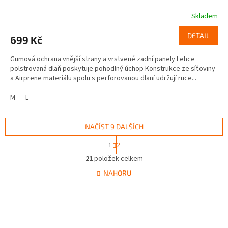
Skladem
DETAIL
699 Kč
Gumová ochrana vnější strany a vrstvené zadní panely Lehce
polstrovaná dlaň poskytuje pohodlný úchop Konstrukce ze síťoviny
a Airprene materiálu spolu s perforovanou dlaní udržují ruce...
M
L
NAČÍST 9 DALŠÍCH
S
1
2
t
O
r
21
položek celkem
v
á
l
NAHORU
n
á
k
d
o
v
Z
a
á
c
á
n
í
p
í