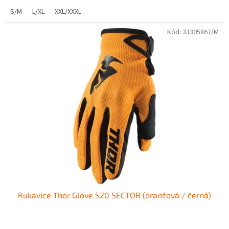
S/M
L/XL
XXL/XXXL
Kód:
33305867/M
Rukavice Thor Glove S20 SECTOR (oranžová / černá)