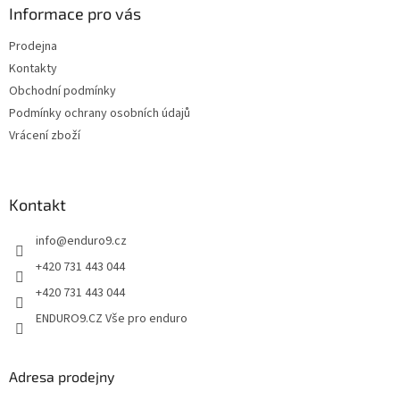
p
a
Informace pro vás
r
t
v
Prodejna
í
k
Kontakty
y
v
Obchodní podmínky
ý
Podmínky ochrany osobních údajů
p
Vrácení zboží
i
s
u
Kontakt
info
@
enduro9.cz
+420 731 443 044
+420 731 443 044
ENDURO9.CZ Vše pro enduro
Adresa prodejny