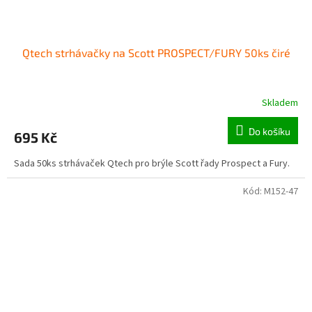
Qtech strhávačky na Scott PROSPECT/FURY 50ks čiré
Skladem
Do košíku
695 Kč
Sada 50ks strhávaček Qtech pro brýle Scott řady Prospect a Fury.
Kód:
M152-47