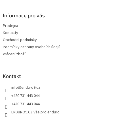
á
á
d
p
a
a
Informace pro vás
c
t
í
Prodejna
í
p
Kontakty
r
v
Obchodní podmínky
k
Podmínky ochrany osobních údajů
y
Vrácení zboží
v
ý
p
i
Kontakt
s
u
info
@
enduro9.cz
+420 731 443 044
+420 731 443 044
ENDURO9.CZ Vše pro enduro