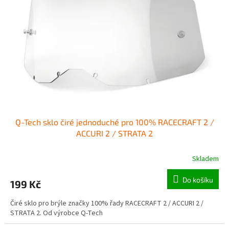
o
p
d
r
u
o
k
d
t
u
ů
k
t
ů
Q-Tech sklo čiré jednoduché pro 100% RACECRAFT 2 /
ACCURI 2 / STRATA 2
Skladem
Do košíku
199 Kč
Čiré sklo pro brýle značky 100% řady RACECRAFT 2 / ACCURI 2 /
STRATA 2. Od výrobce Q-Tech