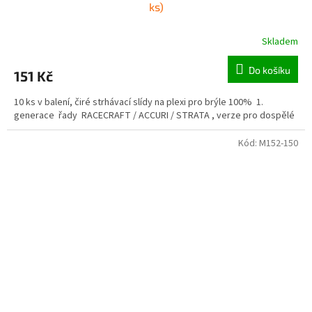
ks)
Skladem
Do košíku
151 Kč
10 ks v balení, čiré strhávací slídy na plexi pro brýle 100% 1.
generace řady RACECRAFT / ACCURI / STRATA , verze pro dospělé
Kód:
M152-150