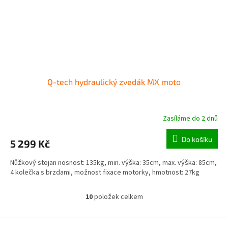
Q-tech hydraulický zvedák MX moto
Zasíláme do 2 dnů
Do košíku
5 299 Kč
Nůžkový stojan nosnost: 135kg, min. výška: 35cm, max. výška: 85cm,
4 kolečka s brzdami, možnost fixace motorky, hmotnost: 27kg
10
položek celkem
O
v
l
Z