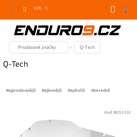
Přejít
NÁKUP
na
CZK
obsah
KOŠÍK
Prodávané značky
Q-Tech
Q-Tech
Ř
a
Nejprodávanější
Nejlevnější
Nejdražší
Abecedně
z
e
V
n
Kód:
M152-532
ý
í
p
p
i
r
s