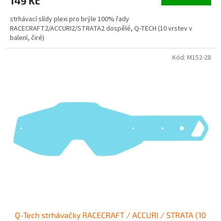
149 Kč
strhávací slídy plexi pro brýle 100% řady
RACECRAFT2/ACCURI2/STRATA2 dospělé, Q-TECH (10 vrstev v
balení, čiré)
Kód:
M152-28
Q-Tech strhávačky RACECRAFT / ACCURI / STRATA (10