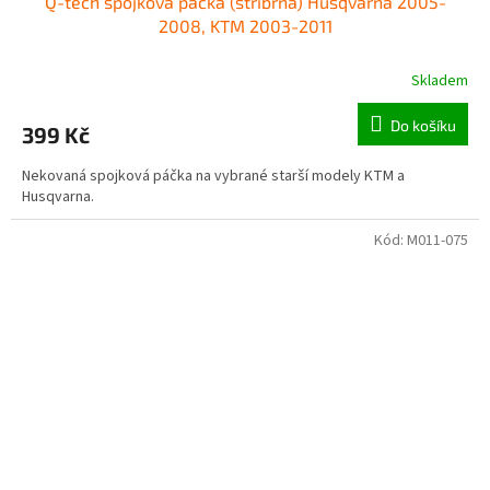
Q-tech spojková páčka (stříbrná) Husqvarna 2005-
2008, KTM 2003-2011
Skladem
Do košíku
399 Kč
Nekovaná spojková páčka na vybrané starší modely KTM a
Husqvarna.
Kód:
M011-075