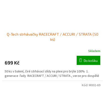
Q-Tech strhávačky RACECRAFT / ACCURI / STRATA (50
ks)
Skladem
Do košíku
699 Kč
50 ks v balení, čiré strhávací slídy na plexi pro brýle 100% 1.
generace řady RACECRAFT / ACCURI / STRATA , verze pro dospělé
Kód:
M002-69