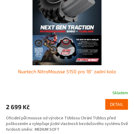
o
p
d
r
u
o
k
d
t
u
ů
k
t
ů
Nuetech NitroMousse 5150 pro 18" zadní kolo
Skladem
DETAIL
2 699 Kč
Oficiální půl mousse od výrobce TUblissu Chrání TUbliss před
poškozením a vylepšuje jízdní vlastnosti bezdušového systému Dvě
tvrdosti směsi: MEDIUM SOFT