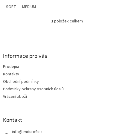
SOFT
MEDIUM
1
položek celkem
O
v
l
Z
á
á
d
p
a
a
Informace pro vás
c
t
í
Prodejna
í
p
Kontakty
r
v
Obchodní podmínky
k
Podmínky ochrany osobních údajů
y
Vrácení zboží
v
ý
p
i
Kontakt
s
u
info
@
enduro9.cz