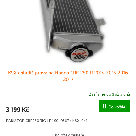
o
p
d
r
u
o
k
d
t
u
ů
k
t
ů
KSX chladič pravý na Honda CRF 250 R 2014 2015 2016
2017
Zasíláme do 3 až 5 dnů
Do košíku
3 199 Kč
RADIATOR CRF250 RIGHT 19010567 / KSX1041
1
položek celkem