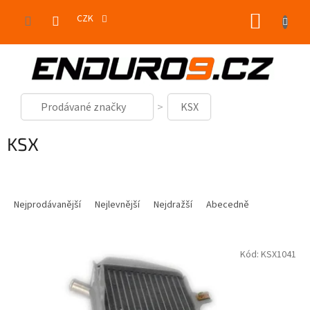
Přejít
NÁKUP
na
CZK
obsah
KOŠÍK
Prodávané značky
KSX
KSX
Ř
a
Nejprodávanější
Nejlevnější
Nejdražší
Abecedně
z
e
V
n
Kód:
KSX1041
ý
í
p
p
i
r
s