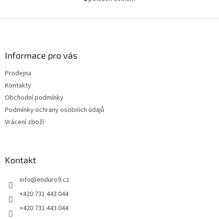
O
v
l
Z
á
á
d
p
a
a
Informace pro vás
c
t
í
Prodejna
í
p
Kontakty
r
v
Obchodní podmínky
k
Podmínky ochrany osobních údajů
y
Vrácení zboží
v
ý
p
i
Kontakt
s
u
info
@
enduro9.cz
+420 731 443 044
+420 731 443 044