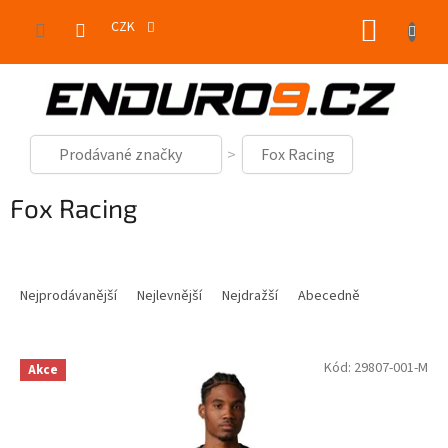
Přejít
NÁKUP
na
CZK
obsah
KOŠÍK
Prodávané značky
Fox Racing
Fox Racing
Ř
a
Nejprodávanější
Nejlevnější
Nejdražší
Abecedně
z
e
V
n
Kód:
29807-001-M
Akce
ý
í
p
p
i
r
s