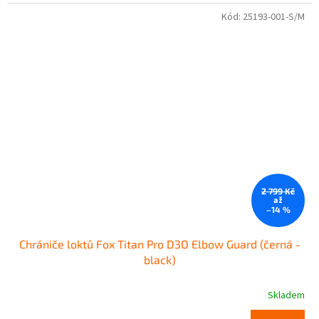
Kód:
25193-001-S/M
2 799 Kč
až
–14 %
Chrániče loktů Fox Titan Pro D3O Elbow Guard (černá -
black)
Skladem