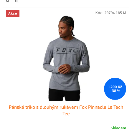
M
XL
Kód:
29794-185-M
Akce
1 290 Kč
–38 %
Pánské triko s dlouhým rukávem Fox Pinnacle Ls Tech
Tee
Skladem