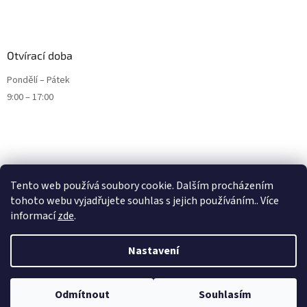
Otvírací doba
Pondělí – Pátek
9:00 – 17:00
Tento web používá soubory cookie. Dalším procházením
tohoto webu vyjadřujete souhlas s jejich používáním.. Více
informací
zde
.
Nastavení
Vytvořil Shoptet
Odmítnout
Souhlasím
Copyright 2026
ENDURO9.CZ
. Všechna práva vyhrazena.