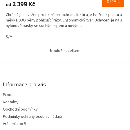
DETAIL
2 399 Kč
od
Chránič je navržen pro extrémní ochranu loktů a je tvořen z plastu a
měkké D3O pěny pohlcující rázy. Ergonomický tvar. Uchycení je na 3
nylonové pásky se suchým zipem a novým...
S/M
5
položek celkem
O
v
l
Z
á
á
d
p
a
a
Informace pro vás
c
t
í
Prodejna
í
p
Kontakty
r
v
Obchodní podmínky
k
Podmínky ochrany osobních údajů
y
Vrácení zboží
v