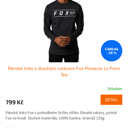
o
p
d
r
u
o
k
d
t
u
ů
k
t
ů
1 290 Kč
–38 %
Pánské triko s dlouhým rukávem Fox Pinnacle Ls Prem
Tee
Skladem
DETAIL
799 Kč
Pánské triko Fox v pohodlném širším střihu. Dlouhé rukávy, potisk
Fox na hrudi. Složení materiálu: 100% bavlna. Gramáž 155g.