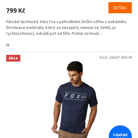
DETAIL
799 Kč
Pánské technické triko Fox v pohodlném širším střihu z unikátního
Drirelease materiálu, který se nesepírá, nemusí se žehlit, je
rychloschnoucí, odvádí pot od těla. Potisk na hrudi....
M
Kód:
28647-493-M
Akce
1 249 Kč