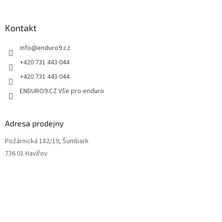
ý
p
i
Kontakt
s
u
info
@
enduro9.cz
+420 731 443 044
+420 731 443 044
ENDURO9.CZ Vše pro enduro
Adresa prodejny
Požárnická 182/19, Šumbark
736 01 Havířov