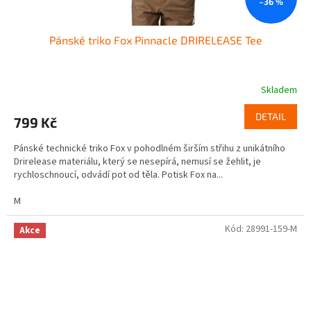
–36 %
Pánské triko Fox Pinnacle DRIRELEASE Tee
Skladem
DETAIL
799 Kč
Pánské technické triko Fox v pohodlném širším střihu z unikátního
Drirelease materiálu, který se nesepírá, nemusí se žehlit, je
rychloschnoucí, odvádí pot od těla. Potisk Fox na...
M
Kód:
28991-159-M
Akce