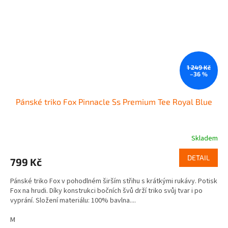
1 249 Kč
–36 %
Pánské triko Fox Pinnacle Ss Premium Tee Royal Blue
Skladem
DETAIL
799 Kč
Pánské triko Fox v pohodlném širším střihu s krátkými rukávy. Potisk
Fox na hrudi. Díky konstrukci bočních švů drží triko svůj tvar i po
vyprání. Složení materiálu: 100% bavlna....
M