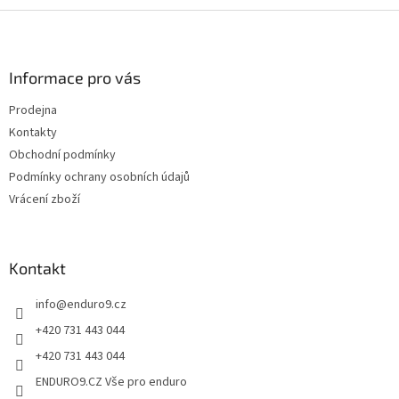
l
Z
á
á
d
p
a
a
Informace pro vás
c
t
í
Prodejna
í
p
Kontakty
r
v
Obchodní podmínky
k
Podmínky ochrany osobních údajů
y
Vrácení zboží
v
ý
p
i
Kontakt
s
u
info
@
enduro9.cz
+420 731 443 044
+420 731 443 044
ENDURO9.CZ Vše pro enduro