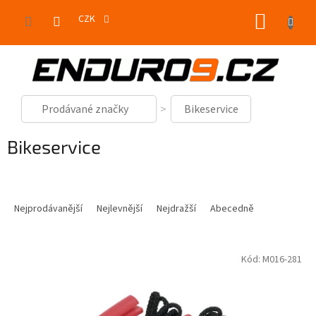
Přejít
NÁKUP
na
CZK
obsah
KOŠÍK
Prodávané značky
Bikeservice
Bikeservice
Ř
a
Nejprodávanější
Nejlevnější
Nejdražší
Abecedně
z
e
V
n
Kód:
M016-281
ý
í
p
p
i
r
s