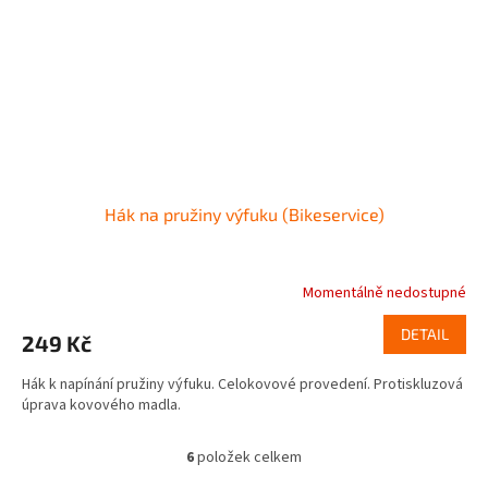
Hák na pružiny výfuku (Bikeservice)
Momentálně nedostupné
DETAIL
249 Kč
Hák k napínání pružiny výfuku. Celokovové provedení. Protiskluzová
úprava kovového madla.
6
položek celkem
O
v