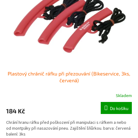
o
p
d
r
u
o
k
d
t
u
ů
k
t
ů
Plastový chránič ráfku při přezouvání (Bikeservice, 3ks,
červená)
Skladem
Do košíku
184 Kč
Chrání hranu ráfku před poškození při manipulaci s ráfkem a nebo
od montpáky při nasazování pneu. Zajištění šňůrkou. barva: červená
balení: 3ks