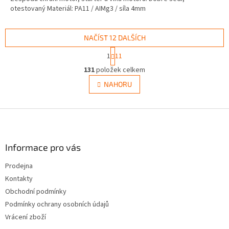
otestovaný Materiál: PA11 / AIMg3 / síla 4mm
NAČÍST 12 DALŠÍCH
S
1
11
t
O
r
131
položek celkem
v
á
l
NAHORU
n
á
k
d
o
v
Z
a
á
c
á
n
í
p
í
p
a
Informace pro vás
r
t
v
Prodejna
í
k
Kontakty
y
v
Obchodní podmínky
ý
Podmínky ochrany osobních údajů
p
Vrácení zboží
i