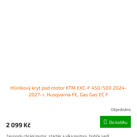
Hliníkový kryt pod motor KTM EXC-F 450/500 2024-
2027->, Husqvarna FE, Gas Gas EC F
Objednáno
Do košíku
2 099 Kč
Zespodu chrání motor, startér a víka motoru. Dobře sedí,