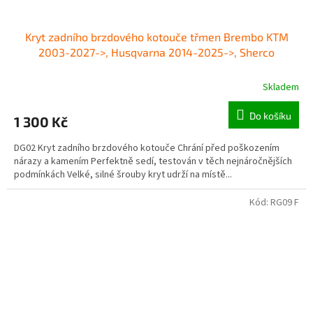
Kryt zadního brzdového kotouče třmen Brembo KTM
2003-2027->, Husqvarna 2014-2025->, Sherco
Skladem
Do košíku
1 300 Kč
DG02 Kryt zadního brzdového kotouče Chrání před poškozením
nárazy a kamením Perfektně sedí, testován v těch nejnáročnějších
podmínkách Velké, silné šrouby kryt udrží na místě...
Kód:
RG09 F