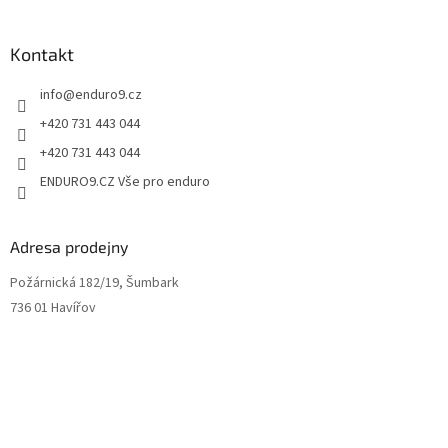
s
u
Kontakt
info
@
enduro9.cz
+420 731 443 044
+420 731 443 044
ENDURO9.CZ Vše pro enduro
Adresa prodejny
Požárnická 182/19, Šumbark
736 01 Havířov