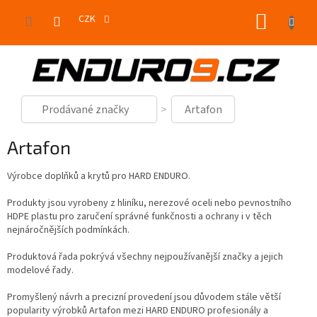
Přejít
NÁKUP
na
CZK
obsah
KOŠÍK
Prodávané značky
Artafon
Artafon
Výrobce doplňků a krytů pro HARD ENDURO.
Produkty jsou vyrobeny z hliníku, nerezové oceli nebo pevnostního
HDPE plastu pro zaručení správné funkčnosti a ochrany i v těch
nejnáročnějších podmínkách.
Produktová řada pokrývá všechny nejpoužívanější značky a jejich
modelové řady.
Promyšlený návrh a precizní provedení jsou důvodem stále větší
popularity výrobků Artafon mezi HARD ENDURO profesionály a