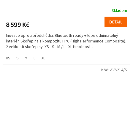
Skladem
DETAIL
8 599 Kč
Inovace oproti předchůdci: Bluetooth ready + lépe odnímatelný
interiér. Skořepina z kompozitu HPC (High Performance Composite).
2 velikosti skořepiny: XS - S - M / L - XL Hmotnost...
XS
S
M
L
XL
Kód:
AVA214/S