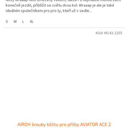
konečně jezdit, přiblížit se světu dvou kol. Wraaap je ale je také
ideálním společníkem pro pro ty, kteří už v sedle...
S
M
L
XL
Kód:
M142-2255
AIROH šrouby kšiltu pro přilby AVIATOR ACE 2