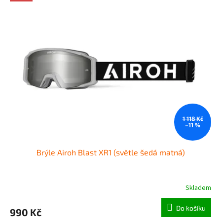
1 118 Kč
–11 %
Brýle Airoh Blast XR1 (světle šedá matná)
Skladem
Do košíku
990 Kč