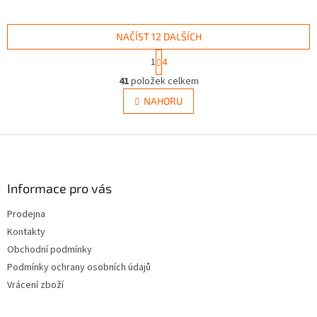
NAČÍST 12 DALŠÍCH
S
1
4
t
O
r
41
položek celkem
v
á
l
NAHORU
n
á
k
d
o
v
Z
a
á
c
á
n
í
p
í
p
a
Informace pro vás
r
t
v
Prodejna
í
k
Kontakty
y
v
Obchodní podmínky
ý
Podmínky ochrany osobních údajů
p
Vrácení zboží
i
s
u