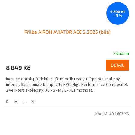
9 800 Kč
–9 %
Přilba AIROH AVIATOR ACE 2 2025 (bílá)
Skladem
DETAIL
8 849 Kč
Inovace oproti předchůdci: Bluetooth ready + lépe odnímatelný
interiér. Skořepina z kompozitu HPC (High Performance Composite).
2 velikosti skořepiny: XS - S - M / L - XL Hmotnost...
S
M
L
XL
Kód:
M140-1603-XS