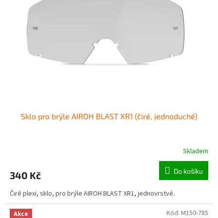
o
p
d
r
u
o
k
d
t
u
ů
k
t
ů
Sklo pro brýle AIROH BLAST XR1 (čiré, jednoduché)
Skladem
Do košíku
340 Kč
Čiré plexi, sklo, pro brýle AIROH BLAST XR1, jednovrstvé.
Kód:
M150-785
Akce