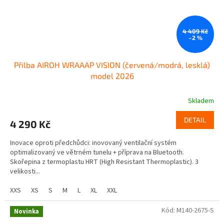
4 409 Kč
–2 %
Přilba AIROH WRAAAP VISION (červená/modrá, lesklá)
model 2026
Skladem
DETAIL
4 290 Kč
Inovace oproti předchůdci: inovovaný ventilační systém
optimalizovaný ve větrném tunelu + příprava na Bluetooth.
Skořepina z termoplastu HRT (High Resistant Thermoplastic). 3
velikosti...
XXS
XS
S
M
L
XL
XXL
Kód:
M140-2675-S
Novinka