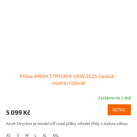
Přilba AIROH STRYCKER VIEW 2025 (lesklá -
modrá/růžová)
Zasíláme do 2 dnů
DETAIL
5 099 Kč
Airoh Strycker je model off road přilby střední třídy s nízkou váhou.
XS
S
M
L
XL
XXL