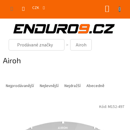
Přejít
NÁKUP
na
CZK
obsah
KOŠÍK
Prodávané značky
Airoh
Airoh
Ř
a
Nejprodávanější
Nejlevnější
Nejdražší
Abecedně
z
e
V
n
Kód:
M152-497
ý
í
p
p
i
r
s