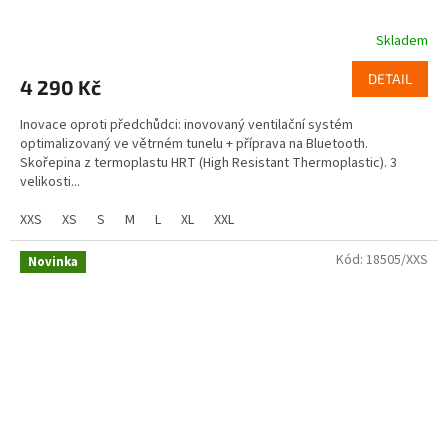
Skladem
DETAIL
4 290 Kč
Inovace oproti předchůdci: inovovaný ventilační systém
optimalizovaný ve větrném tunelu + příprava na Bluetooth.
Skořepina z termoplastu HRT (High Resistant Thermoplastic). 3
velikosti...
XXS
XS
S
M
L
XL
XXL
Kód:
18505/XXS
Novinka