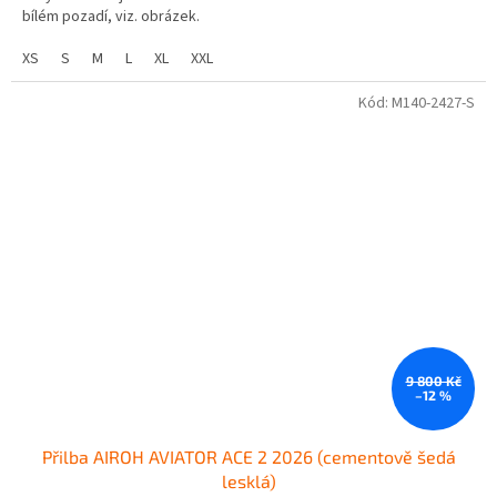
bílém pozadí, viz. obrázek.
XS
S
M
L
XL
XXL
Kód:
M140-2427-S
9 800 Kč
–12 %
Přilba AIROH AVIATOR ACE 2 2026 (cementově šedá
lesklá)