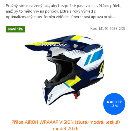
Pružný rám navržený tak, aby bezpečně pasoval na většinu přileb,
aniž by to mělo vliv na pohodlí. Extra široký výhled s
optimalizovaným periferním viděním. Povrchová úprava proti...
Kód:
M140-2683-2XS
Novinka
4 409 Kč
–2 %
Přilba AIROH WRAAAP VISION (žlutá/modrá, lesklá)
model 2026