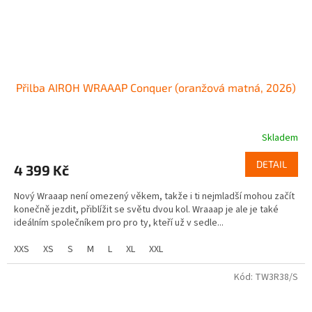
Přilba AIROH WRAAAP Conquer (oranžová matná, 2026)
Skladem
DETAIL
4 399 Kč
Nový Wraaap není omezený věkem, takže i ti nejmladší mohou začít
konečně jezdit, přiblížit se světu dvou kol. Wraaap je ale je také
ideálním společníkem pro pro ty, kteří už v sedle...
XXS
XS
S
M
L
XL
XXL
Kód:
TW3R38/S