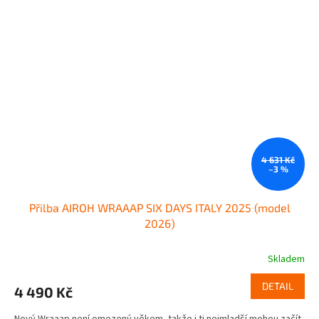
4 631 Kč
–3 %
Přilba AIROH WRAAAP SIX DAYS ITALY 2025 (model
2026)
Skladem
DETAIL
4 490 Kč
Nový Wraaap není omezený věkem, takže i ti nejmladší mohou začít